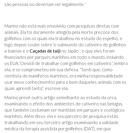
são pessoas ou deveriam ser legalmente. '
Marino não está mais envolvido com pesquisas diretas com
animais. Ela foi duramente atingida pela morte precoce dos
golfinhos com os quais ela trabalhou no estudo do espelho, e
logo depois soube sobre 'o submundo do cativeiro de golfinhos
e baleias e o
Caçadas de taiji
no Japão ', e que eles foram
financiados por parques marinhos em todo o mundo, incluindo
os EUA.' Desisti de trabalhar com golfinhos em cativeiro ', lembra
ela, e se comprometeu em sua defesa. “Senti que, como
cientista de mamíferos marinhos, era minha responsabilidade
usar meus conhecimentos para o bem daqueles animais com os
quais aprendi tanto”, escreve ela.
Marino prevê outro artigo semelhante ao estudo da orca,
examinando o efeito dos ambientes de cativeiro nas belugas,
que também costumam ser mantidas em parques e zoológicos
marinhos. Além disso, ela e seu parceiro de pesquisa estão
trabalhando em seu terceiro artigo examinando a validade
médica da terapia assistida por golfinhos (DAT), em que