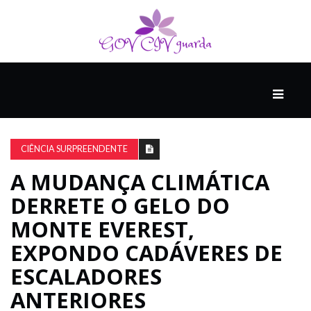
PRINCIPAL
PODCASTS
DO
CIÊNCIA SURPREENDENTE
THINK
AGAIN
A MUDANÇA CLIMÁTICA
DERRETE O GELO DO
COMPANHEIRO
MONTE EVEREST,
EXPONDO CADÁVERES DE
ESCALADORES
COMEÇA
COM
ANTERIORES
UM
ESTRONDO