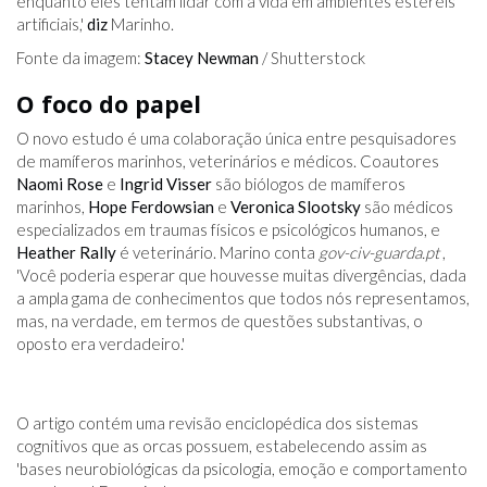
enquanto eles tentam lidar com a vida em ambientes estéreis
artificiais,'
diz
Marinho.
Fonte da imagem:
Stacey Newman
/ Shutterstock
O foco do papel
O novo estudo é uma colaboração única entre pesquisadores
de mamíferos marinhos, veterinários e médicos. Coautores
Naomi Rose
e
Ingrid Visser
são biólogos de mamíferos
marinhos,
Hope Ferdowsian
e
Veronica Slootsky
são médicos
especializados em traumas físicos e psicológicos humanos, e
Heather Rally
é veterinário. Marino conta
gov-civ-guarda.pt
,
'Você poderia esperar que houvesse muitas divergências, dada
a ampla gama de conhecimentos que todos nós representamos,
mas, na verdade, em termos de questões substantivas, o
oposto era verdadeiro.'
O artigo contém uma revisão enciclopédica dos sistemas
cognitivos que as orcas possuem, estabelecendo assim as
'bases neurobiológicas da psicologia, emoção e comportamento