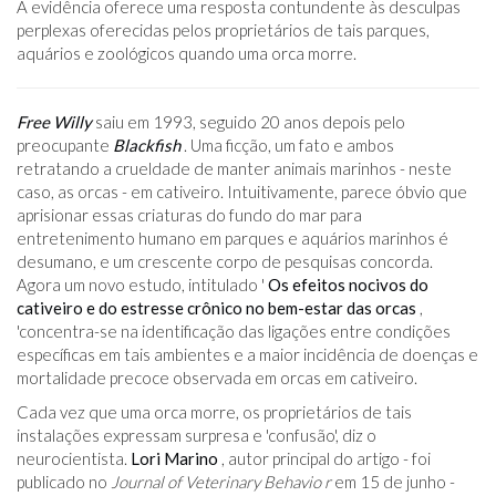
A evidência oferece uma resposta contundente às desculpas
perplexas oferecidas pelos proprietários de tais parques,
aquários e zoológicos quando uma orca morre.
Free Willy
saiu em 1993, seguido 20 anos depois pelo
preocupante
Blackfish
. Uma ficção, um fato e ambos
retratando a crueldade de manter animais marinhos - neste
caso, as orcas - em cativeiro. Intuitivamente, parece óbvio que
aprisionar essas criaturas do fundo do mar para
entretenimento humano em parques e aquários marinhos é
desumano, e um crescente corpo de pesquisas concorda.
Agora um novo estudo, intitulado '
Os efeitos nocivos do
cativeiro e do estresse crônico no bem-estar das orcas
,
'concentra-se na identificação das ligações entre condições
específicas em tais ambientes e a maior incidência de doenças e
mortalidade precoce observada em orcas em cativeiro.
Cada vez que uma orca morre, os proprietários de tais
instalações expressam surpresa e 'confusão', diz o
neurocientista.
Lori Marino
, autor principal do artigo - foi
publicado no
Journal of Veterinary Behavio
r
em 15 de junho -