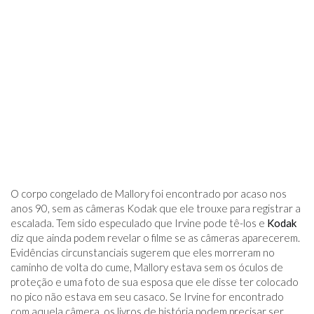
O corpo congelado de Mallory foi encontrado por acaso nos
anos 90, sem as câmeras Kodak que ele trouxe para registrar a
escalada. Tem sido especulado que Irvine pode tê-los e
Kodak
diz que ainda podem revelar o filme se as câmeras aparecerem.
Evidências circunstanciais sugerem que eles morreram no
caminho de volta do cume, Mallory estava sem os óculos de
proteção e uma foto de sua esposa que ele disse ter colocado
no pico não estava em seu casaco. Se Irvine for encontrado
com aquela câmera, os livros de história podem precisar ser