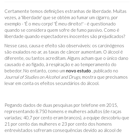
Certamente temos definições estranhas de liberdade. Muitas
vezes, a 'liberdade' que se obtém ao fumar um cigarro, por
exemplo - 'É o meu corpo' 'É meu direito!' - é questionado
quando se considera quem sofre de fumo passivo. Como é
liberdade quando espectadores inocentes são prejudicados?
Nesse caso, causa e efeito são observáveis: os carcinógenos
são exalados no ar, as taxas de câncer aumentam. O álcool é
diferente, ou tantos acreditam. Alguns acham que o único dano
causado é ao fígado, à respiração e ao temperamento do
bebedor. No entanto, como um
novo estudo
, publicado no
Journal of Studies on Alcohol and Drugs,
mostra que precisamos
levar em conta os efeitos secundários do álcool.
Pegando dados de duas pesquisas por telefone em 2015,
representando 8.750 homens e mulheres adultos (de raças
variadas; 40,7 por cento eram brancos), a equipe descobriu que
21 por cento das mulheres e 23 por cento dos homens
entrevistados sofreram consequências devido ao álcool de