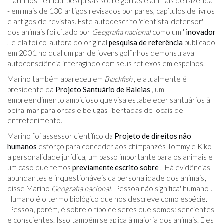
marinhos - e inclui pesquisas sobre gorilas e animais de fazenda
- em mais de 130 artigos revisados ​​por pares, capítulos de livros
e artigos de revistas. Este autodescrito 'cientista-defensor'
dos animais foi citado por
Geografia nacional
como um '
inovador
, 'e ela foi co-autora do original
pesquisa de referência
publicado
em 2001 no qual um par de jovens golfinhos demonstrava
autoconsciência interagindo com seus reflexos em espelhos.
Marino também apareceu em
Blackfish
, e atualmente é
presidente da
Projeto Santuário de Baleias
, um
empreendimento ambicioso que visa estabelecer santuários à
beira-mar para orcas e belugas libertadas de locais de
entretenimento.
Marino foi assessor científico da
Projeto de direitos não
humanos
esforço para conceder aos chimpanzés Tommy e Kiko
a personalidade jurídica, um passo importante para os animais e
um caso que temos
previamente escrito sobre
. 'Há evidências
abundantes e inquestionáveis ​​da personalidade dos animais',
disse Marino
Geografia nacional.
'Pessoa não significa' humano '.
Humano é o termo biológico que nos descreve como espécie.
'Pessoa', porém, é sobre o tipo de seres que somos: sencientes
e conscientes. Isso também se aplica à maioria dos animais. Eles