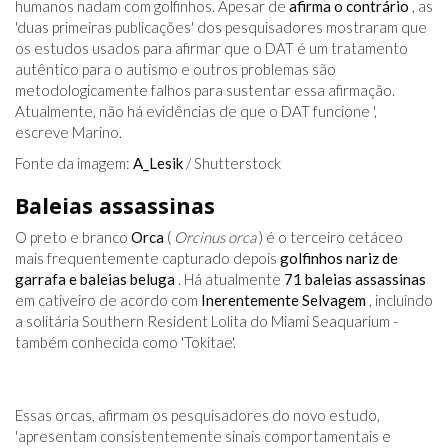
humanos nadam com golfinhos. Apesar de
afirma o contrário
, as
'duas primeiras publicações' dos pesquisadores mostraram que
os estudos usados ​​para afirmar que o DAT é um tratamento
autêntico para o autismo e outros problemas são
metodologicamente falhos para sustentar essa afirmação.
Atualmente, não há evidências de que o DAT funcione ',
escreve Marino.
Fonte da imagem:
A_Lesik
/ Shutterstock
Baleias assassinas
O preto e branco
Orca
(
Orcinus orca
) é o terceiro cetáceo
mais frequentemente capturado depois
golfinhos nariz de
garrafa e baleias beluga
. Há atualmente
71 baleias assassinas
em cativeiro de acordo com
Inerentemente Selvagem
, incluindo
a solitária Southern Resident Lolita do Miami Seaquarium -
também conhecida como 'Tokitae'.
Essas orcas, afirmam os pesquisadores do novo estudo,
'apresentam consistentemente sinais comportamentais e