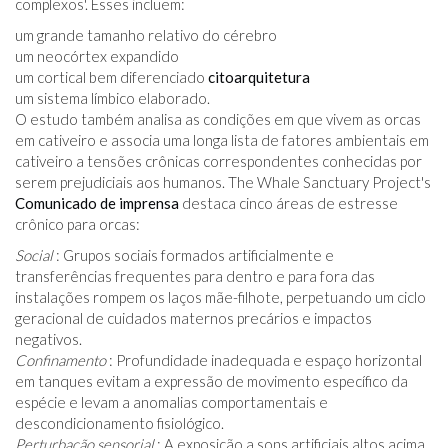
complexos'. Esses incluem:
um grande tamanho relativo do cérebro
um neocórtex expandido
um cortical bem diferenciado
citoarquitetura
um sistema límbico elaborado.
O estudo também analisa as condições em que vivem as orcas
em cativeiro e associa uma longa lista de fatores ambientais em
cativeiro a tensões crônicas correspondentes conhecidas por
serem prejudiciais aos humanos. The Whale Sanctuary Project's
Comunicado de imprensa
destaca cinco áreas de estresse
crônico para orcas:
Social
: Grupos sociais formados artificialmente e
transferências frequentes para dentro e para fora das
instalações rompem os laços mãe-filhote, perpetuando um ciclo
geracional de cuidados maternos precários e impactos
negativos.
Confinamento
: Profundidade inadequada e espaço horizontal
em tanques evitam a expressão de movimento específico da
espécie e levam a anomalias comportamentais e
descondicionamento fisiológico.
Perturbação sensorial
: A exposição a sons artificiais altos acima