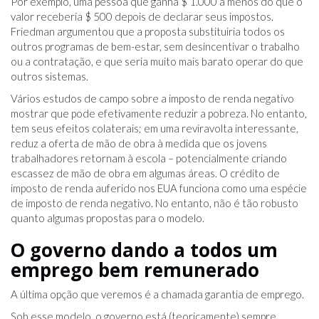
Por exemplo, uma pessoa que ganha $ 1.000 a menos do que o
valor receberia $ 500 depois de declarar seus impostos.
Friedman argumentou que a proposta substituiria todos os
outros programas de bem-estar, sem desincentivar o trabalho
ou a contratação, e que seria muito mais barato operar do que
outros sistemas.
Vários estudos de campo sobre a imposto de renda negativo
mostrar que pode efetivamente reduzir a pobreza. No entanto,
tem seus efeitos colaterais; em uma reviravolta interessante,
reduz a oferta de mão de obra à medida que os jovens
trabalhadores retornam à escola – potencialmente criando
escassez de mão de obra em algumas áreas. O crédito de
imposto de renda auferido nos EUA funciona como uma espécie
de imposto de renda negativo. No entanto, não é tão robusto
quanto algumas propostas para o modelo.
O governo dando a todos um
emprego bem remunerado
A última opção que veremos é a chamada garantia de emprego.
Sob esse modelo, o governo está (teoricamente) sempre