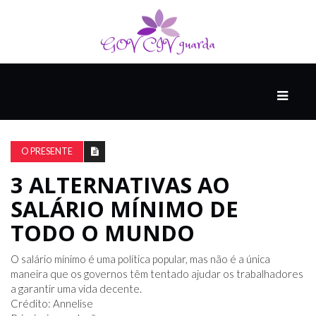
PRINCIPAL
PODCASTS
DO
O PRESENTE
THINK
AGAIN
3 ALTERNATIVAS AO
SALÁRIO MÍNIMO DE
COMPANHEIRO
TODO O MUNDO
O salário mínimo é uma política popular, mas não é a única
COMEÇA
maneira que os governos têm tentado ajudar os trabalhadores
COM
a garantir uma vida decente.
UM
Crédito: Annelise
ESTRONDO