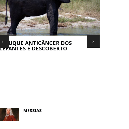
 TRUQUE ANTICÂNCER DOS
LEFANTES É DESCOBERTO
BERNIE M
DE ARTE?
MESSIAS