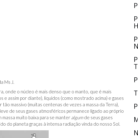
P
P
H
P
N
P
T
P
a Ms J.
T
rra, onde o núcleo é mais denso que o manto, que é mais
 e assim por diante), líquidos (como mostrado acima) e gases
P
r tão massivo (muitas centenas de vezes a massa da Terra),
eve de seus gases atmosféricos permanece ligado ao próprio
êm massa muito baixa para se manter
algum
de seus gases
M
do do planeta graças à intensa radiação vinda do nosso Sol.
N