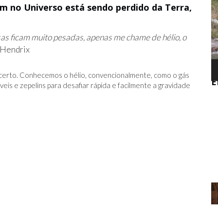
no Universo está sendo perdido da Terra,
as ficam muito pesadas, apenas me chame de hélio, o
 Hendrix
CITAÇÕES SEM SENTIDO NO FACEBOOK
O
certo. Conhecemos o hélio, convencionalmente, como o gás
SÃO DE FATO SIGNIFICATIVAS - PARA
E
veis e zepelins para desafiar rápida e facilmente a gravidade
PESSOAS ESTÚPIDAS