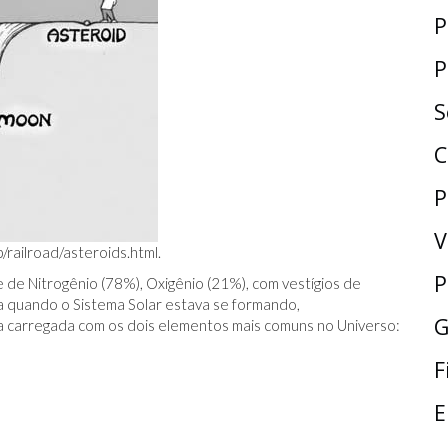
P
P
S
C
P
V
p/railroad/asteroids.html
.
P
 de Nitrogênio (78%), Oxigênio (21%), com vestígios de
a quando o Sistema Solar estava se formando,
G
a carregada com os dois elementos mais comuns no Universo:
F
E