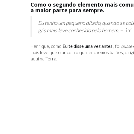
Como o segundo elemento mais comum 
a maior parte para sempre.
Eu tenho um pequeno ditado, quando as cois
gás mais leve conhecido pelo homem. –
Jimi
AÇÃO
ESTRADA REVOLUCIONÁRIA
Henrique, como
Eu te disse uma vez antes
, foi
quase
mais leve que o ar com o qual enchemos balões, dirigí
aqui na Terra.