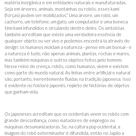
matéria inorgânica e em entidades naturais e manufaturadas.
Seja em árvores, animais, montanhas ou robôs, esses kami
(forças) podem ser mobilizados.” Uma árvore, um robô, um
cachorro, um telefone, um gato, um computador e uma boneca
têm kami infundidos e circulando dentro deles. Os xintoístas
também acreditam que existe uma verdadeira essência de
qualquer objeto ou ser vivo e podemos encontrá-la através do
design: os humanos moldam a natureza - pense em um bonsai - e
a natureza é tudo, não apenas animais, plantas, rochas e mares,
mas também máquinas e outros objetos feitos pelo homem.
Nesse reino de crença, robôs, como humanos, vivem e existem
como parte do mundo natural. As linhas entre artificial e natural
são, portanto, inerentemente fluidas na tradição japonesa. Isso
é evidente no folclore japonês, repleto de histórias de objetos
que ganham vida.
Os japoneses acreditam que os ocidentais veem os robôs com
grande desconfiança, como matadores de empregos ou
máquinas desumanizadoras. Se, na cultura pop ocidental, a
imagem do robô exterminador é difundida, então no Japão a