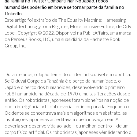
da família no Twitter
Compartilhar No Japão, robôs
humanóides poderão em breve se tornar parte da família no
LinkedIn
Este artigo foi extraído de The Equality Machine: Harnessing
Digital Technology for a Brighter, More Inclusive Future, de Orly
Lobel. Copyright © 2022. Disponível na PublicAffairs, uma marca
da Perseus Books, LLC, uma subsidiária da Hachette Book
Group, Inc.
Durante anos, o Japão tem sido o líder indiscutível em robótica.
Se Olduvai Gorge da Tanzânia é o berço da humanidade, o
Japão é o berço dos humanóides, desenvolvendo o primeiro
robô humanóide na década de 1970 e muitas iterações desde
então. Os roboticistas japoneses foram pioneiros na noção de
que a inteligência artificial deveria ser incorporada. Enquanto o
Ocidente se concentrava mais em algoritmos em abstrato, as
instituições japonesas acreditavam que a inovação em IA
deveria ser desenvolvida ao lado – ou melhor, dentro – de um
corpo físico artificial. Os roboticistas japoneses vêm liderando o