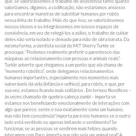
que, se valorizássemos o trabalho de assistência tanto quanto
valorizamos, digamos, a codificação, não estaríamos ansiosos
para encontrar maneiras de substituir humanos por robôs
nessa linha de trabalho. Mais do que isso, se valorizássemos
nossos idosos e os integrássemos em nossos espaços de
convivência, em vez de relegá-los a asilos, o trabalho de cuidar
deles não seria isolado e deixado para mão de obra barata. Da
mesma forma, a cientista social do MIT Sherry Turkle se
preocupa: “Podemos realmente preferir o parentesco das
máquinas ao relacionamento com pessoas e animais reais”.
Turkle adverte que chegamos a um ponto que ela chama de
“momento robótico”, onde delegamos relacionamentos
humanos importantes, especialmente nos momentos mais
vulneráveis ​​da vida (infância e velhice), para robôs, e que, por
sua vez, estamos ficando mais solitários . Em termos filosóficos –
às vezes chamado de quebra-cabeça zumbi – importa se
estamos nos beneficiando emocionalmente de interações com
algo que parece, sente e soa exatamente como um humano,
mas não tem consciência? Importa para nós humanos se o outro
lado está sentindo ou apenas imitando o sentimento? Se
funcionar, se as pessoas se sentirem mais felizes quando
interagem com Paro, importa que não seja um animal real? A