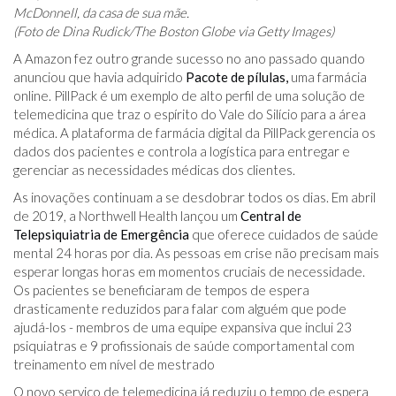
McDonnell, da casa de sua mãe.
(Foto de Dina Rudick/The Boston Globe via Getty Images)
A Amazon fez outro grande sucesso no ano passado quando
anunciou que havia adquirido
Pacote de pílulas,
uma farmácia
online. PillPack é um exemplo de alto perfil de uma solução de
telemedicina que traz o espírito do Vale do Silício para a área
médica. A plataforma de farmácia digital da PillPack gerencia os
dados dos pacientes e controla a logística para entregar e
gerenciar as necessidades médicas dos clientes.
As inovações continuam a se desdobrar todos os dias. Em abril
de 2019, a Northwell Health lançou um
Central de
Telepsiquiatria de Emergência
que oferece cuidados de saúde
mental 24 horas por dia. As pessoas em crise não precisam mais
esperar longas horas em momentos cruciais de necessidade.
Os pacientes se beneficiaram de tempos de espera
drasticamente reduzidos para falar com alguém que pode
ajudá-los - membros de uma equipe expansiva que inclui 23
psiquiatras e 9 profissionais de saúde comportamental com
treinamento em nível de mestrado
O novo serviço de telemedicina já reduziu o tempo de espera