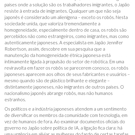
países onde a solução são os trabalhadores imigrantes, o Japão
resiste à entrada de imigrantes. Qualquer um que não seja
japonês é considerado um alienígena – exceto os robôs. Nesta
sociedade unida, que valoriza tremendamente a
homogeneidade, especialmente dentro de casa, os robôs são
percebidos não como estrangeiros, como imigrantes, mas como
autenticamente japoneses. A especialista em Japão Jennifer
Robertson, assim, descobre em sua pesquisa que a
manutenção da homogeneidade étnica japonesa está
intimamente ligada à propulsão do setor de robótica. Em uma
reviravolta em fazer os robôs se parecerem conosco, os robôs
japoneses aparecem aos olhos de seus fabricantes e usuários –
mesmo quando são de plástico brilhante e elegante –
distintamente japoneses, não imigrantes de outros países. O
nacionalismo japonês abrange robôs, mas não humanos
estranhos.
Os políticos e a indústria japoneses atendem a um sentimento
de diversificar os membros da comunidade com tecnologia, em
vez de humanos de fora. Ao examinar documentos oficiais do
governo no Japão sobre política de IA, a ligação fica clara: há
uma urgência em aliviar as mulheres do fardo de certas tarefas