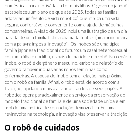
domésticas para motivá-las a ter mais filhos. O governo japonês
estabeleceu um plano de que até 2025, todas as famílias
adotarão um “estilo de vida robótico” que implica uma vida
segura, confortável e conveniente com a ajuda de máquinas
companheiras. A visão de 2025 inclui uma ilustração de um dia
na vida de uma família fictícia chamada Inobes (uma brincadeira
com a palavra inglesa “inovação”). Os Inobes são uma típica
família japonesa tradicional do futuro: um casal heterossexual
com uma filha e um filho, os pais do marido e um robô. No cenário
Inobe, o robô é de gênero masculino, embora o relatório do
governo também inclua várias robôs femininas como
enfermeiras. A esposa de Inobe tem a relação mais próxima
com o robô da família. Afinal, o robô está, de acordo com a
tradição, ajudando mais a aliviar os fardos de seus papéis. A
robótica opera paradoxalmente a serviço da preservação do
modelo tradicional de família e de uma sociedade unida e em
prol de uma política de reprodução demográfica. Em uma
reviravolta na tecnologia, a inovação visa preservar a tradição.
O robô de cuidados