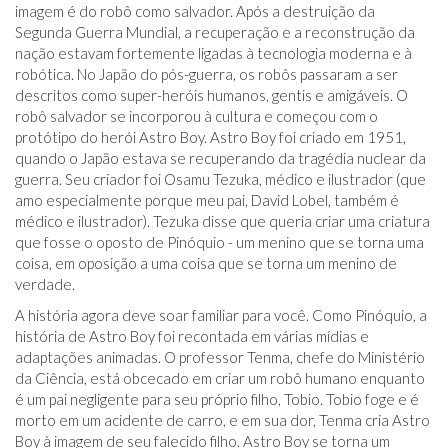
imagem é do robô como salvador. Após a destruição da
Segunda Guerra Mundial, a recuperação e a reconstrução da
nação estavam fortemente ligadas à tecnologia moderna e à
robótica. No Japão do pós-guerra, os robôs passaram a ser
descritos como super-heróis humanos, gentis e amigáveis. O
robô salvador se incorporou à cultura e começou com o
protótipo do herói Astro Boy. Astro Boy foi criado em 1951,
quando o Japão estava se recuperando da tragédia nuclear da
guerra. Seu criador foi Osamu Tezuka, médico e ilustrador (que
amo especialmente porque meu pai, David Lobel, também é
médico e ilustrador). Tezuka disse que queria criar uma criatura
que fosse o oposto de Pinóquio - um menino que se torna uma
coisa, em oposição a uma coisa que se torna um menino de
verdade.
A história agora deve soar familiar para você. Como Pinóquio, a
história de Astro Boy foi recontada em várias mídias e
adaptações animadas. O professor Tenma, chefe do Ministério
da Ciência, está obcecado em criar um robô humano enquanto
é um pai negligente para seu próprio filho, Tobio. Tobio foge e é
morto em um acidente de carro, e em sua dor, Tenma cria Astro
Boy à imagem de seu falecido filho. Astro Boy se torna um