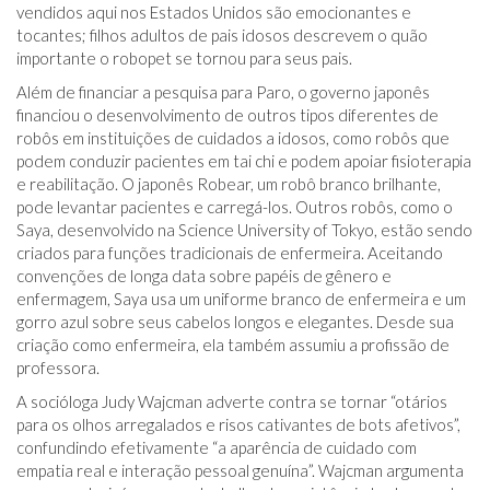
vendidos aqui nos Estados Unidos são emocionantes e
tocantes; filhos adultos de pais idosos descrevem o quão
importante o robopet se tornou para seus pais.
Além de financiar a pesquisa para Paro, o governo japonês
financiou o desenvolvimento de outros tipos diferentes de
robôs em instituições de cuidados a idosos, como robôs que
podem conduzir pacientes em tai chi e podem apoiar fisioterapia
e reabilitação. O japonês Robear, um robô branco brilhante,
pode levantar pacientes e carregá-los. Outros robôs, como o
Saya, desenvolvido na Science University of Tokyo, estão sendo
criados para funções tradicionais de enfermeira. Aceitando
convenções de longa data sobre papéis de gênero e
enfermagem, Saya usa um uniforme branco de enfermeira e um
gorro azul sobre seus cabelos longos e elegantes. Desde sua
criação como enfermeira, ela também assumiu a profissão de
professora.
A socióloga Judy Wajcman adverte contra se tornar “otários
para os olhos arregalados e risos cativantes de bots afetivos”,
confundindo efetivamente “a aparência de cuidado com
empatia real e interação pessoal genuína”. Wajcman argumenta