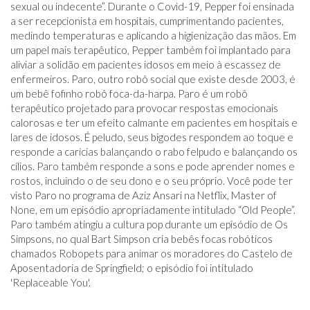
sexual ou indecente”. Durante o Covid-19, Pepper foi ensinada
a ser recepcionista em hospitais, cumprimentando pacientes,
medindo temperaturas e aplicando a higienização das mãos. Em
um papel mais terapêutico, Pepper também foi implantado para
aliviar a solidão em pacientes idosos em meio à escassez de
enfermeiros. Paro, outro robô social que existe desde 2003, é
um bebê fofinho robô foca-da-harpa. Paro é um robô
terapêutico projetado para provocar respostas emocionais
calorosas e ter um efeito calmante em pacientes em hospitais e
lares de idosos. É peludo, seus bigodes respondem ao toque e
responde a carícias balançando o rabo felpudo e balançando os
cílios. Paro também responde a sons e pode aprender nomes e
rostos, incluindo o de seu dono e o seu próprio. Você pode ter
visto Paro no programa de Aziz Ansari na Netflix, Master of
None, em um episódio apropriadamente intitulado “Old People”.
Paro também atingiu a cultura pop durante um episódio de Os
Simpsons, no qual Bart Simpson cria bebês focas robóticos
chamados Robopets para animar os moradores do Castelo de
Aposentadoria de Springfield; o episódio foi intitulado
'Replaceable You'.