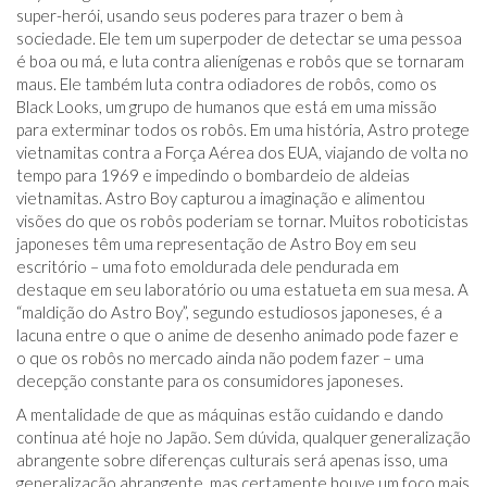
super-herói, usando seus poderes para trazer o bem à
sociedade. Ele tem um superpoder de detectar se uma pessoa
é boa ou má, e luta contra alienígenas e robôs que se tornaram
maus. Ele também luta contra odiadores de robôs, como os
Black Looks, um grupo de humanos que está em uma missão
para exterminar todos os robôs. Em uma história, Astro protege
vietnamitas contra a Força Aérea dos EUA, viajando de volta no
tempo para 1969 e impedindo o bombardeio de aldeias
vietnamitas. Astro Boy capturou a imaginação e alimentou
visões do que os robôs poderiam se tornar. Muitos roboticistas
japoneses têm uma representação de Astro Boy em seu
escritório – uma foto emoldurada dele pendurada em
destaque em seu laboratório ou uma estatueta em sua mesa. A
“maldição do Astro Boy”, segundo estudiosos japoneses, é a
lacuna entre o que o anime de desenho animado pode fazer e
o que os robôs no mercado ainda não podem fazer – uma
decepção constante para os consumidores japoneses.
A mentalidade de que as máquinas estão cuidando e dando
continua até hoje no Japão. Sem dúvida, qualquer generalização
abrangente sobre diferenças culturais será apenas isso, uma
generalização abrangente, mas certamente houve um foco mais