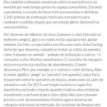
Eles também estimulam conversas entre os moradores e os
mantêm por mais tempo juntos no espaço comunitário. Durante
a pandemia, o estado de Nova York encomendou e distribuiu
1.100 animais de estimação robôs aos moradores para
combater a solidão depois que um estudo piloto demonstrou
seus benefícios.
Por dezenas de milhares de anos, humanos e cães têm sido os
melhores amigos; agora os robôs estão aqui para nos ajudar
também. De fato, a especialista em ética em robôs Kate Darling
defende que devemos considerar tratar os robôs da maneira
como tratamos os animais – animais de estimação e outros – e
conceder a eles direitos semelhantes. O conceito de robopets
está crescendo na robótica de atendimento. O bebê
dinossauro Pleo, por exemplo, e o cachorro-robô da Sony, Aibo
(o nome significa “amigo” ou “parceiro” em japonês), como Paro,
trouxeram conforto aos lares de idosos, assim como os cães de
cuidados reais. Em 2015, um templo budista no Japão fez
manchetes em todo o mundo quando realizou uma cerimônia
semelhante a um funeral para cães robôs Aibo que estavam
prestes a ser desmantelados. Existem agora dezenas de
robopets acessíveis no mercado. As resenhas da Amazon dos