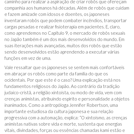
caminho para realizar a aspiração de criar robôs que ofereçam
companhia aos humanos há décadas. Além de robôs que cuidam
e fazem amizade com idosos e doentes, os japoneses
inventaram robôs que podem combater incêndios, transportar
cargas pesadas e realizar fisioterapia em pacientes. E, claro,
como aprendemos no Capítulo 9, o mercado de robôs sexuais
no Japão também é um dos mais desenvolvidos do mundo. Em
suas iterações mais avançadas, muitos dos robôs que estão
sendo desenvolvidos estão aprendendo a executar várias
funções em vez de uma.
Vale ressaltar que os japoneses se sentem mais confortáveis ​​
em abraçar os robôs como parte da família do que os
ocidentais. Por que este é o caso? Uma explicação está nos
fundamentos religiosos do Japão. Ao contrário da tradição
judaico-cristã, a religião xintoísta, ou modo de vida, vem com
crenças animistas, atribuindo espírito e personalidade a objetos
inanimados. Como a antropóloga Jennifer Robertson, uma
importante estudiosa da cultura japonesa e sua relação
progressiva com a automação, explica: “O xintoísmo, as crenças
animistas nativas sobre vida e morte, sustenta que energias
vitais, divindades, forças ou essências chamadas kami estão e