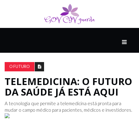
PRINCIPAL
PODCASTS
DO
O FUTURO
THINK
AGAIN
TELEMEDICINA: O FUTURO
DA SAÚDE JÁ ESTÁ AQUI
COMPANHEIRO
A tecnologia que permite a telemedicina está pronta para
mudar o campo médico para pacientes, médicos e investidores.
COMEÇA
COM
UM
ESTRONDO