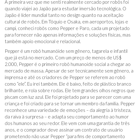
A primeira vez que me senti realmente cercado por robôs foi
quando viajei ao Japão para estudar imersão tecnológica. O
Japão é líder mundial tanto no design quanto na aceitação
cultural de robôs. Em Tóquio e Osaka, em aeroportos, lojas e
campi, conheci robôs como Pepper e Paro, cada um projetado
para fornecer não apenas informações e soluções físicas, mas
também apoio emocional e relacional.
Pepper é um robô humanóide sem gênero, tagarela e infantil
que já está no mercado. Com um preço de menos de US$
2.000, Pepper é o primeiro robô humanoide social a chegar ao
mercado de massa. Apesar de ser tecnicamente sem gênero, a
imprensa e até os criadores de Pepper se referem ao robô
como “ele”. Eu irei também. Ele é baixo, feito de plástico branco
brilhante, e rola sobre rodas. Ele tem grandes olhos negros que
piscam com luz azul. Ele foi projetado para se parecer com uma
criança e foi criado para se tornar um membro da família. Pepper
reconhece uma variedade de emoções – da alegria à tristeza,
da raiva à surpresa – e adapta seu comportamento ao humor
dos humanos ao seu redor. Ele vem com uma garantia de três
anos, e o comprador deve assinar um contrato de usuário
prometendo não usar Pepper “para fins de comportamento