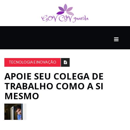
PRINCIPAL
PODCASTS
DO
TECNOLOGIA E INOVAÇÃO
THINK
AGAIN
APOIE SEU COLEGA DE
TRABALHO COMO A SI
COMPANHEIRO
MESMO
COMEÇA
COM
UM
ESTRONDO