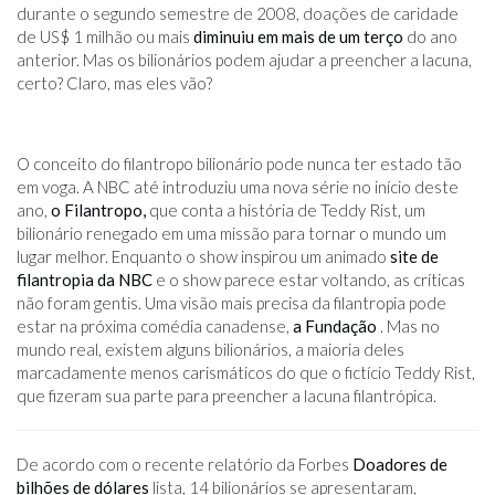
durante o segundo semestre de 2008, doações de caridade
de US$ 1 milhão ou mais
diminuiu em mais de um terço
do ano
anterior. Mas os bilionários podem ajudar a preencher a lacuna,
certo? Claro, mas eles vão?
O conceito do filantropo bilionário pode nunca ter estado tão
em voga. A NBC até introduziu uma nova série no início deste
ano,
o Filantropo,
que conta a história de Teddy Rist, um
bilionário renegado em uma missão para tornar o mundo um
lugar melhor. Enquanto o show inspirou um animado
site de
filantropia da NBC
e o show parece estar voltando, as críticas
não foram gentis. Uma visão mais precisa da filantropia pode
estar na próxima comédia canadense,
a Fundação
. Mas no
mundo real, existem alguns bilionários, a maioria deles
marcadamente menos carismáticos do que o fictício Teddy Rist,
que fizeram sua parte para preencher a lacuna filantrópica.
De acordo com o recente relatório da Forbes
Doadores de
bilhões de dólares
lista, 14 bilionários se apresentaram,