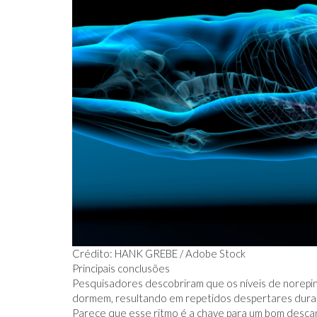
Crédito: HANK GREBE / Adobe Stock
Principais conclusões
Pesquisadores descobriram que os níveis de norepi
dormem, resultando em repetidos despertares duran
Parece que esse ritmo é a chave para um bom desca