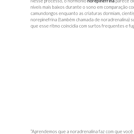
Nesse processo, o hormônio
norepinefrina
parece de
níveis mais baixos durante o sono em comparação 
camundongos enquanto as criaturas dormiam, cienti
norepinefrina (também chamada de noradrenalina) su
que esse ritmo coincidia com surtos frequentes e fu
“Aprendemos que a noradrenalina faz com que você ac