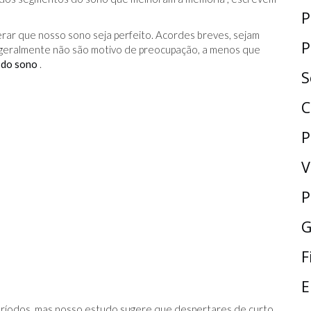
P
ar que nosso sono seja perfeito. Acordes breves, sejam
P
 geralmente não são motivo de preocupação, a menos que
 do sono
.
S
C
P
V
P
G
F
E
 períodos, mas nosso estudo sugere que despertares de curto