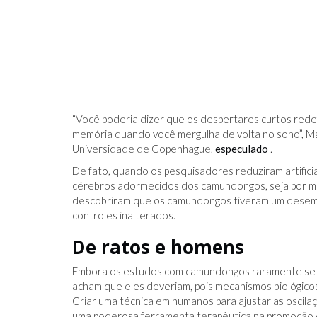
“Você poderia dizer que os despertares curtos rede
memória quando você mergulha de volta no sono”, Mai
Universidade de Copenhague,
especulado
.
De fato, quando os pesquisadores reduziram artifici
cérebros adormecidos dos camundongos, seja por me
descobriram que os camundongos tiveram um desem
controles inalterados.
De ratos e homens
Embora os estudos com camundongos raramente se 
acham que eles deveriam, pois mecanismos biológic
Criar uma técnica em humanos para ajustar as oscil
uma poderosa ferramenta terapêutica na promoção