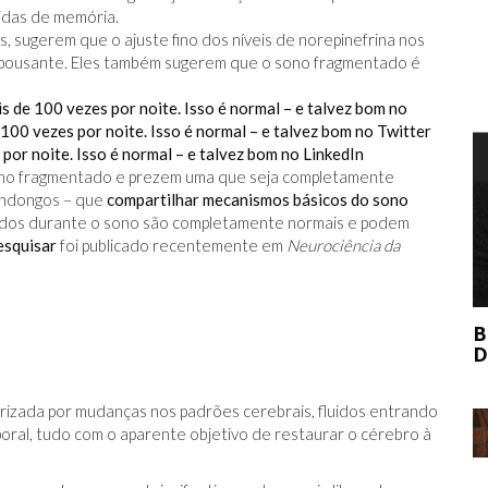
idas de memória.
sugerem que o ajuste fino dos níveis de norepinefrina nos
epousante. Eles também sugerem que o sono fragmentado é
s de 100 vezes por noite. Isso é normal – e talvez bom no
100 vezes por noite. Isso é normal – e talvez bom no Twitter
por noite. Isso é normal – e talvez bom no LinkedIn
T
no fragmentado e prezem uma que seja completamente
undongos – que
compartilhar mecanismos básicos do sono
tidos durante o sono são completamente normais e podem
esquisar
foi publicado recentemente em
Neurociência da
BERNIE MADOFF AJUDOU O MERCADO
DE ARTE?
rizada por mudanças nos padrões cerebrais, fluidos entrando
oral, tudo com o aparente objetivo de restaurar o cérebro à