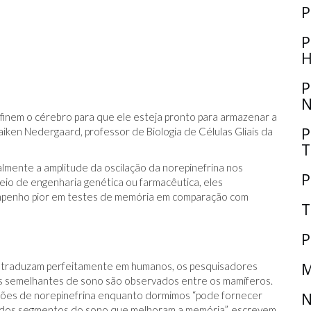
P
P
H
P
N
finem o cérebro para que ele esteja pronto para armazenar a
P
ken Nedergaard, professor de Biologia de Células Gliais da
T
almente a amplitude da oscilação da norepinefrina nos
P
io de engenharia genética ou farmacêutica, eles
penho pior em testes de memória em comparação com
T
P
M
traduzam perfeitamente em humanos, os pesquisadores
os semelhantes de sono são observados entre os mamíferos.
ações de norepinefrina enquanto dormimos “pode fornecer
N
 dos segmentos do sono que melhoram a memória”, escrevem