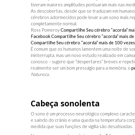
tiveram maiores amplitudes pontuaram mais nas med
As descobertas, desde que se traduzam em humanos, 
cérebros adormecidos pode levar a um sono mais r
completamente normal.
Ross Pomeroy
Compartilhe Seu cérebro “acorda” mai
Facebook
Compartilhe Seu cérebro “acorda” mais de 
Compartilhe Seu cérebro “acorda” mais de 100 vezes 
IDO NO FACEBOOK
O TRUQUE ANTICÂNCER DOS
É comum que os humanos lamentem uma noite de so
CATIVAS - PARA
ELEFANTES É DESCOBERTO
ininterrupta, mas um novo estudo realizado em cam
conosco – sugere que “despertares” breves e repe
realmente ser um bom presságio para a memória. o
p
Natureza
.
Cabeça sonolenta
O sono é um processo neurológico complexo caracte
e saindo do crânio e uma queda na temperatura corp
medida que suas funções de vigília são desativadas.