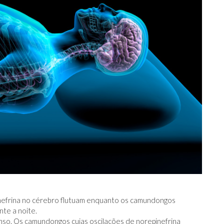
nefrina no cérebro flutuam enquanto os camundongos
te a noite.
nso. Os camundongos cujas oscilações de norepinefrina