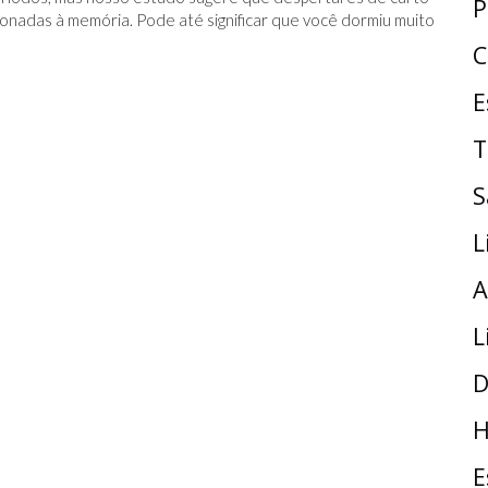
P
ionadas à memória. Pode até significar que você dormiu muito
C
E
T
S
L
A
L
D
H
E