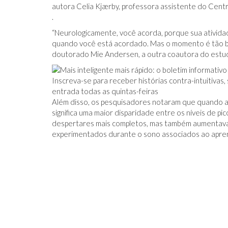
autora Celia Kjærby, professora assistente do Cent
.
“Neurologicamente, você acorda, porque sua ativid
quando você está acordado. Mas o momento é tão br
doutorado Mie Andersen, a outra coautora do estu
Inscreva-se para receber histórias contra-intuitiva
entrada todas as quintas-feiras
Além disso, os pesquisadores notaram que quando a 
significa uma maior disparidade entre os níveis de pic
despertares mais completos, mas também aumentava
experimentados durante o sono associados ao apre