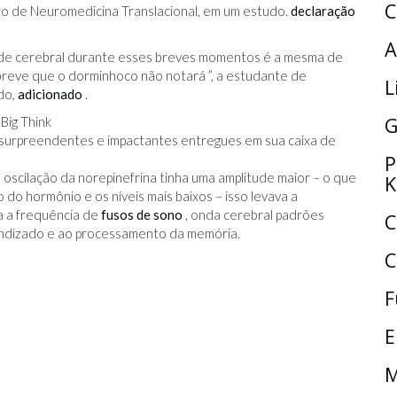
C
ro de Neuromedicina Translacional, em um estudo.
declaração
A
ade cerebral durante esses breves momentos é a mesma de
eve que o dorminhoco não notará ”, a estudante de
L
do,
adicionado
.
G
s, surpreendentes e impactantes entregues em sua caixa de
P
oscilação da norepinefrina tinha uma amplitude maior – o que
K
o do hormônio e os níveis mais baixos – isso levava a
 a frequência de
fusos de sono
, onda cerebral padrões
C
ndizado e ao processamento da memória.
C
F
E
M