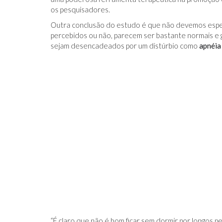
os pesquisadores.
Outra conclusão do estudo é que não devemos esper
percebidos ou não, parecem ser bastante normais e
sejam desencadeados por um distúrbio como
apnéia
“É claro que não é bom ficar sem dormir por longos