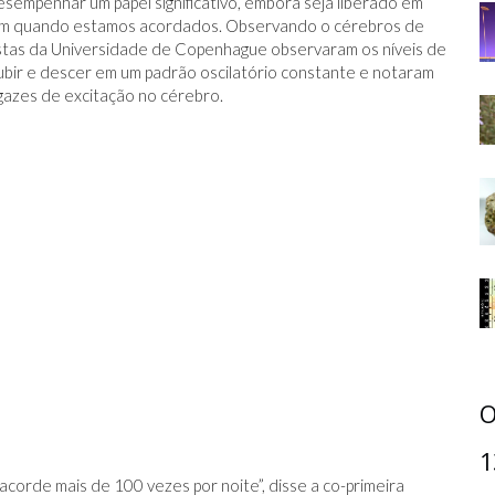
sempenhar um papel significativo, embora seja liberado em
com quando estamos acordados. Observando o cérebros de
stas da Universidade de Copenhague observaram os níveis de
bir e descer em um padrão oscilatório constante e notaram
gazes de excitação no cérebro.
O
1
orde mais de 100 vezes por noite”, disse a co-primeira