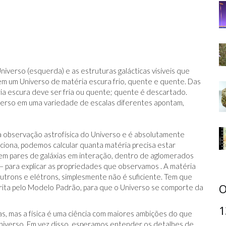
iverso (esquerda) e as estruturas galácticas visíveis que
 em um Universo de matéria escura frio, quente e quente. Das
 escura deve ser fria ou quente; quente é descartado.
erso em uma variedade de escalas diferentes apontam,
a observação astrofísica do Universo e é absolutamente
iona, podemos calcular quanta matéria precisa estar
, em pares de galáxias em interação, dentro de aglomerados
c. – para explicar as propriedades que observamos . A matéria
êutrons e elétrons, simplesmente não é suficiente. Tem que
O
crita pelo Modelo Padrão, para que o Universo se comporte da
1
as, mas a física é uma ciência com maiores ambições do que
iverso. Em vez disso, esperamos entender os detalhes de