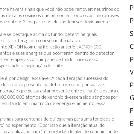
P
mpre haverá sinais que você não pode remover: neutrinos do
úons de raios cósmicos que percorrem todo o caminho através
P
á-los e entendê-los, para que eles podem ser devidamente
S
ça e se destaque acima do fundo, determine quais
 estar interagindo com seu material alvo.
C
mento XENON (com uma iteração anterior, XENON100,
eventos e suas energias que ocorreram dentro do detector.
P
istente apenas com um pano de fundo, um excesso
espertando a imaginação de muitos.
V
é, por design, escalável. A cada iteração sucessiva do
P
e xenônio presente no detector, o que, por sua vez,
interação que possa estar presente entre a matéria escura e
G
00.000.000 átomos de xenônio tivessem sido atingidos por
, resultando em uma troca de energia e momento, essa
F
gramas para centenas de quilogramas para uma tonelada e
E
o” no experimento. (É por isso que a iteração atual do
a atualização para “n” toneladas de alvo de xenônio, onde