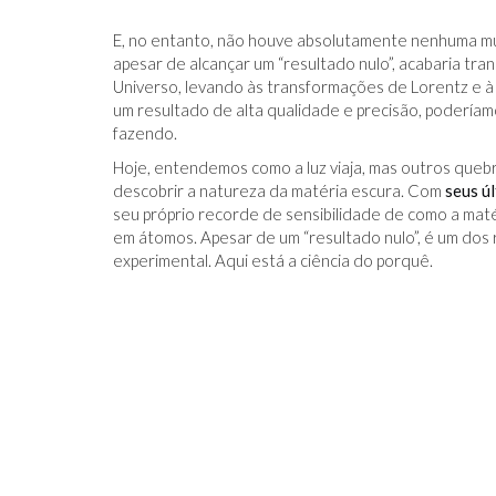
E, no entanto, não houve absolutamente nenhuma 
apesar de alcançar um “resultado nulo”, acabaria 
Universo, levando às transformações de Lorentz e à
um resultado de alta qualidade e precisão, podería
fazendo.
IDO NO FACEBOOK
O TRUQUE ANTICÂNCER DOS
Hoje, entendemos como a luz viaja, mas outros queb
CATIVAS - PARA
ELEFANTES É DESCOBERTO
descobrir a natureza da matéria escura. Com
seus ú
seu próprio recorde de sensibilidade de como a mat
em átomos. Apesar de um “resultado nulo”, é um dos r
experimental. Aqui está a ciência do porquê.