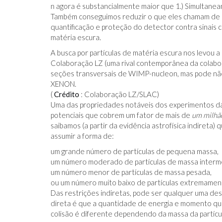
n agora é substancialmente maior que 1.) Simultane
Também conseguimos reduzir o que eles chamam de 
quantificação e proteção do detector contra sinais 
matéria escura.
A busca por partículas de matéria escura nos levou
Colaboração LZ (uma rival contemporânea da colabo
seções transversais de WIMP-nucleon, mas pode não
XENON.
(
Crédito
: Colaboração LZ/SLAC)
Uma das propriedades notáveis ​​dos experimentos d
potenciais que cobrem um fator de mais de
um milhã
saibamos (a partir da evidência astrofísica indireta
assumir a forma de:
um grande número de partículas de pequena massa,
um número moderado de partículas de massa interme
um número menor de partículas de massa pesada,
ou um número muito baixo de partículas extremamen
Das restrições indiretas, pode ser qualquer uma d
direta é que a quantidade de energia e momento qu
colisão é diferente dependendo da massa da partícul