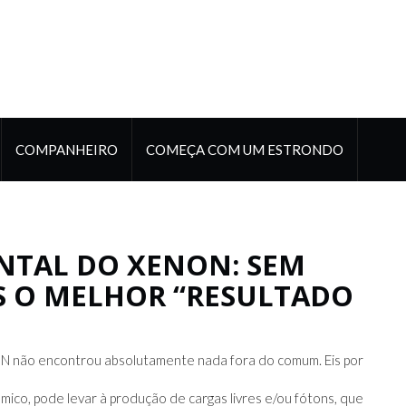
COMPANHEIRO
COMEÇA COM UM ESTRONDO
NTAL DO XENON: SEM
S O MELHOR “RESULTADO
N não encontrou absolutamente nada fora do comum. Eis por
mico, pode levar à produção de cargas livres e/ou fótons, que