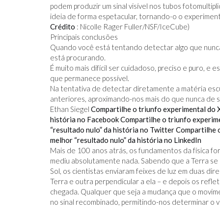
podem produzir um sinal visível nos tubos fotomulti
ideia de forma espetacular, tornando-o o experiment
Crédito
: Nicolle Rager Fuller/NSF/IceCube)
Principais conclusões
Quando você está tentando detectar algo que nunca 
está procurando.
É muito mais difícil ser cuidadoso, preciso e puro, e
que permanece possível.
Na tentativa de detectar diretamente a matéria es
anteriores, aproximando-nos mais do que nunca de s
Ethan Siegel
Compartilhe o triunfo experimental do 
história no Facebook
Compartilhe o triunfo experim
“resultado nulo” da história no Twitter
Compartilhe 
melhor “resultado nulo” da história no LinkedIn
Mais de 100 anos atrás, os fundamentos da física f
mediu absolutamente nada. Sabendo que a Terra se m
Sol, os cientistas enviaram feixes de luz em duas d
Terra e outra perpendicular a ela – e depois os refle
chegada. Qualquer que seja a mudança que o movimen
no sinal recombinado, permitindo-nos determinar o 