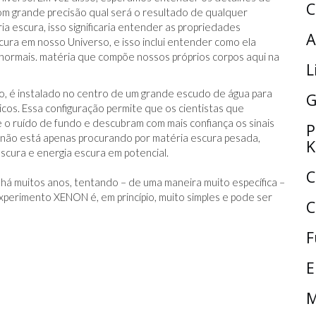
C
om grande precisão qual será o resultado de qualquer
a escura, isso significaria entender as propriedades
A
ura em nosso Universo, e isso inclui entender como ela
 normais. matéria que compõe nossos próprios corpos aqui na
L
, é instalado no centro de um grande escudo de água para
G
cos. Essa configuração permite que os cientistas que
 ruído de fundo e descubram com mais confiança os sinais
P
não está apenas procurando por matéria escura pesada,
K
cura e energia escura em potencial.
C
á muitos anos, tentando – de uma maneira muito específica –
xperimento XENON é, em princípio, muito simples e pode ser
C
F
E
M