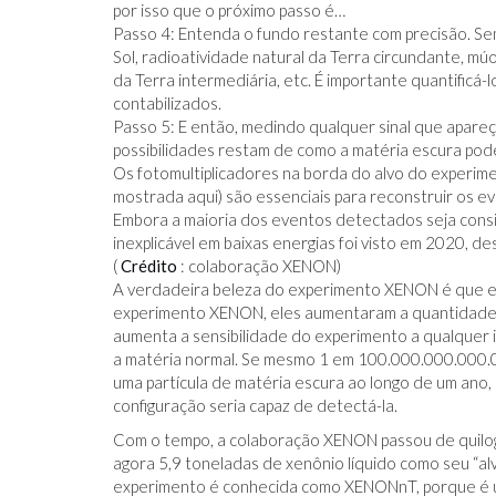
por isso que o próximo passo é…
Passo 4: Entenda o fundo restante com precisão. Se
Sol, radioatividade natural da Terra circundante, m
da Terra intermediária, etc. É importante quantific
contabilizados.
Passo 5: E então, medindo qualquer sinal que apare
possibilidades restam de como a matéria escura pode
Os fotomultiplicadores na borda do alvo do experi
mostrada aqui) são essenciais para reconstruir os 
Embora a maioria dos eventos detectados seja cons
inexplicável em baixas energias foi visto em 2020, d
(
Crédito
: colaboração XENON)
A verdadeira beleza do experimento XENON é que ele 
experimento XENON, eles aumentaram a quantidade d
aumenta a sensibilidade do experimento a qualquer 
a matéria normal. Se mesmo 1 em 100.000.000.000.0
uma partícula de matéria escura ao longo de um ano
configuração seria capaz de detectá-la.
Com o tempo, a colaboração XENON passou de quilo
agora 5,9 toneladas de xenônio líquido como seu “alv
experimento é conhecida como XENONnT, porque é um