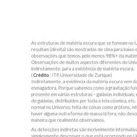
As estruturas de matéria escura que se formam no Un
resultam (direita) são mostradas de cima para baixo
observações que temos, pelo menos 98%+ da matéria
Observações de muitos aspectos diferentes do Univ
indiretamente, para a existência de matéria escura.
(
Crédito
: ITP, Universidade de Zurique)
Indiretamente, a evidência da matéria escura vem d
esmagadora. Porque sabemos como a gravitação func
presente em várias estruturas – galáxias individuais
de galáxias, distribuídos por toda a teia cósmica, et
normal no Universo, feita de coisas como prótons, n
haver alguma outra forma de massa lá fora, não des
maneira que realmente observamos.
As detecções indiretas são incrivelmente informativ
simplesmente descrever o que está ocorrendo no Un