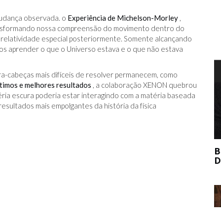
mudança observada. o
Experiência de Michelson-Morley
,
transformando nossa compreensão do movimento dentro do
 relatividade especial posteriormente. Somente alcançando
mos aprender o que o Universo estava e o que não estava
T
ra-cabeças mais difíceis de resolver permanecem, como
ltimos e melhores resultados
, a colaboração XENON quebrou
éria escura poderia estar interagindo com a matéria baseada
esultados mais empolgantes da história da física
BERNIE MADOFF AJUDOU O MERCADO
DE ARTE?