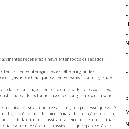
P
P
H
P
N
P
 Os assinantes receberão a newsletter todos os sábados.
T
 potencialmente interagir. Eles escolheram grandes
P
o é um gás nobre (não quimicamente reativo) com um grande
T
iais de contaminação, como radioatividade, raios cósmicos,
 construindo o detector no subsolo e configurando uma série
P
l a quaisquer sinais que possam surgir do processo que você
M
imento, isso é conhecido como câmara de projeção do tempo,
er partícula criará uma assinatura semelhante a uma trilha
N
atéria escura não são a única assinatura que aparecerá, e é