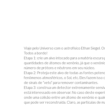
Viaje pelo Universo com o astrofísico Ethan Siegel.
Todos a bordo!
Etapa 1: crie um alvo intocado para a matéria escura
quantidades de átomos de xenônio, já que o xenôni
número de prótons e nêutrons em seu núcleo.
Etapa 2: Proteja este alvo de todas as fontes potenc
fenômenos atmosféricos, o Sol, etc. Eles fazem isso
de sinais de “veto” para remover contaminantes.
Etapa 3: construa um detector extremamente sensíve
está interessado em observar. No caso deste exper
onde uma colisão entre um átomo de xenônio e qualqu
que pode ser reconstruída. Claro, as partículas de m