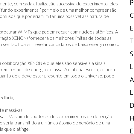
P
amente, com cada atualização sucessiva do experimento, eles
“fundo experimental” por meio de uma melhor compreensão,
C
confusos que poderiam imitar uma possível assinatura de
E
 a procurar WIMPs que podem recuar com núcleos atômicos. A
ração XENON) fornecerá os melhores limites de todas as
T
 ser tão boa em revelar candidatos de baixa energia como o
S
a colaboração XENON é que eles são sensíveis a sinais
L
o
em termos de energia e massa. A matéria escura, embora
) quanto dela deve estar presente em todo o Universo, pode
A
L
diária,
D
te massivas.
essas. Mas um dos poderes dos experimentos de detecção
H
e seria transmitido a um único átomo de xenônio de uma
a que o atinge.
E