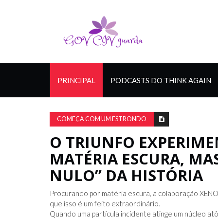
PRINCIPAL
PODCASTS DO THINK AGAIN
COMEÇA COM UM ESTRONDO
O TRIUNFO EXPERIME
MATÉRIA ESCURA, MA
NULO” DA HISTÓRIA
Procurando por matéria escura, a colaboração XENO
que isso é um feito extraordinário.
Quando uma partícula incidente atinge um núcleo atô