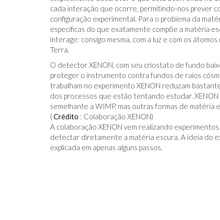
cada interação que ocorre, permitindo-nos prever c
configuração experimental. Para o problema da matéri
específicas do que exatamente compõe a matéria esc
interage: consigo mesma, com a luz e com os átomos
Terra.
O detector XENON, com seu criostato de fundo baixo
proteger o instrumento contra fundos de raios cósmi
trabalham no experimento XENON reduzam bastante o
dos processos que estão tentando estudar. XENON 
semelhante a WIMP, mas outras formas de matéria es
(
Crédito
: Colaboração XENON)
A colaboração XENON vem realizando experimentos h
detectar diretamente a matéria escura. A ideia do e
explicada em apenas alguns passos.