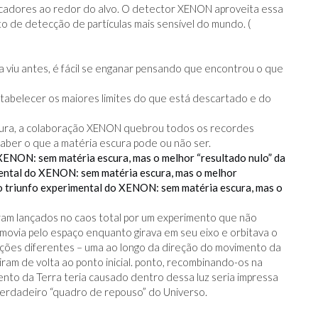
plicadores ao redor do alvo. O detector XENON aproveita essa
o de detecção de partículas mais sensível do mundo. (
viu antes, é fácil se enganar pensando que encontrou o que
 estabelecer os maiores limites do que está descartado e do
cura, a colaboração XENON quebrou todos os recordes
aber o que a matéria escura pode ou não ser.
XENON: sem matéria escura, mas o melhor “resultado nulo” da
ental do XENON: sem matéria escura, mas o melhor
o triunfo experimental do XENON: sem matéria escura, mas o
oram lançados no caos total por um experimento que não
ovia pelo espaço enquanto girava em seu eixo e orbitava o
ireções diferentes – uma ao longo da direção do movimento da
tiram de volta ao ponto inicial. ponto, recombinando-os na
to da Terra teria causado dentro dessa luz seria impressa
verdadeiro “quadro de repouso” do Universo.