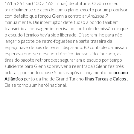
161 a 261 km (100 a 162 milhas) de altitude. O vôo correu
principalmente de acordo com o plano, exceto por um propulsor
com defeito que forçou Glenn a controlar
Amizade 7
manualmente. Um interruptor defeituoso a bordo também
transmitiu a mensagem imprecisa ao controle de missão de que
o escudo térmico havia sido liberado. Disseram-lhe para não
lançar o pacote de retro-foguetes na parte traseira da
espaçonave depois de terem disparado. (O controle da missão
esperava que, se o escudo térmico tivesse sido liberado, as
tiras do pacote retrorocket segurariam o escudo por tempo
suficiente para Glenn sobreviver à reentrada.) Glenn fez três
órbitas, pousando quase 5 horas após o lançamento no
oceano
Atlântico
perto da ilha de Grand Turk no
Ilhas Turcas e Caicos
.
Ele se tornou um herói nacional.