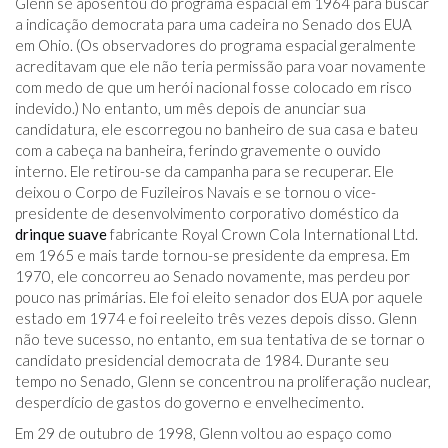
Glenn se aposentou do programa espacial em 1964 para buscar
a indicação democrata para uma cadeira no Senado dos EUA
em Ohio. (Os observadores do programa espacial geralmente
acreditavam que ele não teria permissão para voar novamente
com medo de que um herói nacional fosse colocado em risco
indevido.) No entanto, um mês depois de anunciar sua
candidatura, ele escorregou no banheiro de sua casa e bateu
com a cabeça na banheira, ferindo gravemente o ouvido
interno. Ele retirou-se da campanha para se recuperar. Ele
deixou o Corpo de Fuzileiros Navais e se tornou o vice-
presidente de desenvolvimento corporativo doméstico da
drinque suave
fabricante Royal Crown Cola International Ltd.
em 1965 e mais tarde tornou-se presidente da empresa. Em
1970, ele concorreu ao Senado novamente, mas perdeu por
pouco nas primárias. Ele foi eleito senador dos EUA por aquele
estado em 1974 e foi reeleito três vezes depois disso. Glenn
não teve sucesso, no entanto, em sua tentativa de se tornar o
candidato presidencial democrata de 1984. Durante seu
tempo no Senado, Glenn se concentrou na proliferação nuclear,
desperdício de gastos do governo e envelhecimento.
Em 29 de outubro de 1998, Glenn voltou ao espaço como