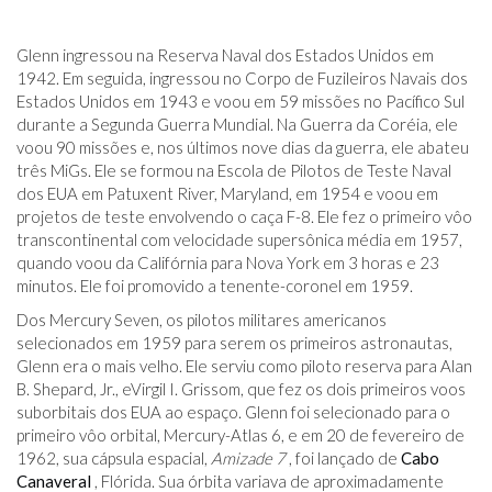
Glenn ingressou na Reserva Naval dos Estados Unidos em
1942. Em seguida, ingressou no Corpo de Fuzileiros Navais dos
Estados Unidos em 1943 e voou em 59 missões no Pacífico Sul
durante a Segunda Guerra Mundial. Na Guerra da Coréia, ele
voou 90 missões e, nos últimos nove dias da guerra, ele abateu
três MiGs. Ele se formou na Escola de Pilotos de Teste Naval
dos EUA em Patuxent River, Maryland, em 1954 e voou em
projetos de teste envolvendo o caça F-8. Ele fez o primeiro vôo
transcontinental com velocidade supersônica média em 1957,
quando voou da Califórnia para Nova York em 3 horas e 23
minutos. Ele foi promovido a tenente-coronel em 1959.
Dos Mercury Seven, os pilotos militares americanos
selecionados em 1959 para serem os primeiros astronautas,
Glenn era o mais velho. Ele serviu como piloto reserva para Alan
B. Shepard, Jr., eVirgil I. Grissom, que fez os dois primeiros voos
suborbitais dos EUA ao espaço. Glenn foi selecionado para o
primeiro vôo orbital, Mercury-Atlas 6, e em 20 de fevereiro de
1962, sua cápsula espacial,
Amizade 7
, foi lançado de
Cabo
Canaveral
, Flórida. Sua órbita variava de aproximadamente