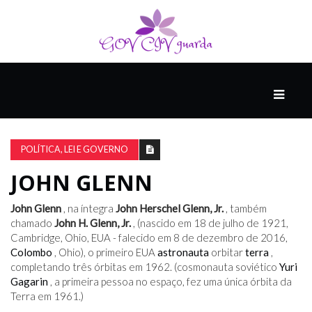
PRINCIPAL
PODCASTS
DO
POLÍTICA, LEI E GOVERNO
THINK
AGAIN
JOHN GLENN
John Glenn
, na íntegra
John Herschel Glenn, Jr.
, também
COMPANHEIRO
chamado
John H. Glenn, Jr.
, (nascido em 18 de julho de 1921,
Cambridge, Ohio, EUA - falecido em 8 de dezembro de 2016,
Colombo
, Ohio), o primeiro EUA
astronauta
orbitar
terra
,
completando três órbitas em 1962. (cosmonauta soviético
Yuri
COMEÇA
Gagarin
, a primeira pessoa no espaço, fez uma única órbita da
COM
Terra em 1961.)
UM
ESTRONDO