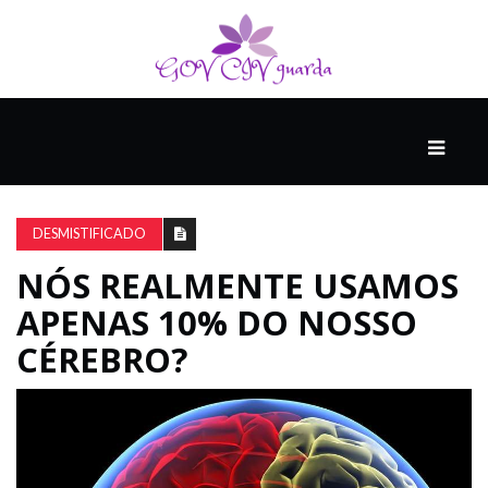
PRINCIPAL
PODCASTS
DO
DESMISTIFICADO
THINK
AGAIN
NÓS REALMENTE USAMOS
APENAS 10% DO NOSSO
COMPANHEIRO
CÉREBRO?
COMEÇA
COM
UM
ESTRONDO