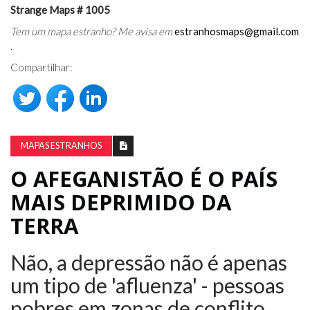
Strange Maps # 1005
Tem um mapa estranho? Me avisa em
estranhosmaps@gmail.com
.
Compartilhar:
MAPAS ESTRANHOS
O AFEGANISTÃO É O PAÍS
MAIS DEPRIMIDO DA
TERRA
Não, a depressão não é apenas
um tipo de 'afluenza' - pessoas
pobres em zonas de conflito