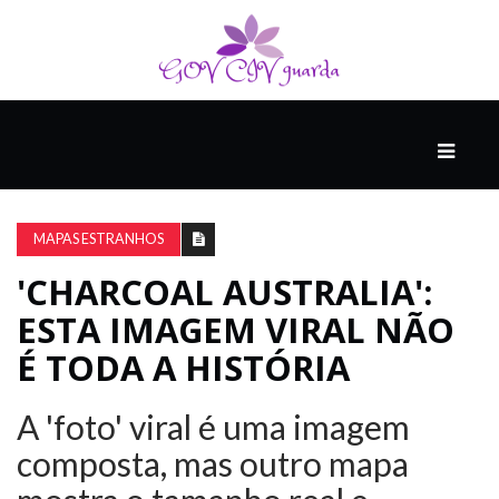
PRINCIPAL
PODCASTS
DO
MAPAS ESTRANHOS
THINK
AGAIN
'CHARCOAL AUSTRALIA':
ESTA IMAGEM VIRAL NÃO
COMPANHEIRO
É TODA A HISTÓRIA
A 'foto' viral é uma imagem
COMEÇA
COM
composta, mas outro mapa
UM
ESTRONDO