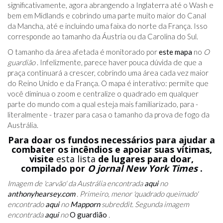
significativamente, agora abrangendo a Inglaterra até o Wash e
bem em Midlands e cobrindo uma parte muito maior do Canal
da Mancha, até e incluindo uma faixa do norte da França. Isso
corresponde ao tamanho da Áustria ou da Carolina do Sul.
O tamanho da área afetada é monitorado por
este mapa
no
O
guardião
. Infelizmente, parece haver pouca dúvida de que a
praça continuará a crescer, cobrindo uma área cada vez maior
do Reino Unido e da França. O mapa é interativo: permite que
você diminua o zoom e centralize o quadrado em qualquer
parte do mundo com a qual esteja mais familiarizado, para -
literalmente - trazer para casa o tamanho da prova de fogo da
Austrália.
Para doar os fundos necessários para ajudar a
combater os incêndios e apoiar suas vítimas,
visite
esta lista
de lugares para doar,
compilado por
O jornal New York Times
.
Imagem de 'carvão' da Austrália encontrada
aqui
no
anthonyhearsey.com
. Primeiro, menor 'quadrado queimado'
encontrado
aqui
no
Mapporn
subreddit. Segunda imagem
encontrada
aqui
no
O guardião
.