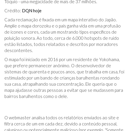
Tóquio - uma megacidade de mais de 37 milhões.
Crédito:
DQN hoje
Cada reclamação é fixada em um mapa interativo do Japão.
Amplie o mapa dorozoku e o país ganha vida em uma profusão
de ícones e cores, cada um mostrando tipos específicos de
poluição sonora. Ao todo, cerca de 6.000 hotspots de ruído
estão listados, todos relatados e descritos por moradores
descontentes.
O mapa foi iniciado em 2016 por um residente de Yokohama,
que prefere permanecer anônimo. O desenvolvedor de
sistemas de quarenta e poucos anos, que trabalha em casa, foi
estimulado por um bando de crianças barulhentas rondando
sua casa, atrapalhando sua concentração. Ele queria que o
mapa ajudasse outras pessoas a evitar que se mudassem para
bairros barulhentos como o dele.
O webmaster analisa todos os relatórios enviados ao site e
filtra cerca de um em cada dez, devido a conteúdo pessoal,
calunioso ou potencialmente malicioso (por exemplo, 'Somente