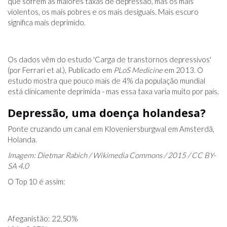
que sofrem as maiores taxas de depressão, mas os mais
violentos, os mais pobres e os mais desiguais. Mais escuro
significa mais deprimido.
Os dados vêm do estudo 'Carga de transtornos depressivos'
(por Ferrari et al.), Publicado em
PLoS Medicine
em 2013. O
estudo mostra que pouco mais de 4% da população mundial
está clinicamente deprimida - mas essa taxa varia muito por país.
Depressão, uma doença holandesa?
Ponte cruzando um canal em Kloveniersburgwal em Amsterdã,
Holanda.
Imagem: Dietmar Rabich / Wikimedia Commons / 2015 / CC BY-
SA 4.0
O Top 10 é assim:
Afeganistão: 22,50%