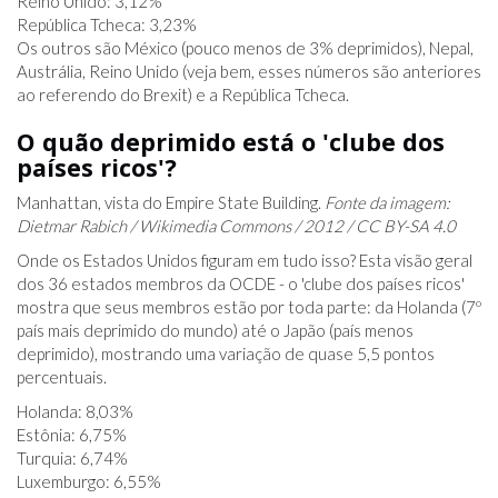
Reino Unido: 3,12%
República Tcheca: 3,23%
Os outros são México (pouco menos de 3% deprimidos), Nepal,
Austrália, Reino Unido (veja bem, esses números são anteriores
ao referendo do Brexit) e a República Tcheca.
O quão deprimido está o 'clube dos
países ricos'?
Manhattan, vista do Empire State Building.
Fonte da imagem:
Dietmar Rabich / Wikimedia Commons / 2012 / CC BY-SA 4.0
Onde os Estados Unidos figuram em tudo isso? Esta visão geral
dos 36 estados membros da OCDE - o 'clube dos países ricos'
mostra que seus membros estão por toda parte: da Holanda (7º
país mais deprimido do mundo) até o Japão (país menos
deprimido), mostrando uma variação de quase 5,5 pontos
percentuais.
Holanda: 8,03%
Estônia: 6,75%
Turquia: 6,74%
Luxemburgo: 6,55%