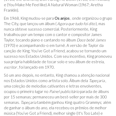
e (You Make Me Feel like) A Natural Woman (1967; Aretha
Franklin).
Em 1968, King mudou-se para
Os anjos
, onde organizou o grupo
The City, que lançou um álbum (
Agora que tudo foi dito
), mas
nunca obteve sucesso comercial. Posteriormente, King
trabalhou por um tempo com o cantor e compositor James
Taylor, tocando piano e cantando no álbum
Doce bebê James
(1970) e acompanhando-o em turnê. A versão de Taylor da
canção de King, You’ve Got a Friend, acabou se tornando um
sucesso nos Estados Unidos. Com seu incentivo, King promoveu
sua própria habilidade de tocar solo e seu álbum de estreia,
escritor
, foi lançado em 1970.
Só um ano depois, no entanto, King chamou a atenção nacional
nos Estados Unidos como artista solo. Álbum dela
Tapeçaria
,
uma coleção de melodias cativantes e letras envolventes,
ocupou o primeiro lugar no
Painel publicitário
parada de álbuns
por 15 semanas; permaneceu um best-seller por mais de 300
semanas.
Tapeçaria
também ganhou King quatro Grammys; além
de ganhar o álbum do ano, ela recebeu os prêmios de melhor
música (You’ve Got a Friend), melhor single (It's Too Late) e