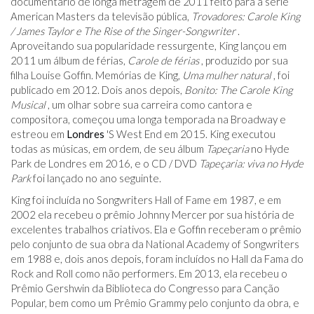
documentário de longa metragem de 2011 feito para a série
American Masters da televisão pública,
Trovadores: Carole King
/ James Taylor e The Rise of the Singer-Songwriter
.
Aproveitando sua popularidade ressurgente, King lançou em
2011 um álbum de férias,
Carole de férias
, produzido por sua
filha Louise Goffin. Memórias de King,
Uma mulher natural
, foi
publicado em 2012. Dois anos depois,
Bonito: The Carole King
Musical
, um olhar sobre sua carreira como cantora e
compositora, começou uma longa temporada na Broadway e
estreou em
Londres
'S West End em 2015. King executou
todas as músicas, em ordem, de seu álbum
Tapeçaria
no Hyde
Park de Londres em 2016, e o CD / DVD
Tapeçaria: viva no Hyde
Park
foi lançado no ano seguinte.
King foi incluída no Songwriters Hall of Fame em 1987, e em
2002 ela recebeu o prêmio Johnny Mercer por sua história de
excelentes trabalhos criativos. Ela e Goffin receberam o prêmio
pelo conjunto de sua obra da National Academy of Songwriters
em 1988 e, dois anos depois, foram incluídos no Hall da Fama do
Rock and Roll como não performers. Em 2013, ela recebeu o
Prêmio Gershwin da Biblioteca do Congresso para Canção
Popular, bem como um Prêmio Grammy pelo conjunto da obra, e