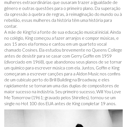
mulheres extraordinárias que ousaram trazer a igualdade de
gênero e outras questões para o primeiro plano. Da superação
da opressão à quebra de regras, à reimaginação do mundo ou à
rebelião, essas mulheres da história têm uma história para
contar.
A mãe de King foi a fonte de sua educação musical inicial. Ainda
no colégio, King começou a fazer arranjos e compor músicas, e
aos 15 anos ela formou e cantou em um quarteto vocal
chamado Cosines. Ela estudou brevemente no Queens College
antes de desistir para se casar com Gerry Goffin em 1959
(divorciado em 1968), que abandonou seus planos de se tornar
um químico para escrever música com ela. Juntos, Goffin e King
começaram a escrever canções para a Aldon Music nos confins
de um cubículo perto do Brill Building na Broadway, e eles
rapidamente se tornaram uma das duplas de compositores de
maior sucesso na indústria. Seu primeiro sucesso, Will You Love
Me Tomorrow (1961; gravado pelos Shirelles), tornou-se um
single no Hot 100 dos EUA antes de King completar 19 anos.