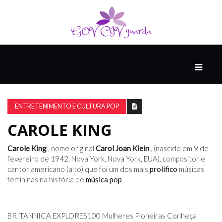
PRINCIPAL
PODCASTS
DO
ENTRETENIMENTO E CULTURA POP
THINK
AGAIN
CAROLE KING
Carole King
, nome original
Carol Joan Klein
, (nascido em 9 de
COMPANHEIRO
fevereiro de 1942, Nova York, Nova York, EUA), compositor e
cantor americano (alto) que foi um dos mais
prolífico
músicas
femininas na história de
música pop
.
COMEÇA
COM
UM
BRITANNICA EXPLORES
100 Mulheres Pioneiras Conheça
ESTRONDO