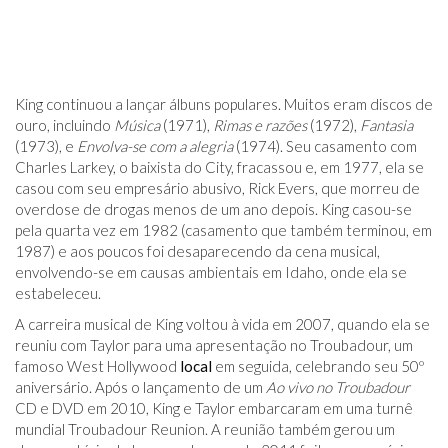
King continuou a lançar álbuns populares. Muitos eram discos de
ouro, incluindo
Música
(1971),
Rimas e razões
(1972),
Fantasia
(1973), e
Envolva-se com a alegria
(1974). Seu casamento com
Charles Larkey, o baixista do City, fracassou e, em 1977, ela se
casou com seu empresário abusivo, Rick Evers, que morreu de
overdose de drogas menos de um ano depois. King casou-se
pela quarta vez em 1982 (casamento que também terminou, em
1987) e aos poucos foi desaparecendo da cena musical,
envolvendo-se em causas ambientais em Idaho, onde ela se
estabeleceu.
A carreira musical de King voltou à vida em 2007, quando ela se
reuniu com Taylor para uma apresentação no Troubadour, um
famoso West Hollywood
local
em seguida, celebrando seu 50º
aniversário. Após o lançamento de um
Ao vivo no Troubadour
CD e DVD em 2010, King e Taylor embarcaram em uma turnê
mundial Troubadour Reunion. A reunião também gerou um