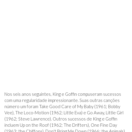
Nos seis anos seguintes, King e Goffin compuseram sucessos
com uma regularidade impressionante. Suas outras canções
número um foram Take Good Care of My Baby (1961; Bobby
Vee), The Loco-Motion (1962; Little Eva) e Go Away, Little Girl
(1962; Steve Lawrence). Outros sucessos de King e Goffin
incluem Up on the Roof (1962; The Drifters), One Fine Day
(1963; the Chiffons), Don't Bring Me Down (1966; the Animals)