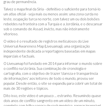
grau de permanência.
Talvez o mapa final da Síria - definitivo o suficiente para torná-lo
um atlas oficial - seja mais ou menos assim: uma zona curda no
leste, ocupação turca no norte, com talvez um ou dois bolsões
rebeldes na fronteira com a Turquia e a Jordânia, e o descansar
sob o comando de Assad, invicto, mas não inteiramente
vitorioso.
O vídeo é o resultado de registros meticulosos do Live
Universal Awareness Map (Liveuamap), uma organização
independente dedicada a reportagens baseadas em mapas
imparciais e factuais.
O Liveuamap foi fundado em 2014 para informar o mundo sobre
o conflito na Ucrânia. Sua combinação de cronologia e
cartografia, com o objetivo de trazer 'clareza e transparência
de informações' aos leitores de todo o mundo, provou ser
popular. Desde então, o site se expandiu para cobrir um total de
mais de 30 regiões e tópicos.
Dito isso, este vídeo é um pouco ... estranho. Resumindo quase
dois anos de conflito sangrento em um vídeo de um minuto,
completo com trilha sonora de rock genérico, parece insensível