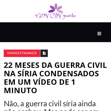
PRINCIPAL
PODCASTS
DO
MAPAS ESTRANHOS
THINK
AGAIN
22 MESES DA GUERRA CIVIL
NA SÍRIA CONDENSADOS ​​
COMPANHEIRO
EM UM VÍDEO DE 1
MINUTO
COMEÇA
COM
Não, a guerra civil síria ainda
UM
ESTRONDO