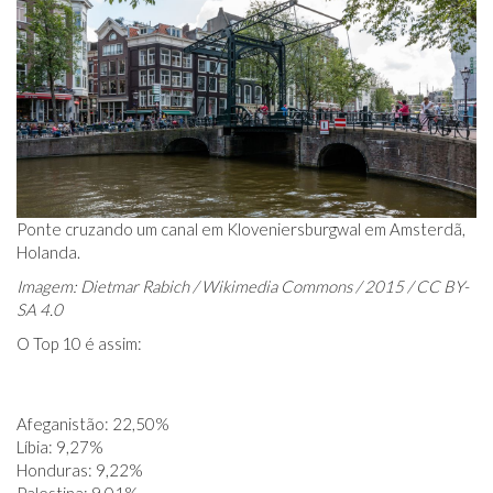
Ponte cruzando um canal em Kloveniersburgwal em Amsterdã,
Holanda.
Imagem: Dietmar Rabich / Wikimedia Commons / 2015 / CC BY-
SA 4.0
O Top 10 é assim:
Afeganistão: 22,50%
Líbia: 9,27%
Honduras: 9,22%