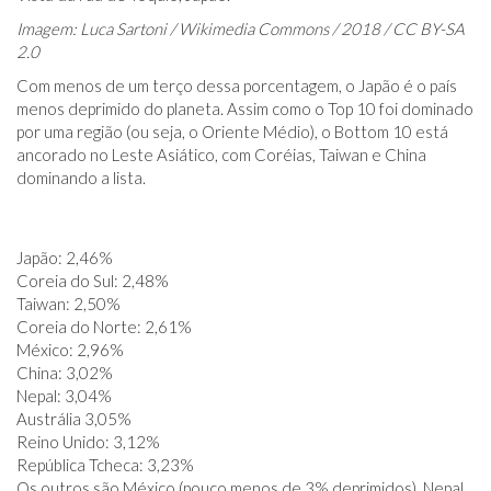
Imagem: Luca Sartoni / Wikimedia Commons / 2018 / CC BY-SA
2.0
Com menos de um terço dessa porcentagem, o Japão é o país
menos deprimido do planeta. Assim como o Top 10 foi dominado
por uma região (ou seja, o Oriente Médio), o Bottom 10 está
ancorado no Leste Asiático, com Coréias, Taiwan e China
dominando a lista.
Japão: 2,46%
Coreia do Sul: 2,48%
Taiwan: 2,50%
Coreia do Norte: 2,61%
México: 2,96%
China: 3,02%
Nepal: 3,04%
Austrália 3,05%
Reino Unido: 3,12%
República Tcheca: 3,23%
Os outros são México (pouco menos de 3% deprimidos), Nepal,