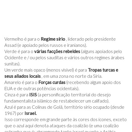
Vermelho é para o
Regime sírio
, liderado pelo presidente
Assad (e apoiado pelos russos e iranianos).
Verde é para o
várias facções rebeldes
(alguns apoiados pelo
Ocidente e / ou pelos sauditas e vários outros regimes árabes
sunitas).
Um verde mais opaco (menos visível) é para
Tropas turcas e
seus aliados locais
, em uma zona no norte da Síria.
Amarelo é para o
Forças curdas
(recebendo algum apoio dos
EUA e de outras potências ocidentais).
Cinza é para
ISIS
(a personificação territorial do desejo
fundamentalista islâmico de restabelecer um califado).
Azul é para as Colinas de Golã, território sírio ocupado (desde
1967) por
Israel.
Isso corresponde em grande parte às cores dos ícones, exceto
que o azul aqui denota ataques da coalizão (e uma coalizão
estranha que é: abrangendo tanto Israel quanto a Arábia