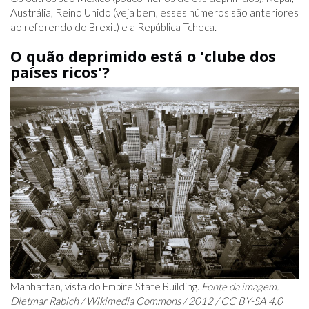
Austrália, Reino Unido (veja bem, esses números são anteriores
ao referendo do Brexit) e a República Tcheca.
O quão deprimido está o 'clube dos
países ricos'?
Manhattan, vista do Empire State Building.
Fonte da imagem:
Dietmar Rabich / Wikimedia Commons / 2012 / CC BY-SA 4.0