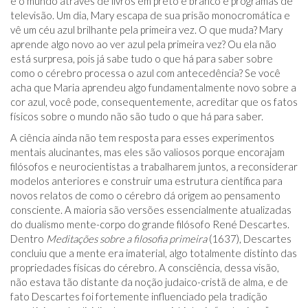
e o mundo através de livros em preto e branco e programas de
televisão. Um dia, Mary escapa de sua prisão monocromática e
vê um céu azul brilhante pela primeira vez. O que muda? Mary
aprende algo novo ao ver azul pela primeira vez? Ou ela não
está surpresa, pois já sabe tudo o que há para saber sobre
como o cérebro processa o azul com antecedência? Se você
acha que Maria aprendeu algo fundamentalmente novo sobre a
cor azul, você pode, consequentemente, acreditar que os fatos
físicos sobre o mundo não são tudo o que há para saber.
A ciência ainda não tem resposta para esses experimentos
mentais alucinantes, mas eles são valiosos porque encorajam
filósofos e neurocientistas a trabalharem juntos, a reconsiderar
modelos anteriores e construir uma estrutura científica para
novos relatos de como o cérebro dá origem ao pensamento
consciente. A maioria são versões essencialmente atualizadas
do dualismo mente-corpo do grande filósofo René Descartes.
Dentro
Meditações sobre a filosofia primeira
(1637), Descartes
concluiu que a mente era imaterial, algo totalmente distinto das
propriedades físicas do cérebro. A consciência, dessa visão,
não estava tão distante da noção judaico-cristã de alma, e de
fato Descartes foi fortemente influenciado pela tradição