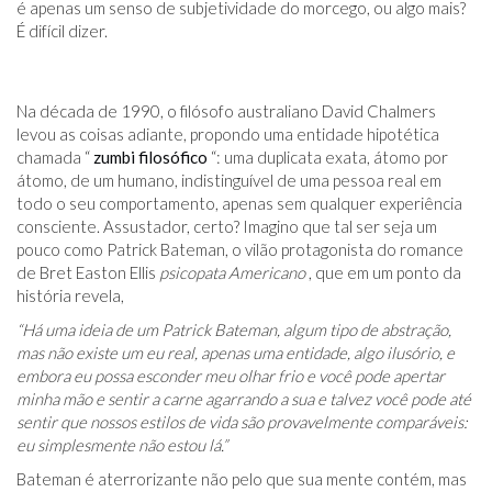
é apenas um senso de subjetividade do morcego, ou algo mais?
É difícil dizer.
Na década de 1990, o filósofo australiano David Chalmers
levou as coisas adiante, propondo uma entidade hipotética
chamada “
zumbi filosófico
“: uma duplicata exata, átomo por
átomo, de um humano, indistinguível de uma pessoa real em
todo o seu comportamento, apenas sem qualquer experiência
consciente. Assustador, certo? Imagino que tal ser seja um
pouco como Patrick Bateman, o vilão protagonista do romance
de Bret Easton Ellis
psicopata Americano
, que em um ponto da
história revela,
“Há uma ideia de um Patrick Bateman, algum tipo de abstração,
mas não existe um eu real, apenas uma entidade, algo ilusório, e
embora eu possa esconder meu olhar frio e você pode apertar
minha mão e sentir a carne agarrando a sua e talvez você pode até
sentir que nossos estilos de vida são provavelmente comparáveis:
eu simplesmente não estou lá.”
Bateman é aterrorizante não pelo que sua mente contém, mas