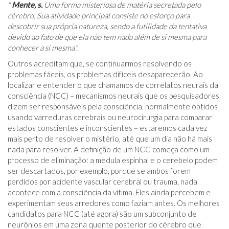
“
Mente, s.
Uma forma misteriosa de matéria secretada pelo
cérebro. Sua atividade principal consiste no esforço para
descobrir sua própria natureza, sendo a futilidade da tentativa
devido ao fato de que ela não tem nada além de si mesma para
conhecer a si mesma”.
Outros acreditam que, se continuarmos resolvendo os
problemas fáceis, os problemas difíceis desaparecerão. Ao
localizar e entender o que chamamos de correlatos neurais da
consciência (NCC) – mecanismos neurais que os pesquisadores
dizem ser responsáveis ​​​​pela consciência, normalmente obtidos
usando varreduras cerebrais ou neurocirurgia para comparar
estados conscientes e inconscientes – estaremos cada vez
mais perto de resolver o mistério, até que um dia não há mais
nada para resolver. A definição de um NCC começa como um
processo de eliminação: a medula espinhal e o cerebelo podem
ser descartados, por exemplo, porque se ambos forem
perdidos por acidente vascular cerebral ou trauma, nada
acontece com a consciência da vítima. Eles ainda percebem e
experimentam seus arredores como faziam antes. Os melhores
candidatos para NCC (até agora) são um subconjunto de
neurônios em uma zona quente posterior do cérebro que