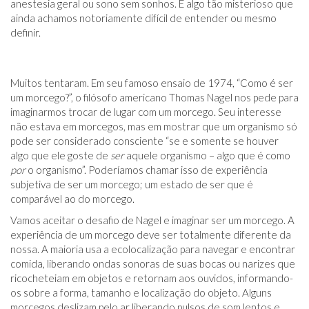
anestesia geral ou sono sem sonhos. E algo tão misterioso que
ainda achamos notoriamente difícil de entender ou mesmo
definir.
Muitos tentaram. Em seu famoso ensaio de 1974, “Como é ser
um morcego?”, o filósofo americano Thomas Nagel nos pede para
imaginarmos trocar de lugar com um morcego. Seu interesse
não estava em morcegos, mas em mostrar que um organismo só
pode ser considerado consciente “se e somente se houver
algo que ele goste de
ser
aquele organismo – algo que é como
por
o organismo”. Poderíamos chamar isso de experiência
subjetiva de ser um morcego; um estado de ser que é
comparável ao do morcego.
Vamos aceitar o desafio de Nagel e imaginar ser um morcego. A
experiência de um morcego deve ser totalmente diferente da
nossa. A maioria usa a ecolocalização para navegar e encontrar
comida, liberando ondas sonoras de suas bocas ou narizes que
ricocheteiam em objetos e retornam aos ouvidos, informando-
os sobre a forma, tamanho e localização do objeto. Alguns
morcegos deslizam pelo ar liberando pulsos de som lentos e