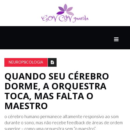
PRINCIPAL
PODCASTS
DO
NEUROPSICOLOGIA
THINK
AGAIN
QUANDO SEU CÉREBRO
DORME, A ORQUESTRA
COMPANHEIRO
TOCA, MAS FALTA O
MAESTRO
COMEÇA
o cérebro humano permanece altamente responsivo ao som
COM
durante o sono, mas não recebe feedback de áreas de ordem
UM
superior – como uma orquestra sem “o maestro”.
ESTRONDO