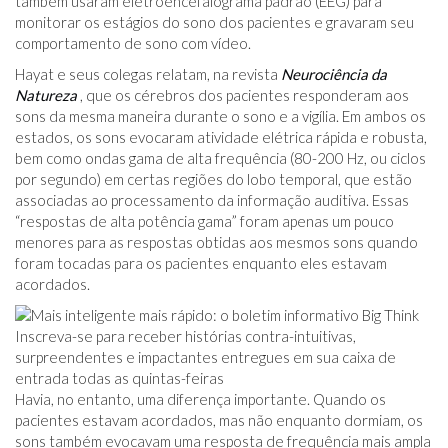
também usaram eletroencefalograma padrão (EEG) para
monitorar os estágios do sono dos pacientes e gravaram seu
comportamento de sono com vídeo.
Hayat e seus colegas relatam, na revista
Neurociência da
Natureza
, que os cérebros dos pacientes responderam aos
sons da mesma maneira durante o sono e a vigília. Em ambos os
estados, os sons evocaram atividade elétrica rápida e robusta,
bem como ondas gama de alta frequência (80-200 Hz, ou ciclos
por segundo) em certas regiões do lobo temporal, que estão
associadas ao processamento da informação auditiva. Essas
“respostas de alta potência gama” foram apenas um pouco
menores para as respostas obtidas aos mesmos sons quando
foram tocadas para os pacientes enquanto eles estavam
acordados.
Inscreva-se para receber histórias contra-intuitivas,
surpreendentes e impactantes entregues em sua caixa de
entrada todas as quintas-feiras
Havia, no entanto, uma diferença importante. Quando os
pacientes estavam acordados, mas não enquanto dormiam, os
sons também evocavam uma resposta de frequência mais ampla