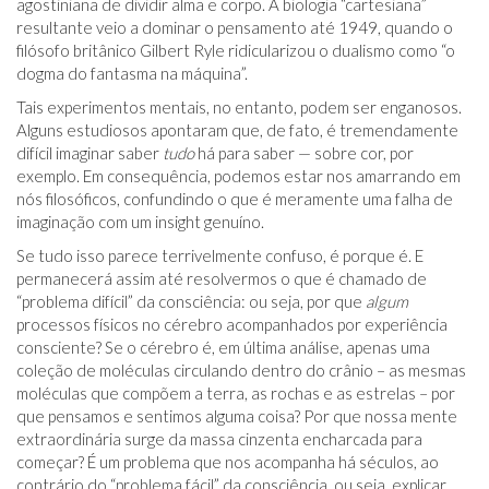
agostiniana de dividir alma e corpo. A biologia “cartesiana”
resultante veio a dominar o pensamento até 1949, quando o
filósofo britânico Gilbert Ryle ridicularizou o dualismo como “o
dogma do fantasma na máquina”.
Tais experimentos mentais, no entanto, podem ser enganosos.
Alguns estudiosos apontaram que, de fato, é tremendamente
difícil imaginar saber
tudo
há para saber — sobre cor, por
exemplo. Em consequência, podemos estar nos amarrando em
nós filosóficos, confundindo o que é meramente uma falha de
imaginação com um insight genuíno.
Se tudo isso parece terrivelmente confuso, é porque é. E
permanecerá assim até resolvermos o que é chamado de
“problema difícil” da consciência: ou seja, por que
algum
processos físicos no cérebro acompanhados por experiência
consciente? Se o cérebro é, em última análise, apenas uma
coleção de moléculas circulando dentro do crânio – as mesmas
moléculas que compõem a terra, as rochas e as estrelas – por
que pensamos e sentimos alguma coisa? Por que nossa mente
extraordinária surge da massa cinzenta encharcada para
começar? É um problema que nos acompanha há séculos, ao
contrário do “problema fácil” da consciência, ou seja, explicar