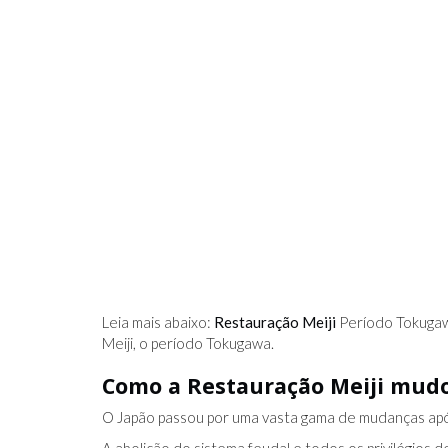
IDO NO FACEBOOK
O TRUQUE ANTICÂNCER DOS
CATIVAS - PARA
ELEFANTES É DESCOBERTO
Leia mais abaixo:
Restauração Meiji
Período Tokugaw
Meiji, o período Tokugawa.
Como a Restauração Meiji mudo
O Japão passou por uma vasta gama de mudanças após