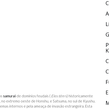
C
A
L
G
P
K
C
C
F
E
ns
samurai
de domínios feudais (
Eles têm
s) historicamente
 no extremo oeste de Honshu, e Satsuma, no sul de Kyushu.
M
mas internos e pela ameaça de invasão estrangeira. Esta