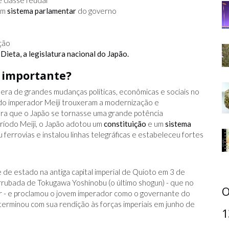
e classe feudal
um
sistema parlamentar
do governo
ção
Dieta, a legislatura nacional do Japão.
i importante?
 era de grandes mudanças políticas, econômicas e sociais no
do imperador Meiji trouxeram a modernização e
ara que o Japão se tornasse uma grande potência
eríodo Meiji, o Japão adotou um
constituição
e um
sistema
iu ferrovias e instalou linhas telegráficas e estabeleceu fortes
 de estado na antiga capital imperial de Quioto em 3 de
rubada de Tokugawa Yoshinobu (o último shogun) - que no
O
r - e proclamou o jovem imperador como o governante do
terminou com sua rendição às forças imperiais em junho de
1