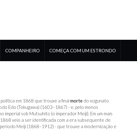
COMPANHEIRO
COMEÇA COM UM ESTRONDO
 política em 1868 que trouxe a final
morte
do xogunato
ríodo Edo (Tokugawa) (1603–1867) - e, pelo menos
o imperial sob Mutsuhito (o imperador Meiji). Em um mais
 1868 veio a ser identificada com a era subsequente de
o período Meiji (1868–1912) - que trouxe a modernização e