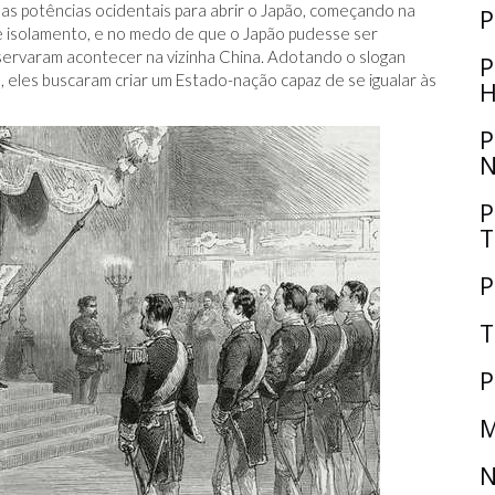
as potências ocidentais para abrir o Japão, começando na
P
e isolamento, e no medo de que o Japão pudesse ser
servaram acontecer na vizinha China. Adotando o slogan
P
), eles buscaram criar um Estado-nação capaz de se igualar às
H
P
N
P
T
P
T
P
M
N