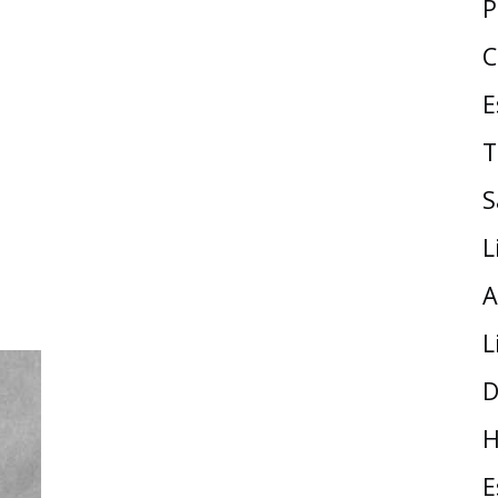
P
C
E
T
S
L
A
L
D
H
E