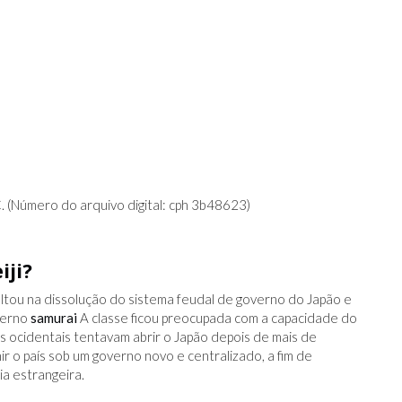
C. (Número do arquivo digital: cph 3b48623)
iji?
ltou na dissolução do sistema feudal de governo do Japão e
verno
samurai
A classe ficou preocupada com a capacidade do
s ocidentais tentavam abrir o Japão depois de mais de
ir o país sob um governo novo e centralizado, a fim de
ia estrangeira.