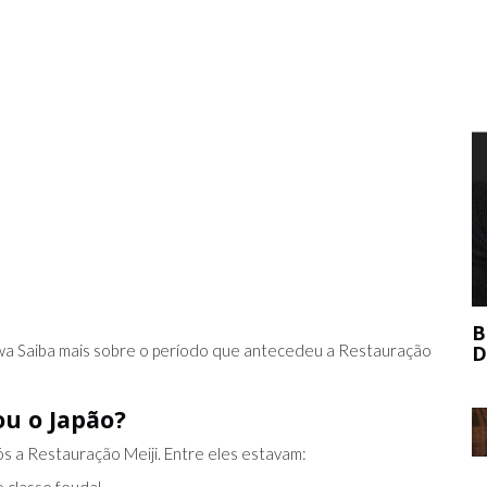
T
BERNIE MADOFF AJUDOU O MERCADO
a Saiba mais sobre o período que antecedeu a Restauração
DE ARTE?
u o Japão?
 a Restauração Meiji. Entre eles estavam: