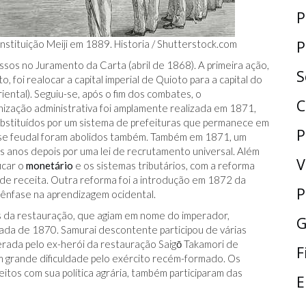
P
P
stituição Meiji em 1889. Historia /
Shutterstock.com
sos no Juramento da Carta (abril de 1868). A primeira ação,
S
foi realocar a capital imperial de Quioto para a capital do
ental). Seguiu-se, após o fim dos combates, o
C
ização administrativa foi amplamente realizada em 1871,
ubstituídos por um sistema de prefeituras que permanece em
P
classe feudal foram abolidos também. Também em 1871, um
ois anos depois por uma lei de recrutamento universal. Além
V
icar o
monetário
e os sistemas tributários, com a reforma
e de receita. Outra reforma foi a introdução em 1872 da
P
u ênfase na aprendizagem ocidental.
es da restauração, que agiam em nome do imperador,
G
da de 1870. Samurai descontente participou de várias
erada pelo ex-herói da restauração Saigō Takamori de
F
m grande dificuldade pelo exército recém-formado. Os
itos com sua política agrária, também participaram das
E