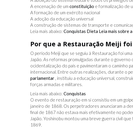
A abolição do sistema feudal e todos os privilégios d
A encenação de um
constituição
e formalização de 
A formação de um exército nacional
A adoção da educação universal
A construção de sistemas de transporte e comunica
Leia mais abaixo:
Conquistas
Dieta Leia mais sobre a 
Por que a Restauração Meiji fo
O período Meiji que se seguiu à Restauração foi uma
Japão. As reformas promulgadas durante o governo 
ocidentalização do país e pavimentaram o caminho p
internacional. Entre outras realizações, durante o p
parlamentar
, instituiu a educação universal, constru
forças armadas e militares.
Leia mais abaixo:
Conquistas
O evento de restauração em si consistiu em um golpe
janeiro de 1868. Os perpetradores anunciaram a der
final de 1867 não estava mais efetivamente no pode
Japão. Yoshinobu montou uma breve guerra civil que 
1869.