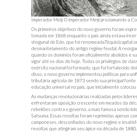
Imperador Meiji O imperador Meiji proclamando a Con
Os primeiros objetivos do novo governo foram expres
tomada em 1868 enquanto o país ainda estava incerto, 
shogunal de Edo, que foi renomeadaTóquio(capital ori
desmantelamento do antigo regime feudal. A reorgan
quando os domínios foram oficialmente abolidos e s
vigor até os dias de hoje. Todos os privilégios de 
exército nacional foi formado, que foi fortalecido d
disso, o novo governo implementou políticas para unif
tributária agrícola de 1873 sendo sua principal font
educação universal no país, que inicialmente coloco
As mudanças revolucionárias realizadas pelos líder
enfrentaram oposição crescente em meados da déca
rebeliões contra o governo, a mais famosa sendo lid
Satsuma. Essas revoltas foram reprimidas apenas co
camponeses, desconfiados do novo regime e insatisfe
revoltas que atingiram seu ápice na década de 1880.