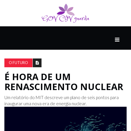
PRINCIPAL
PODCASTS
DO
O FUTURO
THINK
AGAIN
É HORA DE UM
RENASCIMENTO NUCLEAR
COMPANHEIRO
Um relatório do MIT descreve um plano de seis pontos para
inaugurar uma nova era de energia nuclear.
COMEÇA
COM
UM
ESTRONDO