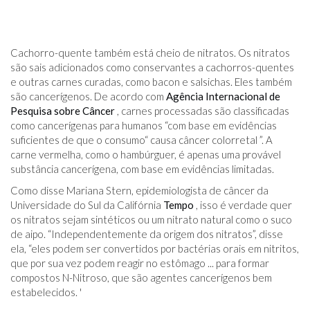
Cachorro-quente também está cheio de nitratos. Os nitratos
são sais adicionados como conservantes a cachorros-quentes
e outras carnes curadas, como bacon e salsichas. Eles também
são cancerígenos. De acordo com
Agência Internacional de
Pesquisa sobre Câncer
, carnes processadas são classificadas
como cancerígenas para humanos “com base em evidências
suficientes de que o consumo“ causa câncer colorretal ”. A
carne vermelha, como o hambúrguer, é apenas uma provável
substância cancerígena, com base em evidências limitadas.
Como disse Mariana Stern, epidemiologista de câncer da
Universidade do Sul da Califórnia
Tempo
, isso é verdade quer
os nitratos sejam sintéticos ou um nitrato natural como o suco
de aipo. “Independentemente da origem dos nitratos”, disse
ela, “eles podem ser convertidos por bactérias orais em nitritos,
que por sua vez podem reagir no estômago ... para formar
compostos N-Nitroso, que são agentes cancerígenos bem
estabelecidos. '