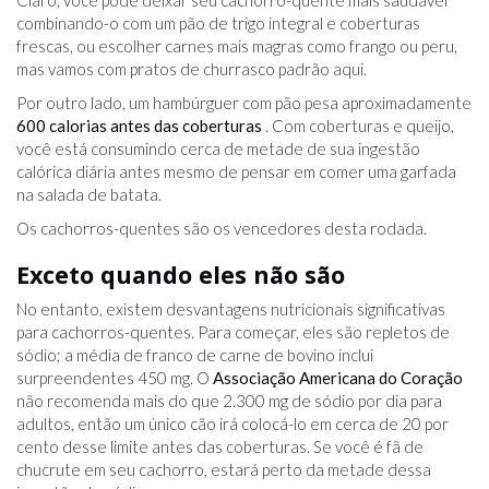
Claro, você pode deixar seu cachorro-quente mais saudável
combinando-o com um pão de trigo integral e coberturas
frescas, ou escolher carnes mais magras como frango ou peru,
mas vamos com pratos de churrasco padrão aqui.
Por outro lado, um hambúrguer com pão pesa aproximadamente
600 calorias antes das coberturas
. Com coberturas e queijo,
você está consumindo cerca de metade de sua ingestão
calórica diária antes mesmo de pensar em comer uma garfada
na salada de batata.
Os cachorros-quentes são os vencedores desta rodada.
Exceto quando eles não são
No entanto, existem desvantagens nutricionais significativas
para cachorros-quentes. Para começar, eles são repletos de
sódio; a média de franco de carne de bovino inclui
surpreendentes 450 mg. O
Associação Americana do Coração
não recomenda mais do que 2.300 mg de sódio por dia para
adultos, então um único cão irá colocá-lo em cerca de 20 por
cento desse limite antes das coberturas. Se você é fã de
chucrute em seu cachorro, estará perto da metade dessa