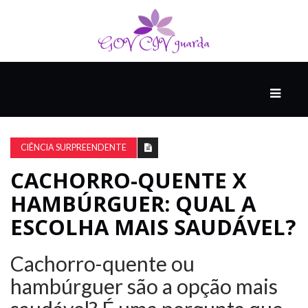
PRINCIPAL
PODCASTS
DO
CIÊNCIA SURPREENDENTE
THINK
AGAIN
CACHORRO-QUENTE X
HAMBÚRGUER: QUAL A
COMPANHEIRO
ESCOLHA MAIS SAUDÁVEL?
Cachorro-quente ou
COMEÇA
COM
hambúrguer são a opção mais
UM
ESTRONDO