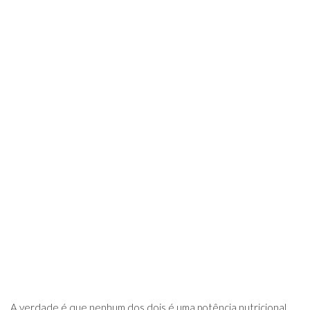
A verdade é que nenhum dos dois é uma potência nutricional