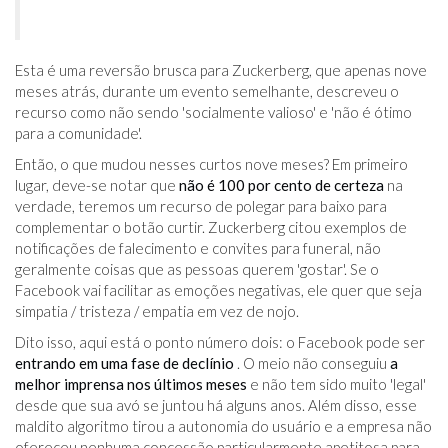
Esta é uma reversão brusca para Zuckerberg, que apenas nove
meses atrás, durante um evento semelhante, descreveu o
recurso como não sendo 'socialmente valioso' e 'não é ótimo
para a comunidade'.
Então, o que mudou nesses curtos nove meses? Em primeiro
lugar, deve-se notar que
não é 100 por cento de certeza
na
verdade, teremos um recurso de polegar para baixo para
complementar o botão curtir. Zuckerberg citou exemplos de
notificações de falecimento e convites para funeral, não
geralmente coisas que as pessoas querem 'gostar'. Se o
Facebook vai facilitar as emoções negativas, ele quer que seja
simpatia / tristeza / empatia em vez de nojo.
Dito isso, aqui está o ponto número dois: o Facebook pode ser
entrando em uma fase de declínio
. O meio não conseguiu
a
melhor imprensa nos últimos meses
e não tem sido muito 'legal'
desde que sua avó se juntou há alguns anos. Além disso, esse
maldito algoritmo tirou a autonomia do usuário e a empresa não
ofereceu nenhuma concessão particularmente apetitosa para