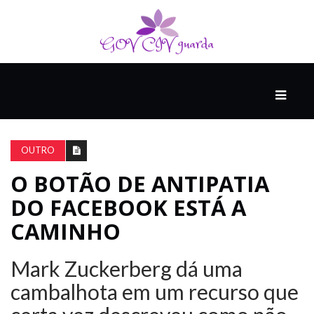
PRINCIPAL
PODCASTS
DO
OUTRO
THINK
AGAIN
O BOTÃO DE ANTIPATIA
DO FACEBOOK ESTÁ A
COMPANHEIRO
CAMINHO
Mark Zuckerberg dá uma
COMEÇA
COM
cambalhota em um recurso que
UM
ESTRONDO