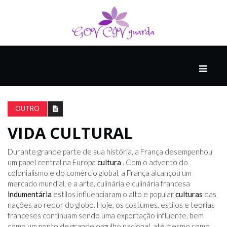
PRINCIPAL
PODCASTS
DO
OUTRO
THINK
AGAIN
VIDA CULTURAL
Durante grande parte de sua história, a França desempenhou
COMPANHEIRO
um papel central na Europa
cultura
. Com o advento do
colonialismo e do comércio global, a França alcançou um
mercado mundial, e a arte, culinária e culinária francesa
indumentária
estilos influenciaram o alto e popular
culturas
das
COMEÇA
nações ao redor do globo. Hoje, os costumes, estilos e teorias
COM
franceses continuam sendo uma exportação influente, bem
UM
como um ponto de grande orgulho nacional, até mesmo como
ESTRONDO