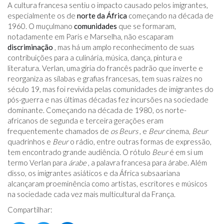
A cultura francesa sentiu o impacto causado pelos imigrantes,
especialmente os de
norte da África
começando na década de
1960. O muçulmano
comunidades
que se formaram,
notadamente em Paris e Marselha, não escaparam
discriminação
, mas há um amplo reconhecimento de suas
contribuições para a culinária, música, dança, pintura e
literatura. Verlan, uma gíria do francês padrão que inverte e
reorganiza as sílabas e grafias francesas, tem suas raízes no
século 19, mas foi revivida pelas comunidades de imigrantes do
pós-guerra e nas últimas décadas fez incursões na sociedade
dominante. Começando na década de 1980, os norte-
africanos de segunda e terceira gerações eram
frequentemente chamados de
os Beurs
, e
Beur
cinema,
Beur
quadrinhos e
Beur
o rádio, entre outras formas de expressão,
tem encontrado grande audiência. O rótulo
Beur
é em si um
termo Verlan para
árabe
, a palavra francesa para árabe. Além
disso, os imigrantes asiáticos e da África subsaariana
alcançaram proeminência como artistas, escritores e músicos
na sociedade cada vez mais multicultural da França.
Compartilhar: