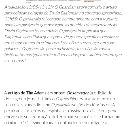
Atualização 13/05/13 12h: O Guardian agora corrigiu o artigo
para colocar a citação de David Eagleman no contexto apropriado.
13h55: O parágrafo foi cortado completamente com a seguinte
nota 'Um parágrafo que deturpou as opiniões do neurocientista
David Eagleman foi removido. O parágrafo implicava que
Eagleman acreditava que a posse de genes específicos resultava
em comportamento criminoso. Essa não é sua crença, em suas
palavras, 'Os genes são parte da história, mas não são toda a
história. Somos igualmente influenciados pelos ambientes em que
crescemos '.
A
artigo de Tim Adams em ontem
Observador
(a edição de
domingo do jornal britânico
O guardião
) está atualmente no
topo da lista mais lida em
O guardião
seção de ciências da. A
peça causa arrepios na espinha, e a assinatura diz: 'Seus genes,
em vez de sua educação, determinam se você vai se tornar um
criminoso?' O segmento mais contundente do artigo é a