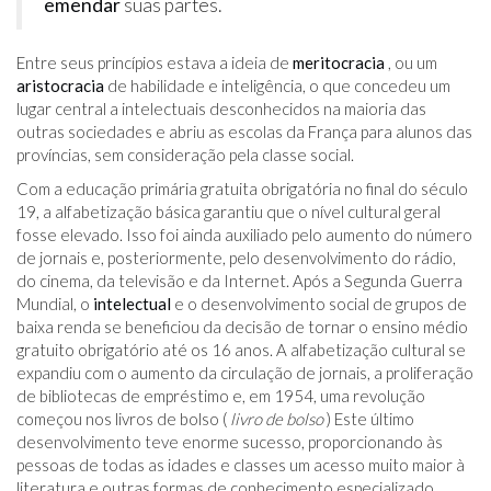
emendar
suas partes.
Entre seus princípios estava a ideia de
meritocracia
, ou um
aristocracia
de habilidade e inteligência, o que concedeu um
lugar central a intelectuais desconhecidos na maioria das
outras sociedades e abriu as escolas da França para alunos das
províncias, sem consideração pela classe social.
Com a educação primária gratuita obrigatória no final do século
19, a alfabetização básica garantiu que o nível cultural geral
fosse elevado. Isso foi ainda auxiliado pelo aumento do número
de jornais e, posteriormente, pelo desenvolvimento do rádio,
do cinema, da televisão e da Internet. Após a Segunda Guerra
Mundial, o
intelectual
e o desenvolvimento social de grupos de
baixa renda se beneficiou da decisão de tornar o ensino médio
gratuito obrigatório até os 16 anos. A alfabetização cultural se
expandiu com o aumento da circulação de jornais, a proliferação
de bibliotecas de empréstimo e, em 1954, uma revolução
começou nos livros de bolso (
livro de bolso
) Este último
desenvolvimento teve enorme sucesso, proporcionando às
pessoas de todas as idades e classes um acesso muito maior à
literatura e outras formas de conhecimento especializado.