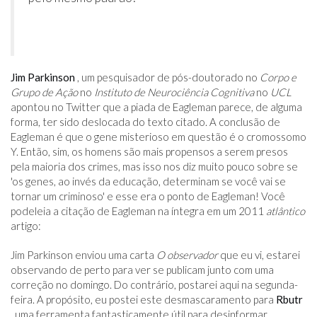
Jim Parkinson
, um pesquisador de pós-doutorado no
Corpo e
Grupo de Ação
no
Instituto de Neurociência Cognitiva
no
UCL
apontou no Twitter que a piada de Eagleman parece, de alguma
forma, ter sido deslocada do texto citado. A conclusão de
Eagleman é que o gene misterioso em questão é o cromossomo
Y. Então, sim, os homens são mais propensos a serem presos
pela maioria dos crimes, mas isso nos diz muito pouco sobre se
'os genes, ao invés da educação, determinam se você vai se
tornar um criminoso' e esse era o ponto de Eagleman! Você
podeleia a citação de Eagleman na íntegra em um 2011
atlântico
artigo:
Jim Parkinson enviou uma carta
O observador
que eu vi, estarei
observando de perto para ver se publicam junto com uma
correção no domingo. Do contrário, postarei aqui na segunda-
feira. A propósito, eu postei este desmascaramento para
Rbutr
, uma ferramenta fantasticamente útil para desinformar