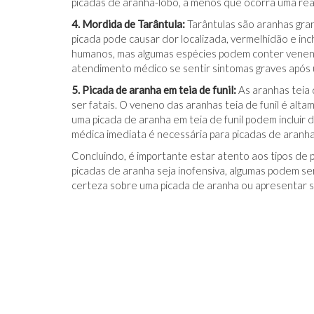
picadas de aranha-lobo, a menos que ocorra uma rea
4. Mordida de Tarântula:
Tarântulas são aranhas gra
picada pode causar dor localizada, vermelhidão e inc
humanos, mas algumas espécies podem conter veneno
atendimento médico se sentir sintomas graves após 
5. Picada de aranha em teia de funil:
As aranhas teia 
ser fatais. O veneno das aranhas teia de funil é alt
uma picada de aranha em teia de funil podem incluir d
médica imediata é necessária para picadas de aranha 
Concluindo, é importante estar atento aos tipos de 
picadas de aranha seja inofensiva, algumas podem se
certeza sobre uma picada de aranha ou apresentar s