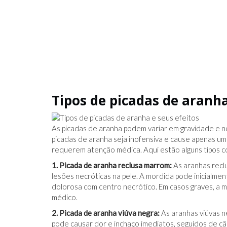
IDO NO FACEBOOK
O TRUQUE ANTICÂNCER DOS
CATIVAS - PARA
ELEFANTES É DESCOBERTO
Tipos de picadas de aranha
As picadas de aranha podem variar em gravidade e n
picadas de aranha seja inofensiva e cause apenas um
requerem atenção médica. Aqui estão alguns tipos c
1. Picada de aranha reclusa marrom:
As aranhas recl
lesões necróticas na pele. A mordida pode inicialme
dolorosa com centro necrótico. Em casos graves, a 
médico.
2. Picada de aranha viúva negra:
As aranhas viúvas n
pode causar dor e inchaço imediatos, seguidos de c