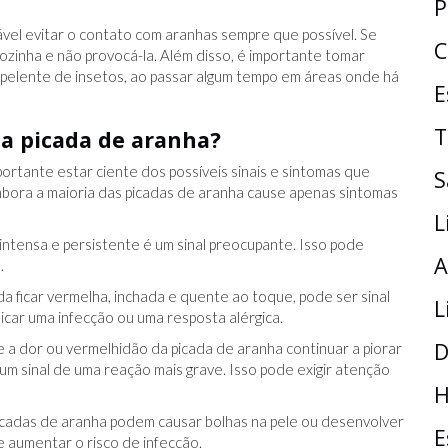
P
vel evitar o contato com aranhas sempre que possível. Se
C
ozinha e não provocá-la. Além disso, é importante tomar
pelente de insetos, ao passar algum tempo em áreas onde há
E
T
ma picada de aranha?
portante estar ciente dos possíveis sinais e sintomas que
S
mbora a maioria das picadas de aranha cause apenas sintomas
L
ntensa e persistente é um sinal preocupante. Isso pode
A
.
a ficar vermelha, inchada e quente ao toque, pode ser sinal
L
car uma infecção ou uma resposta alérgica.
D
 a dor ou vermelhidão da picada de aranha continuar a piorar
um sinal de uma reação mais grave. Isso pode exigir atenção
H
cadas de aranha podem causar bolhas na pele ou desenvolver
E
e aumentar o risco de infecção.