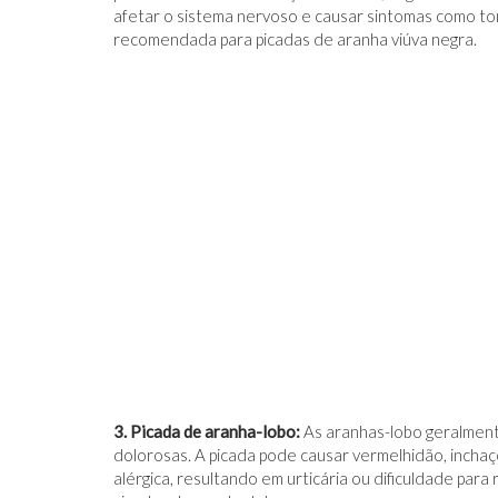
afetar o sistema nervoso e causar sintomas como ton
recomendada para picadas de aranha viúva negra.
3. Picada de aranha-lobo:
As aranhas-lobo geralment
dolorosas. A picada pode causar vermelhidão, inchaç
alérgica, resultando em urticária ou dificuldade par