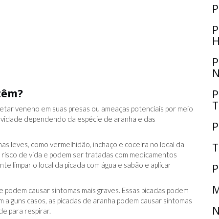
P
P
H
P
N
 têm?
P
T
jetar veneno em suas presas ou ameaças potenciais por meio
ravidade dependendo da espécie de aranha e das
P
s leves, como vermelhidão, inchaço e coceira no local da
T
 risco de vida e podem ser tratadas com medicamentos
te limpar o local da picada com água e sabão e aplicar
P
M
e podem causar sintomas mais graves. Essas picadas podem
 Em alguns casos, as picadas de aranha podem causar sintomas
N
e para respirar.