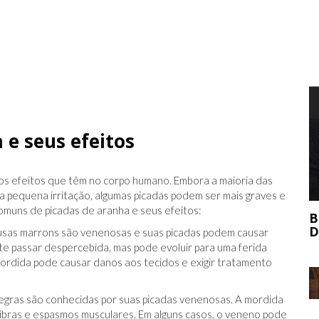
T
 e seus efeitos
os efeitos que têm no corpo humano. Embora a maioria das
a pequena irritação, algumas picadas podem ser mais graves e
omuns de picadas de aranha e seus efeitos:
BERNIE MADOFF AJUDOU O MERCADO
DE ARTE?
usas marrons são venenosas e suas picadas podem causar
nte passar despercebida, mas pode evoluir para uma ferida
mordida pode causar danos aos tecidos e exigir tratamento
egras são conhecidas por suas picadas venenosas. A mordida
ãibras e espasmos musculares. Em alguns casos, o veneno pode