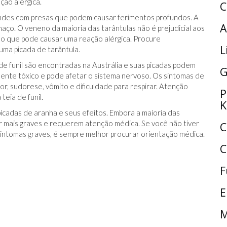
ção alérgica.
C
ndes com presas que podem causar ferimentos profundos. A
A
haço. O veneno da maioria das tarântulas não é prejudicial aos
 que pode causar uma reação alérgica. Procure
L
uma picada de tarântula.
de funil são encontradas na Austrália e suas picadas podem
G
amente tóxico e pode afetar o sistema nervoso. Os sintomas de
or, sudorese, vômito e dificuldade para respirar. Atenção
P
teia de funil.
K
picadas de aranha e seus efeitos. Embora a maioria das
r mais graves e requerem atenção médica. Se você não tiver
C
intomas graves, é sempre melhor procurar orientação médica.
C
F
E
M