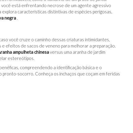
 você está enfrentando necrose de um agente agressivo
 explora características distintivas de espécies perigosas,
va negra
.
so você cruze o caminho dessas criaturas intimidantes,
s e efeitos de sacos de veneno para melhorar a preparação.
ranha ampulheta chinesa
versus uma aranha de jardim
lar estereótipos.
benéficas, compreendendo a identificação básica e o
 ao pronto-socorro. Conheça os inchaços que coçam em feridas