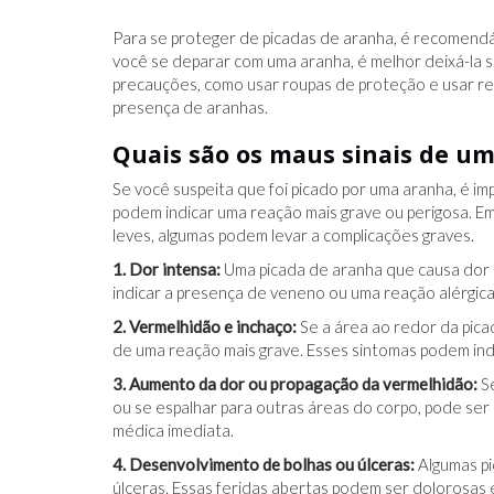
Para se proteger de picadas de aranha, é recomendá
você se deparar com uma aranha, é melhor deixá-la s
precauções, como usar roupas de proteção e usar re
presença de aranhas.
Quais são os maus sinais de u
Se você suspeita que foi picado por uma aranha, é im
podem indicar uma reação mais grave ou perigosa. E
leves, algumas podem levar a complicações graves.
1. Dor intensa:
Uma picada de aranha que causa dor i
indicar a presença de veneno ou uma reação alérgica
2. Vermelhidão e inchaço:
Se a área ao redor da picad
de uma reação mais grave. Esses sintomas podem indi
3. Aumento da dor ou propagação da vermelhidão:
Se
ou se espalhar para outras áreas do corpo, pode ser 
médica imediata.
4. Desenvolvimento de bolhas ou úlceras:
Algumas pi
úlceras. Essas feridas abertas podem ser dolorosas 