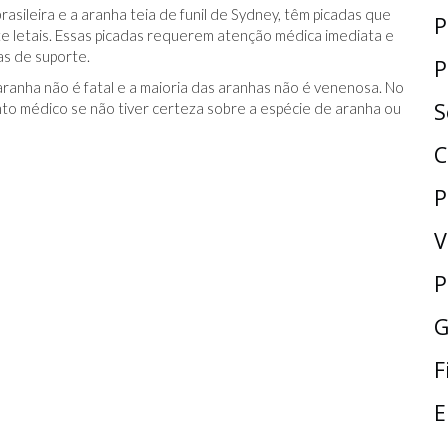
sileira e a aranha teia de funil de Sydney, têm picadas que
P
 letais. Essas picadas requerem atenção médica imediata e
s de suporte.
P
aranha não é fatal e a maioria das aranhas não é venenosa. No
S
to médico se não tiver certeza sobre a espécie de aranha ou
C
P
V
P
G
F
E