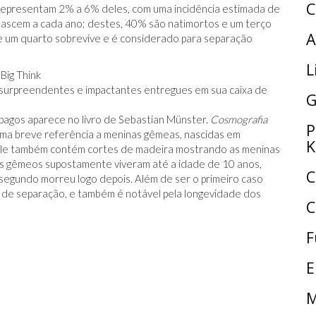
C
- representam 2% a 6% deles, com uma incidência estimada de
nascem a cada ano; destes, 40% são natimortos e um terço
A
e um quarto sobrevive e é considerado para separação
L
s, surpreendentes e impactantes entregues em sua caixa de
G
pagos aparece no livro de Sebastian Münster.
Cosmografia
P
i uma breve referência a meninas gêmeas, nascidas em
K
 Ele também contém cortes de madeira mostrando as meninas
es gêmeos supostamente viveram até a idade de 10 anos,
C
segundo morreu logo depois. Além de ser o primeiro caso
o de separação, e também é notável pela longevidade dos
C
F
E
M