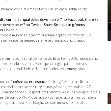
 biomédicos e dilemas éticos. Em um caso, sabia-se de
lta em morte, qual deles deve morrer? no Facebook
Share Se
es deve morrer? no Twitter
Share Se separar gêmeos
no LinkedIn
de todo o mundo relataram que uma equipe de mais de 100
TEORIA DA CONSPIRAÇÃO
E
a para separar gêmeos siameses fundidos no crânio.
eram na zona rural do norte do Brasil em 2018, fundidos no
eos cerebrais vitais. A equipe cirúrgica passou meses
elos de realidade virtual baseados em tomografias e
ERCADO
mou de “
coisas da era espacial
”, cirurgiões do Instituto
ro, realizaram sete cirurgias nas gêmeas, em mais de 27
 Ormond Street Hospital, em Londres. As duas equipes, a mais
es de ouvido VR. A operação - considerada a mais complexa
começaram uma reabilitação de seis meses no hospital.