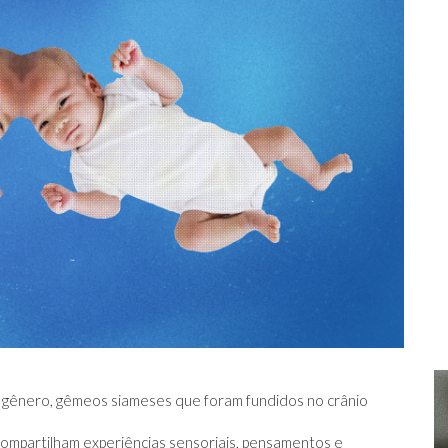
do gênero, gêmeos siameses que foram fundidos no crânio
mpartilham experiências sensoriais, pensamentos e