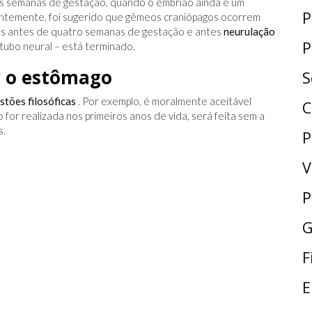
as semanas de gestação, quando o embrião ainda é um
P
entemente, foi sugerido que gêmeos craniópagos ocorrem
os antes de quatro semanas de gestação e antes
neurulação
P
 tubo neural – está terminado.
r o estômago
S
stões filosóficas
. Por exemplo, é moralmente aceitável
C
o for realizada nos primeiros anos de vida, será feita sem a
s.
P
V
P
G
F
E