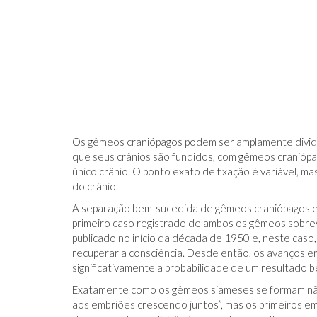
Os gêmeos craniópagos podem ser amplamente dividid
que seus crânios são fundidos, com gêmeos cranióp
único crânio. O ponto exato de fixação é variável, m
do crânio.
A separação bem-sucedida de gêmeos craniópagos e
primeiro caso registrado de ambos os gêmeos sobrev
publicado no início da década de 1950 e, neste ca
recuperar a consciência. Desde então, os avanços e
significativamente a probabilidade de um resultado 
Exatamente como os gêmeos siameses se formam não é
aos embriões crescendo juntos”, mas os primeiros em