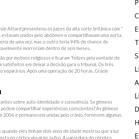
P
C
E
sie Attard presenteou os juízes da alta corte britânica com “
s estavam unidos pelo abdômen e compartilhavam uma aorta.
T
eria de uma vez, mas o outro teria 94% de chance de
vavelmente morreriam dentro de seis meses.
S
 por motivos religiosos e ficaram “felizes pela vontade de
satisfeitos em deixar a decisão para o tribunal. Os três
L
ito separá-los. Após uma operação de 20 horas, Gracie
A
a
L
ntes sobre auto-identidade e consciência. Se gêmeos
D
m podem compartilhar experiências conscientes? As gêmeas
m 2006 e permanecem unidas pelo crânio, fornecem algumas
H
 quando eles tinham dois anos de idade mostrou que a luz
E
osta no córtex visual no outro. A varredura do cérebro