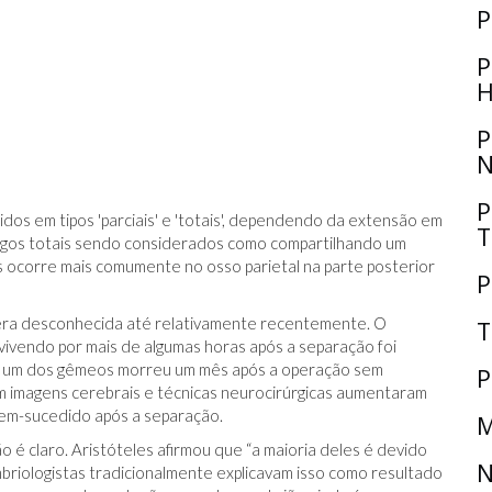
P
P
H
P
N
P
os em tipos 'parciais' e 'totais', dependendo da extensão em
T
agos totais sendo considerados como compartilhando um
as ocorre mais comumente no osso parietal na parte posterior
P
ra desconhecida até relativamente recentemente. O
T
ivendo por mais de algumas horas após a separação foi
so, um dos gêmeos morreu um mês após a operação sem
P
m imagens cerebrais e técnicas neurocirúrgicas aumentaram
bem-sucedido após a separação.
M
 claro. Aristóteles afirmou que “a maioria deles é devido
N
briologistas tradicionalmente explicavam isso como resultado