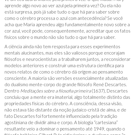
aprende algo novo ao ver azul pela primeira vez? Ou ela não
está surpresa, pois já sabe tudo o que há para saber sobre
como o cérebro processa o azul com antecedência? Se você
acha que Maria aprendeu algo fundamentalmente novo sobre a
cor azul, você pode, consequentemente, acreditar que os fatos
físicos sobre o mundo não são tudo o que há para saber.
A ciência ainda não tem resposta para esses experimentos
mentais alucinantes, mas eles são valiosos porque encorajam
filósofos e neurocientistas a trabalharem juntos, a reconsiderar
modelos anteriores e construir uma estrutura científica para
novos relatos de como o cérebro dá origem ao pensamento
consciente. A maioria são versões essencialmente atualizadas
do dualismo mente-corpo do grande filósofo René Descartes.
Dentro
Meditações sobre a filosofia primeira
(1637), Descartes
concluiu que a mente era imaterial, algo totalmente distinto das
propriedades físicas do cérebro. A consciência, dessa visão,
não estava tão distante da noção judaico-cristã de alma, e de
fato Descartes foi fortemente influenciado pela tradição
agostiniana de dividir alma e corpo. A biologia “cartesiana”
resultante veio a dominar o pensamento até 1949, quando o
filósofo britânico Gilbert Ryle ridicularizou o dualismo como “o