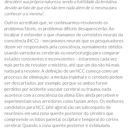
descobrir sua própria natureza, sendo a futilidade da tentativa
devido ao fato de que ela não tem nada além de si mesma para
conhecer a si mesma”.
Outros acreditam que, se continuarmos resolvendo os
problemas fáceis, os problemas difíceis desaparecerão. Ao
localizar e entender o que chamamos de correlatos neurais da
consciência (NCC) – mecanismos neurais que os pesquisadores
dizem ser responsáveis ​​​​pela consciência, normalmente obtidos
usando varreduras cerebrais ou neurocirurgia para comparar
estados conscientes e inconscientes – estaremos cada vez
mais perto de resolver o mistério, até que um dia não há mais
nada para resolver. A definição de um NCC começa como um
processo de eliminação: a medula espinhal e o cerebelo podem
ser descartados, por exemplo, porque se ambos forem
perdidos por acidente vascular cerebral ou trauma, nada
acontece com a consciência da vítima. Eles ainda percebem e
experimentam seus arredores como faziam antes. Os melhores
candidatos para NCC (até agora) são um subconjunto de
neurônios em uma zona quente posterior do cérebro que
compreende os lobos parietal, occipital e temporal do córtex
cerebral. Quando a zona quente posterior é estimulada