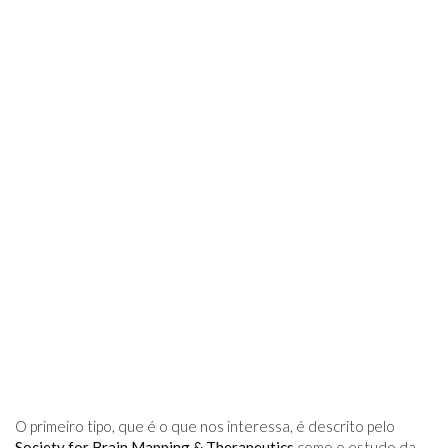
O primeiro tipo, que é o que nos interessa, é descrito pelo
Society for Brain Mapping & Therapeutics
como o estudo da