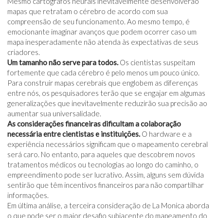
Mesmo cartógrafos neurais inevitavelmente desenvolverão
mapas que retratam o cérebro de acordo com sua
compreensão de seu funcionamento. Ao mesmo tempo, é
emocionante imaginar avanços que podem ocorrer caso um
mapa inesperadamente não atenda às expectativas de seus
criadores.
Um tamanho não serve para todos.
Os cientistas suspeitam
fortemente que cada cérebro é pelo menos um pouco único.
Para construir mapas cerebrais que englobem as diferenças
entre nós, os pesquisadores terão que se engajar em algumas
generalizações que inevitavelmente reduzirão sua precisão ao
aumentar sua universalidade.
As considerações financeiras dificultam a colaboração
necessária entre cientistas e instituições.
O hardware e a
experiência necessários significam que o mapeamento cerebral
será caro. No entanto, para aqueles que descobrem novos
tratamentos médicos ou tecnologias ao longo do caminho, o
empreendimento pode ser lucrativo. Assim, alguns sem dúvida
sentirão que têm incentivos financeiros para não compartilhar
informações.
Em última análise, a terceira consideração de La Monica aborda
o que pode ser o maior desafio subjacente do mapeamento do