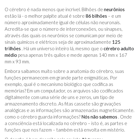
O cérebro é nada menos que incrível. Bilhões de
neurônios
estão lá - o melhor palpite atual é sobre
86 bilhões
– e um
número aproximadamente igual de células não neuronais.
Acredita-se que o número de interconexões, ou sinapses,
através das quais os neurônios se comunicam por meio de
sinais químicos e elétricos seja de aproximadamente
125
trilhões
. Há um universo inteiro lá, mesmo que o
cérebro adulto
médio
pesa apenas três quilos e mede apenas 140 mm x 167
mm x 93 mm.
Embora saibamos muito sobre a anatomia do cérebro, suas
funções permanecem em grande parte enigmáticas. Por
exemplo, qual é o mecanismo biológico que codifica as
memórias? Em um computador, os arquivos são codificados
digitalmente com uma série de uns e zeros, um tipo de
armazenamento discreto. As fitas cassete são gravações
analógicas e as informações são armazenadas magneticamente.
como o cérebro guarda informações?
Nós não sabemos
. Onde
a consciência está localizada no cérebro – isto é, as partes e
funções que nos fazem – também está envolta em mistério.