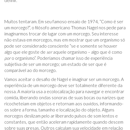
definir.
Muitos tentaram. Em seu famoso ensaio de 1974, “Como é ser
um morcego?”, o filósofo americano Thomas Nagel nos pede para
imaginarmos trocar de lugar com um morcego. Seu interesse
não estava em morcegos, mas em mostrar que um organismo só
pode ser considerado consciente “se e somente se houver
algo que ele goste de
ser
aquele organismo – algo que é como
por
o organismo”. Poderíamos chamar isso de experiência
subjetiva de ser um morcego; um estado de ser que é
comparável ao do morcego.
Vamos aceitar o desafio de Nagel e imaginar ser um morcego. A
experiência de um morcego deve ser totalmente diferente da
nossa. A maioria usa a ecolocalização para navegar e encontrar
comida, liberando ondas sonoras de suas bocas ou narizes que
ricocheteiam em objetos e retornam aos ouvidos, informando-
os sobre a forma, tamanho e localização do objeto. Alguns
morcegos deslizam pelo ar liberando pulsos de som lentos e
constantes, que então aceleram rapidamente quando descem
sobre suas presas. Outros calculam sua velocidade em relação