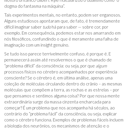
dogma do fantasma na máquina”.
Tais experimentos mentais, no entanto, podem ser enganosos.
Alguns estudiosos apontaram que, de fato, é tremendamente
difícil imaginar saber
tudo
há para saber — sobre cor, por
exemplo. Em consequência, podemos estar nos amarrando em
nós filosóficos, confundindo o que é meramente uma falha de
imaginação com um insight genuíno.
Se tudo isso parece terrivelmente confuso, é porque é. E
permanecerá assim até resolvermos o que é chamado de
“problema difícil” da consciência: ou seja, por que
algum
processos físicos no cérebro acompanhados por experiência
consciente? Se o cérebro é, em última análise, apenas uma
coleção de moléculas circulando dentro do crânio – as mesmas
moléculas que compõem a terra, as rochas e as estrelas – por
que pensamos e sentimos alguma coisa? Por que nossa mente
extraordinária surge da massa cinzenta encharcada para
começar? É um problema que nos acompanha há séculos, ao
contrário do “problema fácil” da consciência, ou seja, explicar
como o cérebro funciona. Exemplos de problemas fáceis incluem
a biologia dos neurônios, os mecanismos de atenção e o