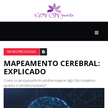
PRINCIPAL
PODCASTS
DO
NEUROPSICOLOGIA
THINK
AGAIN
MAPEAMENTO CEREBRAL:
EXPLICADO
COMPANHEIRO
Como os pesquisadores podem mapear algo tão complexo
quanto o cérebro humano?
COMEÇA
COM
UM
ESTRONDO