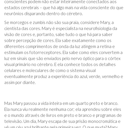
conscientes podem não estar inteiramente conectados aos
estados cerebrais – que há algo mais na vida consciente do que
neurônios disparando dentro do cérebro.
Se morcegos e zumbis não são sua praia, considere Mary, a
cientista das cores. Mary é especialista na neurofisiologia da
visão de cores e, portanto, sabe tudo o que há para saber
sobre percepção de cores. Ela sabe exatamente como os
diferentes comprimentos de onda da luz atingem a retina e
estimulam os fotorreceptores. Ela sabe como eles convertem a
luz em sinais que são enviados pelo nervo óptico para o córtex
visual primário no cérebro. E ela conhece todos os detalhes
celulares e moleculares de como o sistema visual
eventualmente produz a experiência do azul, verde, vermelho e
assim por diante.
Mas Mary passou a vida inteira em um quarto preto e branco.
Ela nunca viu realmente nenhuma cor; ela aprendeu sobre eles
e o mundo através de livros em preto e branco e programas de
televisão. Um dia, Mary escapa de sua prisão monocromática e
vê um céu azul brilhante pela primeira vez. O que muda? Mary