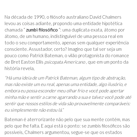
Na década de 1990, o filósofo australiano David Chalmers
levou as coisas adiante, propondo uma entidade hipotética
chamada “
zumbi filosófico
“: uma duplicata exata, átomo por
átomo, de um humano, indistinguível de uma pessoa real em
todo o seu comportamento, apenas sem qualquer experiência
consciente. Assustador, certo? Imagino que tal ser seja um
pouco como Patrick Bateman, o vilão protagonista do romance
de Bret Easton Ellis
psicopata Americano
, que em um ponto da
história revela,
“Há uma ideia de um Patrick Bateman, algum tipo de abstração,
mas não existe um eu real, apenas uma entidade, algo ilusório, e
embora eu possa esconder meu olhar frio e você pode apertar
minha mão e sentir a carne agarrando a sua e talvez você pode até
sentir que nossos estilos de vida são provavelmente comparáveis:
eu simplesmente não estou lá.”
Bateman é aterrorizante não pelo que sua mente contém, mas
pelo que lhe falta. E aqui está o ponto: se zumbis filosóficos são
possíveis, Chalmers argumentou, segue-se que os estados