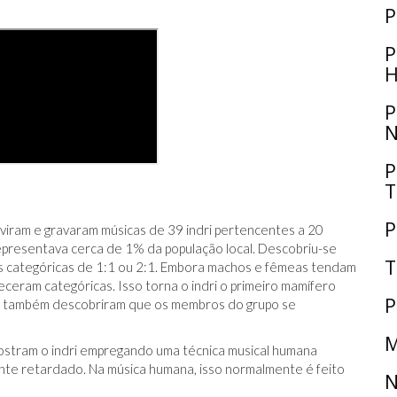
P
P
H
P
N
P
T
P
viram e gravaram músicas de 39 indri pertencentes a 20
representava cerca de 1% da população local. Descobriu-se
T
es categóricas de 1:1 ou 2:1. Embora machos e fêmeas tendam
ceram categóricas. Isso torna o indri o primeiro mamífero
P
s também descobriram que os membros do grupo se
M
mostram o indri empregando uma técnica musical humana
nte retardado. Na música humana, isso normalmente é feito
N