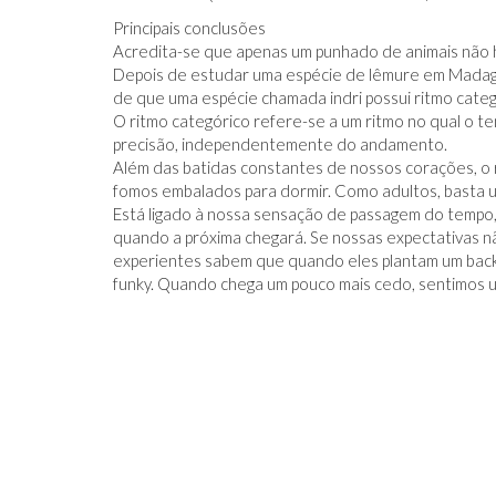
Principais conclusões
Acredita-se que apenas um punhado de animais não 
Depois de estudar uma espécie de lêmure em Madag
de que uma espécie chamada indri possui ritmo categ
O ritmo categórico refere-se a um ritmo no qual o t
precisão, independentemente do andamento.
IDO NO FACEBOOK
O TRUQUE ANTICÂNCER DOS
Além das batidas constantes de nossos corações, o 
CATIVAS - PARA
ELEFANTES É DESCOBERTO
fomos embalados para dormir. Como adultos, basta um
Está ligado à nossa sensação de passagem do tempo,
quando a próxima chegará. Se nossas expectativas n
experientes sabem que quando eles plantam um back
funky. Quando chega um pouco mais cedo, sentimos 