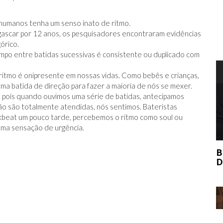
humanos tenha um senso inato de ritmo.
ascar por 12 anos, os pesquisadores encontraram evidências
órico.
empo entre batidas sucessivas é consistente ou duplicado com
T
ritmo é onipresente em nossas vidas. Como bebês e crianças,
a batida de direção para fazer a maioria de nós se mexer.
 pois quando ouvimos uma série de batidas, antecipamos
ão são totalmente atendidas, nós sentimos. Bateristas
beat um pouco tarde, percebemos o ritmo como soul ou
uma sensação de urgência.
BERNIE MADOFF AJUDOU O MERCADO
DE ARTE?