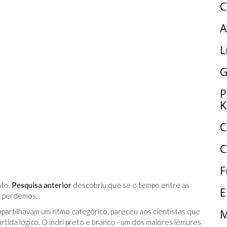
C
A
L
G
P
K
C
C
F
nto.
Pesquisa anterior
descobriu que se o tempo entre as
E
s perdemos.
partilhavam um ritmo categórico, pareceu aos cientistas que
M
tida lógico. O indri preto e branco - um dos maiores lêmures