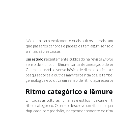
Não está claro exatamente quais outros animais ta
que pássaros canoros e papagaios têm algum senso d
animais são escassas.
Um estudo
recentemente publicado na revista
Biolog
senso de ritmo: um lêmure cantante ameaçado de ext
Chamou o
indri
, o senso básico de ritmo do primat
pesquisadores a outros mamíferos rítmicos, e tamb
genealógica evolutiva um senso de ritmo apareceu pel
Ritmo categórico e lêmure
Em todas as culturas humanas e estilos musicais em
ritmo categórico. O termo descreve um ritmo no qual
duplicado com precisão, independentemente do ritmo