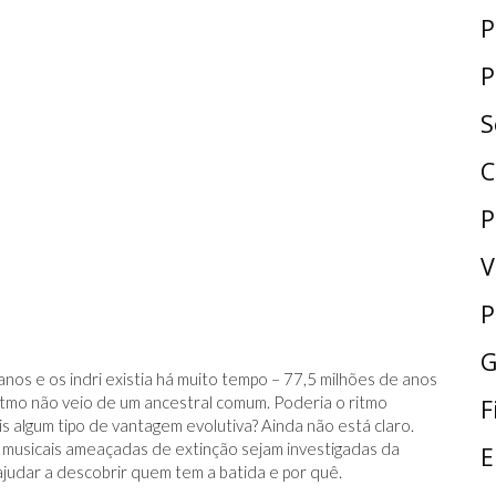
P
P
S
C
P
V
P
G
os e os indri existia há muito tempo – 77,5 milhões de anos
tmo não veio de um ancestral comum. Poderia o ritmo
F
s algum tipo de vantagem evolutiva? Ainda não está claro.
musicais ameaçadas de extinção sejam investigadas da
E
judar a descobrir quem tem a batida e por quê.