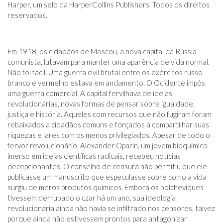
Harper, um selo da HarperCollins Publishers. Todos os direitos
reservados.
Em 1918, os cidadãos de Moscou, a nova capital da Rússia
comunista, lutavam para manter uma aparência de vida normal.
Não foi fácil. Uma guerra civil brutal entre os exércitos russo
branco e vermelho estava em andamento. O Ocidente impôs
uma guerra comercial. A capital fervilhava de ideias
revolucionárias, novas formas de pensar sobre igualdade,
justiça e história. Aqueles com recursos que não fugiram foram
rebaixados a cidadãos comuns e forçados a compartilhar suas
riquezas e lares com os menos privilegiados. Apesar de todo o
fervor revolucionário, Alexander Oparin, um jovem bioquímico
imerso em ideias científicas radicais, recebeu notícias
decepcionantes. O conselho de censura não permitiu que ele
publicasse um manuscrito que especulasse sobre como a vida
surgiu de meros produtos químicos. Embora os bolcheviques
tivessem derrubado o czar há um ano, sua ideologia
revolucionária ainda não havia se infiltrado nos censores, talvez
porque ainda não estivessem prontos para antagonizar