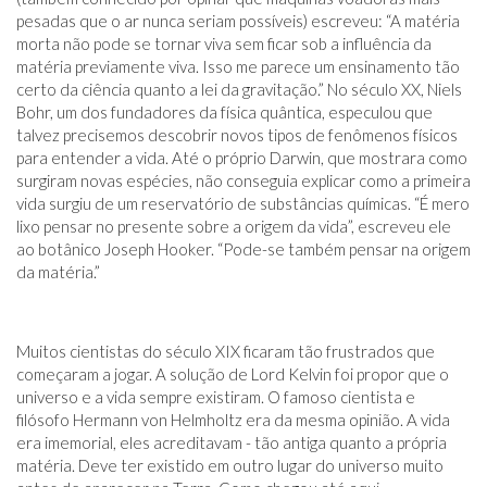
pesadas que o ar nunca seriam possíveis) escreveu: “A matéria
morta não pode se tornar viva sem ficar sob a influência da
matéria previamente viva. Isso me parece um ensinamento tão
certo da ciência quanto a lei da gravitação.” No século XX, Niels
Bohr, um dos fundadores da física quântica, especulou que
talvez precisemos descobrir novos tipos de fenômenos físicos
para entender a vida. Até o próprio Darwin, que mostrara como
surgiram novas espécies, não conseguia explicar como a primeira
vida surgiu de um reservatório de substâncias químicas. “É mero
lixo pensar no presente sobre a origem da vida”, escreveu ele
ao botânico Joseph Hooker. “Pode-se também pensar na origem
da matéria.”
Muitos cientistas do século XIX ficaram tão frustrados que
começaram a jogar. A solução de Lord Kelvin foi propor que o
universo e a vida sempre existiram. O famoso cientista e
filósofo Hermann von Helmholtz era da mesma opinião. A vida
era imemorial, eles acreditavam - tão antiga quanto a própria
matéria. Deve ter existido em outro lugar do universo muito