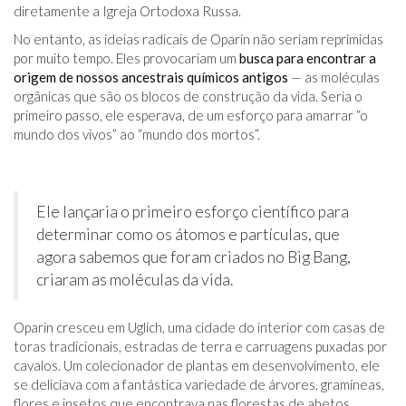
diretamente a Igreja Ortodoxa Russa.
No entanto, as ideias radicais de Oparin não seriam reprimidas
por muito tempo. Eles provocariam um
busca para encontrar a
origem de nossos ancestrais químicos antigos
— as moléculas
orgânicas que são os blocos de construção da vida. Seria o
primeiro passo, ele esperava, de um esforço para amarrar “o
mundo dos vivos” ao “mundo dos mortos”.
Ele lançaria o primeiro esforço científico para
determinar como os átomos e partículas, que
agora sabemos que foram criados no Big Bang,
criaram as moléculas da vida.
Oparin cresceu em Uglich, uma cidade do interior com casas de
toras tradicionais, estradas de terra e carruagens puxadas por
cavalos. Um colecionador de plantas em desenvolvimento, ele
se deliciava com a fantástica variedade de árvores, gramíneas,
flores e insetos que encontrava nas florestas de abetos,