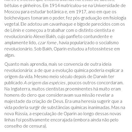
bétulas e pinheiros. Em 1914 matriculou-se na Universidade de
Moscou para estudar botânica e, em 1917, ano em que os
bolcheviques tomaram o poder, fez pós-graduação em fisiologia
vegetal. Ele adotou um cavanhaque e bigode parecidos com os
de Lênin e começou a trabalhar com o distinto cientista e
revolucionário Alexei Bakh, cujo panfleto contundente e
amplamente lido,
czar fome
, havia popularizado o socialismo
revolucionário. Sob Bakh, Oparin estudou a fotossíntese em
algas.
Quanto mais aprendia, mais se convencia de outra ideia
revolucionária: a de que a evolução química poderia explicar a
origem da vida. Mesmo meio século depois de Darwin ter
publicado
A origem das espécies
, poucos outros concordaram.
Na Inglaterra, muitos cientistas proeminentes há muito eram
homens do clero que consideravam sua missão revelar a
majestade da criação de Deus. Era uma heresia sugerir que a
vida poderia surgir de substâncias químicas inanimadas. Mas na
nova Rússia, a especulação de Oparin ao longo dessas novas
linhas foi positivamente encorajada (embora ainda não pelo
conselho de censura).