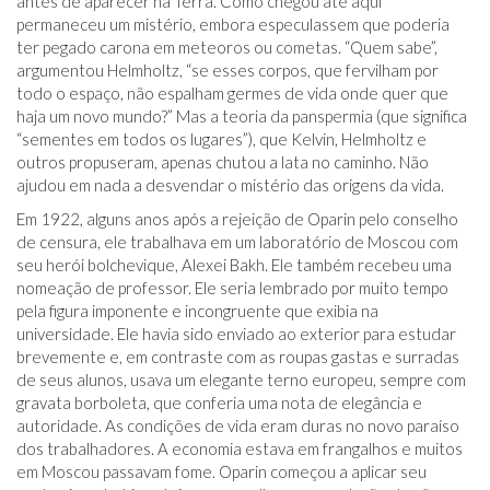
antes de aparecer na Terra. Como chegou até aqui
permaneceu um mistério, embora especulassem que poderia
ter pegado carona em meteoros ou cometas. “Quem sabe”,
argumentou Helmholtz, “se esses corpos, que fervilham por
todo o espaço, não espalham germes de vida onde quer que
haja um novo mundo?” Mas a teoria da panspermia (que significa
“sementes em todos os lugares”), que Kelvin, Helmholtz e
outros propuseram, apenas chutou a lata no caminho. Não
ajudou em nada a desvendar o mistério das origens da vida.
Em 1922, alguns anos após a rejeição de Oparin pelo conselho
de censura, ele trabalhava em um laboratório de Moscou com
seu herói bolchevique, Alexei Bakh. Ele também recebeu uma
nomeação de professor. Ele seria lembrado por muito tempo
pela figura imponente e incongruente que exibia na
universidade. Ele havia sido enviado ao exterior para estudar
brevemente e, em contraste com as roupas gastas e surradas
de seus alunos, usava um elegante terno europeu, sempre com
gravata borboleta, que conferia uma nota de elegância e
autoridade. As condições de vida eram duras no novo paraíso
dos trabalhadores. A economia estava em frangalhos e muitos
em Moscou passavam fome. Oparin começou a aplicar seu