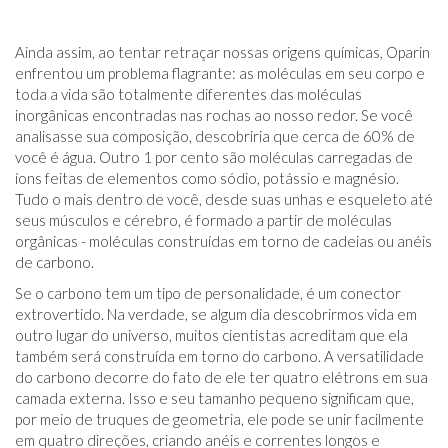
Ainda assim, ao tentar retraçar nossas origens químicas, Oparin
enfrentou um problema flagrante: as moléculas em seu corpo e
toda a vida são totalmente diferentes das moléculas
inorgânicas encontradas nas rochas ao nosso redor. Se você
analisasse sua composição, descobriria que cerca de 60% de
você é água. Outro 1 por cento são moléculas carregadas de
íons feitas de elementos como sódio, potássio e magnésio.
Tudo o mais dentro de você, desde suas unhas e esqueleto até
seus músculos e cérebro, é formado a partir de moléculas
orgânicas - moléculas construídas em torno de cadeias ou anéis
de carbono.
Se o carbono tem um tipo de personalidade, é um conector
extrovertido. Na verdade, se algum dia descobrirmos vida em
outro lugar do universo, muitos cientistas acreditam que ela
também será construída em torno do carbono. A versatilidade
do carbono decorre do fato de ele ter quatro elétrons em sua
camada externa. Isso e seu tamanho pequeno significam que,
por meio de truques de geometria, ele pode se unir facilmente
em quatro direções, criando anéis e correntes longos e