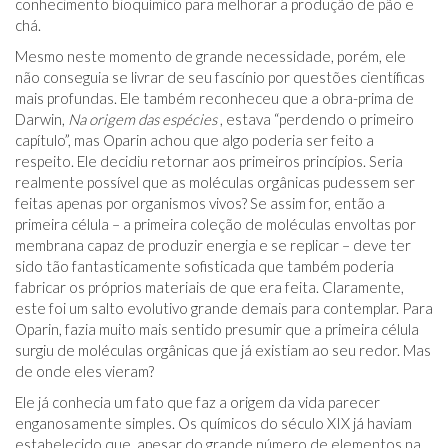
conhecimento bioquímico para melhorar a produção de pão e
chá.
Mesmo neste momento de grande necessidade, porém, ele
não conseguia se livrar de seu fascínio por questões científicas
mais profundas. Ele também reconheceu que a obra-prima de
Darwin,
Na origem das espécies
, estava “perdendo o primeiro
capítulo”, mas Oparin achou que algo poderia ser feito a
respeito. Ele decidiu retornar aos primeiros princípios. Seria
realmente possível que as moléculas orgânicas pudessem ser
feitas apenas por organismos vivos? Se assim for, então a
primeira célula – a primeira coleção de moléculas envoltas por
membrana capaz de produzir energia e se replicar – deve ter
sido tão fantasticamente sofisticada que também poderia
fabricar os próprios materiais de que era feita. Claramente,
este foi um salto evolutivo grande demais para contemplar. Para
Oparin, fazia muito mais sentido presumir que a primeira célula
surgiu de moléculas orgânicas que já existiam ao seu redor. Mas
de onde eles vieram?
Ele já conhecia um fato que faz a origem da vida parecer
enganosamente simples. Os químicos do século XIX já haviam
estabelecido que, apesar do grande número de elementos na