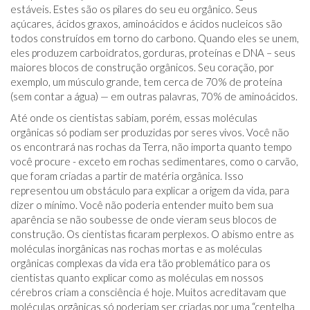
estáveis. Estes são os pilares do seu eu orgânico. Seus
açúcares, ácidos graxos, aminoácidos e ácidos nucleicos são
todos construídos em torno do carbono. Quando eles se unem,
eles produzem carboidratos, gorduras, proteínas e DNA – seus
maiores blocos de construção orgânicos. Seu coração, por
exemplo, um músculo grande, tem cerca de 70% de proteína
(sem contar a água) — em outras palavras, 70% de aminoácidos.
Até onde os cientistas sabiam, porém, essas moléculas
orgânicas só podiam ser produzidas por seres vivos. Você não
os encontrará nas rochas da Terra, não importa quanto tempo
você procure - exceto em rochas sedimentares, como o carvão,
que foram criadas a partir de matéria orgânica. Isso
representou um obstáculo para explicar a origem da vida, para
dizer o mínimo. Você não poderia entender muito bem sua
aparência se não soubesse de onde vieram seus blocos de
construção. Os cientistas ficaram perplexos. O abismo entre as
moléculas inorgânicas nas rochas mortas e as moléculas
orgânicas complexas da vida era tão problemático para os
cientistas quanto explicar como as moléculas em nossos
cérebros criam a consciência é hoje. Muitos acreditavam que
moléculas orgânicas só poderiam ser criadas por uma “centelha