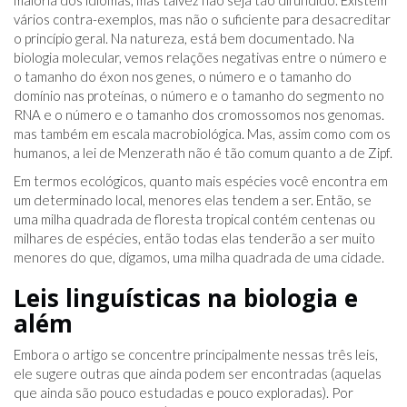
maioria dos idiomas, mas talvez não seja tão difundido. Existem
vários contra-exemplos, mas não o suficiente para desacreditar
o princípio geral. Na natureza, está bem documentado. Na
biologia molecular, vemos relações negativas entre o número e
o tamanho do éxon nos genes, o número e o tamanho do
domínio nas proteínas, o número e o tamanho do segmento no
RNA e o número e o tamanho dos cromossomos nos genomas.
mas também em escala macrobiológica. Mas, assim como com os
humanos, a lei de Menzerath não é tão comum quanto a de Zipf.
Em termos ecológicos, quanto mais espécies você encontra em
um determinado local, menores elas tendem a ser. Então, se
uma milha quadrada de floresta tropical contém centenas ou
milhares de espécies, então todas elas tenderão a ser muito
menores do que, digamos, uma milha quadrada de uma cidade.
Leis linguísticas na biologia e
além
Embora o artigo se concentre principalmente nessas três leis,
ele sugere outras que ainda podem ser encontradas (aquelas
que ainda são pouco estudadas e pouco exploradas). Por