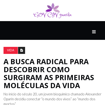
PRINCIPAL
PODCASTS
DO
VIDA
THINK
AGAIN
A BUSCA RADICAL PARA
DESCOBRIR COMO
COMPANHEIRO
SURGIRAM AS PRIMEIRAS
MOLÉCULAS DA VIDA
COMEÇA
No início do século 20, um jovem bioquímico chamado Alexander
COM
Oparin decidiu conectar “o mundo dos vivos” ao “mundo dos
UM
mortos”.
ESTRONDO