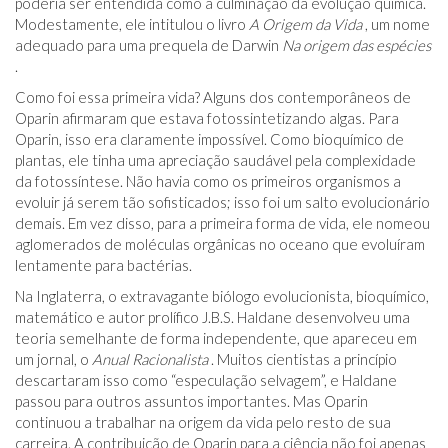
poderia ser entendida como a culminação da evolução química.
Modestamente, ele intitulou o livro
A Origem da Vida
, um nome
adequado para uma prequela de Darwin
Na origem das espécies
.
Como foi essa primeira vida? Alguns dos contemporâneos de
Oparin afirmaram que estava fotossintetizando algas. Para
Oparin, isso era claramente impossível. Como bioquímico de
plantas, ele tinha uma apreciação saudável pela complexidade
da fotossíntese. Não havia como os primeiros organismos a
evoluir já serem tão sofisticados; isso foi um salto evolucionário
demais. Em vez disso, para a primeira forma de vida, ele nomeou
aglomerados de moléculas orgânicas no oceano que evoluíram
lentamente para bactérias.
Na Inglaterra, o extravagante biólogo evolucionista, bioquímico,
matemático e autor prolífico J.B.S. Haldane desenvolveu uma
teoria semelhante de forma independente, que apareceu em
um jornal, o
Anual Racionalista
. Muitos cientistas a princípio
descartaram isso como “especulação selvagem”, e Haldane
passou para outros assuntos importantes. Mas Oparin
continuou a trabalhar na origem da vida pelo resto de sua
carreira. A contribuição de Oparin para a ciência não foi apenas