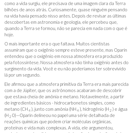
como a vida surgiu, ele precisava de uma imagem clara da Terra
bilhões de anos atrás. Curiosamente, quase ninguém pensando
na vida havia pensado nisso antes. Depois de revisar as últimas
descobertas em astronomia e geologia, ele percebeu que,
quando a Terra se formou, não se parecia em nada com o que é
hoje.
O mais importante era o que faltava. Muitos cientistas
assumiram que o oxigênio sempre esteve presente, mas Oparin
entendeu que o oxigênio em nossa atmosfera era produzido
pela fotossíntese. Nossa atmosfera não tinha oxigênio antes do
surgimento da vida. Você e eu não poderíamos ter sobrevivido
lá por um segundo.
Ele afirmou que a atmosfera primitiva da Terra era mais parecida
com a de Júpiter, que os astrônomos acabaram de descobrir
que estava cheia de amônia e metano. Notavelmente, a partir
de ingredientes básicos - hidrocarbonetos simples, como
metano (CH
), junto com amônia (NH
), hidrogênio (H
) e água
4
4
2
(H
0)—Oparin delineou no papel uma série detalhada de
2
reações químicas que podem criar moléculas orgânicas,
proteínas e vida mais complexas. A vida, ele argumentou,