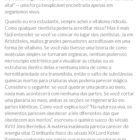
vital” — uma força inexplicável encontrada apenas em
organismos vivos.
Quando eu era estudante, sempre achei o vitalismo ridículo.
Como qualquer cientista poderia acreditar nisso? Mas é mais
fácil entender se você se colocar no lugar dos cientistas. Já em
Aristóteles, muitos grandes pensadores acreditavam em uma
forma de vitalismo. Se você não tivesse uma teoria de como
moléculas simples se tornaram orgânicas, nenhum poderoso
microscópio eletrônico para visualizar as células ou as
estruturas dentro delas e nenhuma ideia de como a
hereditariedade era transmitida, então o salto de substâncias
químicas mortas para criaturas vivas poderia parecer mágico.
Considere o seguinte: se você quebrar uma pedra ao meio,
nada mais acontecerá com nenhuma das partes. Se você cortar
uma planária ao meio, ambas as seções se regenerarão em
partes idênticas. Como você explica isso? “Na natureza viva, os
elementos parecem obedecer a leis diferentes das que
obedecem aos mortos”, escreveu o químico sueco do século
XVIII Jöns Berzelius. A matéria inanimada parecia carecer de
energia vital. O brilhante físico do século XIX Lord Kelvin
(também conhecido por opinar que máquinas voadoras mais