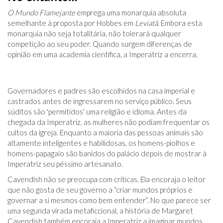
O Mundo Flamejante
emprega uma monarquia absoluta
semelhante à proposta por Hobbes em
Leviatã.
Embora esta
monarquia não seja totalitária, não tolerará qualquer
competição ao seu poder. Quando surgem diferenças de
opinião em uma academia científica, a Imperatriz a encerra.
Governadores e padres são escolhidos na casa imperial e
castrados antes de ingressarem no serviço público. Seus
súditos são 'permitidos' uma religião e idioma. Antes da
chegada da Imperatriz, as mulheres não podiam frequentar os
cultos da igreja. Enquanto a maioria das pessoas animais são
altamente inteligentes e habilidosas, os homens-piolhos e
homens-papagaio são banidos do palácio depois de mostrar à
Imperatriz seu péssimo artesanato.
Cavendish não se preocupa com críticas. Ela encoraja o leitor
que não gosta de seu governo a “criar mundos próprios e
governar a si mesmos como bem entender”. No que parece ser
uma segunda virada metaficcional, a história de Margaret
Cavendish também encoraja a Imperatriz a imaginar mundos