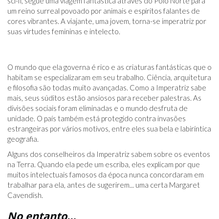
sci-fi, segue uma viagem fantástica através do Pólo Norte para
um reino surreal povoado por animais e espíritos falantes de
cores vibrantes. A viajante, uma jovem, torna-se imperatriz por
suas virtudes femininas e intelecto.
O mundo que ela governa é rico e as criaturas fantásticas que o
habitam se especializaram em seu trabalho. Ciência, arquitetura
e filosofia são todas muito avançadas. Como a Imperatriz sabe
mais, seus súditos estão ansiosos para receber palestras. As
divisões sociais foram eliminadas e o mundo desfruta de
unidade. O país também está protegido contra invasões
estrangeiras por vários motivos, entre eles sua bela e labiríntica
geografia.
Alguns dos conselheiros da Imperatriz sabem sobre os eventos
na Terra. Quando ela pede um escriba, eles explicam por que
muitos intelectuais famosos da época nunca concordaram em
trabalhar para ela, antes de sugerirem... uma certa Margaret
Cavendish.
No entanto…