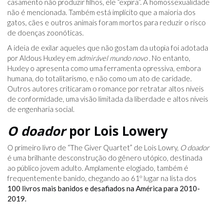
casamento não produzir filhos, ele “expira”. A homossexualidade
não é mencionada. Também está implícito que a maioria dos
gatos, cães e outros animais foram mortos para reduzir o risco
de doenças zoonóticas.
A ideia de exilar aqueles que não gostam da utopia foi adotada
por Aldous Huxley em
admirável mundo novo .
No entanto,
Huxley o apresenta como uma ferramenta opressiva, embora
humana, do totalitarismo, e não como um ato de caridade.
Outros autores criticaram o romance por retratar altos níveis
de conformidade, uma visão limitada da liberdade e altos níveis
de engenharia social.
O doador
por Lois Lowery
O primeiro livro de “The Giver Quartet” de Lois Lowry,
O doador
é uma brilhante desconstrução do gênero utópico, destinada
ao público jovem adulto. Amplamente elogiado, também é
frequentemente banido, chegando ao 61º lugar na lista dos
100 livros mais banidos e desafiados na América para 2010-
2019.