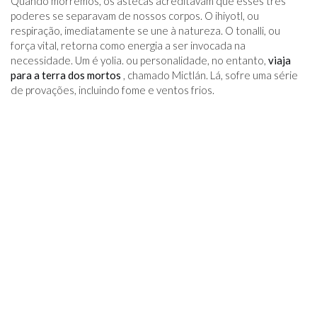
Quando morremos, os astecas acreditavam que esses três
poderes se separavam de nossos corpos. O ihiyotl, ou
respiração, imediatamente se une à natureza. O tonalli, ou
força vital, retorna como energia a ser invocada na
necessidade. Um é yolia. ou personalidade, no entanto,
viaja
para a terra dos mortos
, chamado Mictlán. Lá, sofre uma série
de provações, incluindo fome e ventos frios.