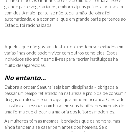
foi destruído. Os cidadãos do estado mundial tornaram-se em
grande parte vegetarianos, embora alguns peixes ainda sejam
comidos. A maior parte, se não toda, a mão-de-obra foi
automatizada, e a economia, que em grande parte pertence ao
Estado, foi racionalizada.
Aqueles que não gostam desta utopia podem ser exilados em
várias ilhas onde podem viver com outros como eles. Esses
indivíduos são até mesmo livres para recriar instituições há
muito desaparecidas.
No entanto…
Embora a ordem Samurai seja bem disciplinada – obrigada a
passar um tempo refletindo na natureza e proibida de consumir
drogas ou álcool – é uma oligarquia antidemocrática. O estado
classifica as pessoas com base em suas habilidades mentais de
uma forma que chocaria a maioria dos leitores modernos.
As mulheres têm as mesmas liberdades que os homens, mas
ainda tendem a se casar bem antes dos homens. Se o