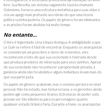
livre. Sua filosofia, um sistema vagamente taoísta chamado
Odonismo, fornece uma estrutura metafísica para suas vidas e
cria um apego mais profundo aos ideais do que uma teoria
política sozinha poderia. Os papéis de gênero foram eliminados
e as prisões foram abolidas há muito tempo.
No entanto…
O livro é legendado
Uma Utopia Ambígua.
A ambigüidade a que
Le Guin se refere é fácil de encontrar. Enquanto os anarquistas
se consideram um povo livre e dono de si mesmos, eles
reconhecem o fato de que sua sociedade é tolerada desde
que produza produtos de mineração para seus vizinhos. Apesar
de sua sociedade não reconhecer a propriedade privada, a
ganância ainda não foi abolida e alguns indivíduos levam mais do
que sua parte justa.
Os papéis de gênero acabaram, mas o sexismo perdura no nível
pessoal. Não há estado, mas há burocracia, e os gerentes ainda
podem agir como pequenos tiranos. Estruturas de poder sutis
provam ser tão inibidoras para os personagens quanto
qualquer estado tirânico faria. Durante a fome, os anarquistas