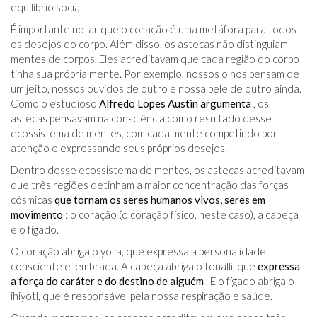
equilíbrio social.
É importante notar que o coração é uma metáfora para todos
os desejos do corpo. Além disso, os astecas não distinguiam
mentes de corpos. Eles acreditavam que cada região do corpo
tinha sua própria mente. Por exemplo, nossos olhos pensam de
um jeito, nossos ouvidos de outro e nossa pele de outro ainda.
Como o estudioso
Alfredo Lopes Austin
argumenta
, os
astecas pensavam na consciência como resultado desse
ecossistema de mentes, com cada mente competindo por
atenção e expressando seus próprios desejos.
Dentro desse ecossistema de mentes, os astecas acreditavam
que três regiões detinham a maior concentração das forças
cósmicas
que tornam os seres humanos vivos, seres em
movimento
: o coração (o coração físico, neste caso), a cabeça
e o fígado.
O coração abriga o yolia, que expressa a personalidade
consciente e lembrada. A cabeça abriga o tonalli, que
expressa
a força do caráter e do destino de alguém
. E o fígado abriga o
ihiyotl, que é responsável pela nossa respiração e saúde.