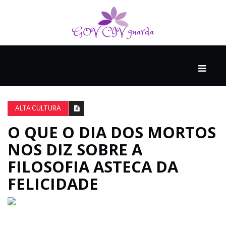
PRINCIPAL
PODCASTS
DO
ALTA CULTURA
THINK
AGAIN
O QUE O DIA DOS MORTOS
NOS DIZ SOBRE A
COMPANHEIRO
FILOSOFIA ASTECA DA
FELICIDADE
COMEÇA
COM
UM
ESTRONDO