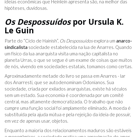
ideias econômicas que Heinlein apresenta são, na melhor das
hipóteses, duvidosas.
Os Despossuídos
por Ursula K.
Le Guin
Parte do “Ciclo de Hainish”,
Os Despossuídos
explora um
anarco-
sindicalista
sociedade estabelecida na lua de Anarres. Quando
um físico da lua anarquista visita uma nação capitalista no
planeta Urras, o que se segue é um exame de coisas que muitos
de nós, vivendo em sociedades estatais, tomamos como certas.
Aproximadamente metade do livro se passa em Anarres - lar
dos Anarresti, que se autodenominam Odonianos. Sua
sociedade, criada por exilados anarquistas, existe há séculos
sem um estado. Sua economia é coordenada por um comitê
central, mas altamente democratizada. O trabalho que não
cumpre uma função social foi amplamente eliminado. A moeda é
substituída pela ajuda mútua e pela rejeição da ideia de possuir,
em vez de apenas usar, objetos.
Enquanto a maioria dos relacionamentos maduros são estáveis ​​
e monogâmicos, a sociedade pratica uma aproximação do amor