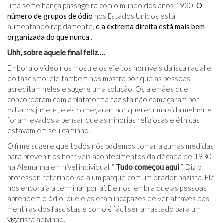
uma semelhança passageira com o mundo dos anos 1930.
O
número de grupos de ódio
nos Estados Unidos está
aumentando rapidamente,
e a extrema direita está mais bem
organizada do que nunca
.
Uhh, sobre aquele final feliz….
Embora o vídeo nos mostre os efeitos horríveis da isca racial e
do fascismo, ele também nos mostra por que as pessoas
acreditam neles e sugere uma solução. Os alemães que
concordaram com a plataforma nazista não começaram por
odiar os judeus, eles começaram por querer uma vida melhor e
foram levados a pensar que as minorias religiosas e étnicas
estavam em seu caminho.
O filme sugere que todos nós podemos tomar algumas medidas
para prevenir os horríveis acontecimentos da década de 1930
na Alemanha em nível individual. “
Tudo começou aqui
”, Diz o
professor, referindo-se a um parque com um orador nazista. Ele
nos encoraja a terminar por aí. Ele nos lembra que as pessoas
aprendem o ódio, que elas eram incapazes de ver através das
mentiras dos fascistas e como é fácil ser arrastado para um
vigarista adivinho.