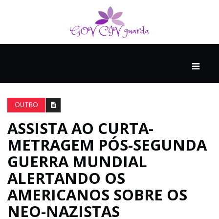
PRINCIPAL
PODCASTS
DO
OUTRO
THINK
AGAIN
ASSISTA AO CURTA-
METRAGEM PÓS-SEGUNDA
COMPANHEIRO
GUERRA MUNDIAL
ALERTANDO OS
AMERICANOS SOBRE OS
COMEÇA
COM
NEO-NAZISTAS
UM
ESTRONDO