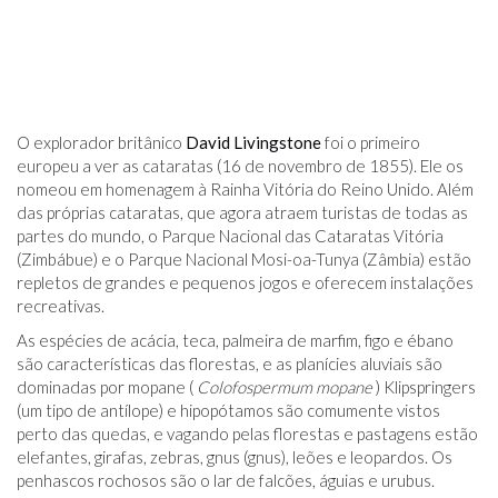
O explorador britânico
David Livingstone
foi o primeiro
europeu a ver as cataratas (16 de novembro de 1855). Ele os
nomeou em homenagem à Rainha Vitória do Reino Unido. Além
das próprias cataratas, que agora atraem turistas de todas as
partes do mundo, o Parque Nacional das Cataratas Vitória
(Zimbábue) e o Parque Nacional Mosi-oa-Tunya (Zâmbia) estão
repletos de grandes e pequenos jogos e oferecem instalações
recreativas.
As espécies de acácia, teca, palmeira de marfim, figo e ébano
são características das florestas, e as planícies aluviais são
dominadas por mopane (
Colofospermum mopane
) Klipspringers
(um tipo de antílope) e hipopótamos são comumente vistos
perto das quedas, e vagando pelas florestas e pastagens estão
elefantes, girafas, zebras, gnus (gnus), leões e leopardos. Os
penhascos rochosos são o lar de falcões, águias e urubus.