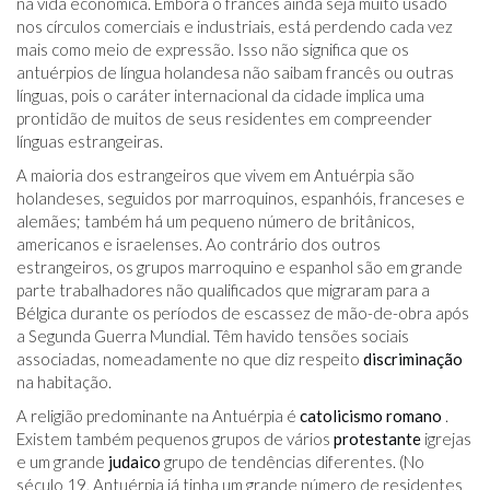
na vida econômica. Embora o francês ainda seja muito usado
nos círculos comerciais e industriais, está perdendo cada vez
mais como meio de expressão. Isso não significa que os
antuérpios de língua holandesa não saibam francês ou outras
línguas, pois o caráter internacional da cidade implica uma
prontidão de muitos de seus residentes em compreender
línguas estrangeiras.
A maioria dos estrangeiros que vivem em Antuérpia são
holandeses, seguidos por marroquinos, espanhóis, franceses e
alemães; também há um pequeno número de britânicos,
americanos e israelenses. Ao contrário dos outros
estrangeiros, os grupos marroquino e espanhol são em grande
parte trabalhadores não qualificados que migraram para a
Bélgica durante os períodos de escassez de mão-de-obra após
a Segunda Guerra Mundial. Têm havido tensões sociais
associadas, nomeadamente no que diz respeito
discriminação
na habitação.
A religião predominante na Antuérpia é
catolicismo romano
.
Existem também pequenos grupos de vários
protestante
igrejas
e um grande
judaico
grupo de tendências diferentes. (No
século 19, Antuérpia já tinha um grande número de residentes