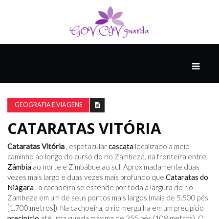
PRINCIPAL
PODCASTS
DO
GEOGRAFIA E VIAGENS
THINK
AGAIN
CATARATAS VITÓRIA
Cataratas Vitória
, espetacular
cascata
localizado a meio
COMPANHEIRO
caminho ao longo do curso do rio Zambeze, na fronteira entre
Zâmbia
ao norte e Zimbábue ao sul. Aproximadamente duas
vezes mais largo e duas vezes mais profundo que
Cataratas do
Niágara
, a cachoeira se estende por toda a largura do rio
COMEÇA
Zambeze em um de seus pontos mais largos (mais de 5.500 pés
COM
[1.700 metros]). Na cachoeira, o rio mergulha em um precipício
UM
precipício
ESTRONDO
até uma queda máxima de 355 pés (108 metros). O