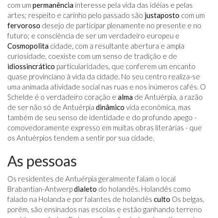
com um
permanência
interesse pela vida das idéias e pelas
artes; respeito e carinho pelo passado são
justaposto
com um
fervoroso
desejo de participar plenamente no presente e no
futuro; e consciência de ser um verdadeiro europeu e
Cosmopolita
cidade, com a resultante abertura e ampla
curiosidade, coexiste com um senso de tradição e de
idiossincrático
particularidades, que conferem um encanto
quase provinciano à vida da cidade. No seu centro realiza-se
uma animada atividade social nas ruas e nos inúmeros cafés. O
Schelde é o verdadeiro coração e
alma
de Antuérpia, a razão
de ser não só de Antuérpia
dinâmico
vida econômica, mas
também de seu senso de identidade e do profundo apego -
comovedoramente expresso em muitas obras literárias - que
os Antuérpios tendem a sentir por sua cidade.
As pessoas
Os residentes de Antuérpia geralmente falam o local
Brabantian-Antwerp
dialeto
do holandês. Holandês como
falado na Holanda e por falantes de holandês
culto
Os belgas,
porém, são ensinados nas escolas e estão ganhando terreno