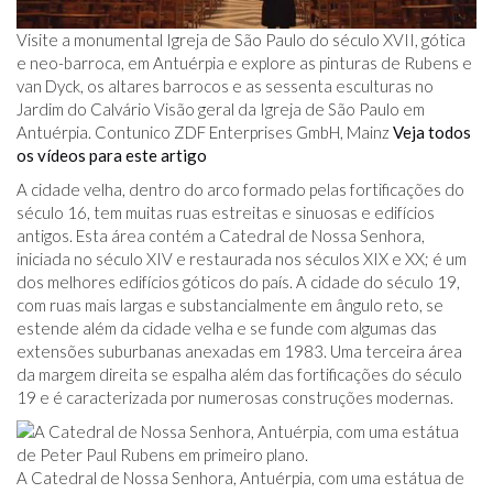
Visite a monumental Igreja de São Paulo do século XVII, gótica
e neo-barroca, em Antuérpia e explore as pinturas de Rubens e
van Dyck, os altares barrocos e as sessenta esculturas no
Jardim do Calvário Visão geral da Igreja de São Paulo em
Antuérpia. Contunico ZDF Enterprises GmbH, Mainz
Veja todos
os vídeos para este artigo
A cidade velha, dentro do arco formado pelas fortificações do
século 16, tem muitas ruas estreitas e sinuosas e edifícios
antigos. Esta área contém a Catedral de Nossa Senhora,
iniciada no século XIV e restaurada nos séculos XIX e XX; é um
dos melhores edifícios góticos do país. A cidade do século 19,
com ruas mais largas e substancialmente em ângulo reto, se
estende além da cidade velha e se funde com algumas das
extensões suburbanas anexadas em 1983. Uma terceira área
da margem direita se espalha além das fortificações do século
19 e é caracterizada por numerosas construções modernas.
A Catedral de Nossa Senhora, Antuérpia, com uma estátua de