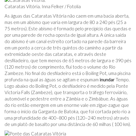
Cataratas Vitória. Inna Felker / Fotolia
As águas das Cataratas Vitória não caem em uma bacia aberta,
mas em um abismo que varia em largura de 80 a 240 pés (25 a
75 metros). Este abismo é formado pelo precipício das quedas e
por uma parede de rocha oposta de igual altura. A única saída
do abismo é um canal estreito cortado na parede da barreira
em um ponto a cerca de três quintos do caminho a partir da
extremidade oeste das cataratas, e através deste
desfiladeiro, que tem menos de 65 metros de largura e 390 pés
(120 metros) de comprimento, flui todo o volume do Rio
Zambeze. No final do desfiladeiro está o Boiling Pot, uma piscina
profunda na qual as águas se agitam e espumam
inundar
Tempo.
Logo abaixo do Boiling Pot, o desfiladeiro é medido pela Ponte
Victoria Falls (Zambeze), que transporta o tráfego ferroviário,
automóvel e pedestre entre a Zâmbia e o Zimbábue. As águas
do rio então emergem em um enorme vale em zigue-zague que
forma o início da Garganta de Batoka, que foi cortada pelo rio a
uma profundidade de 400–800 pés (120–240 metros) através
de um platô de basalto por uma distância de 60 milhas ( 100 km).