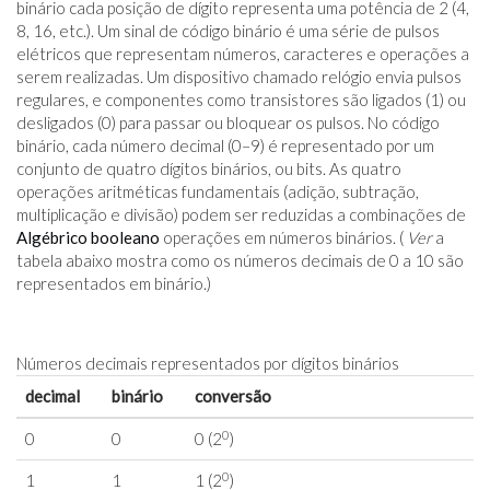
binário cada posição de dígito representa uma potência de 2 (4,
8, 16, etc.). Um sinal de código binário é uma série de pulsos
elétricos que representam números, caracteres e operações a
serem realizadas. Um dispositivo chamado relógio envia pulsos
regulares, e componentes como transistores são ligados (1) ou
desligados (0) para passar ou bloquear os pulsos. No código
binário, cada número decimal (0–9) é representado por um
conjunto de quatro dígitos binários, ou bits. As quatro
operações aritméticas fundamentais (adição, subtração,
multiplicação e divisão) podem ser reduzidas a combinações de
Algébrico booleano
operações em números binários. (
Ver
a
tabela abaixo mostra como os números decimais de 0 a 10 são
representados em binário.)
Números decimais representados por dígitos binários
decimal
binário
conversão
0
0
0
0 (2
)
0
1
1
1 (2
)