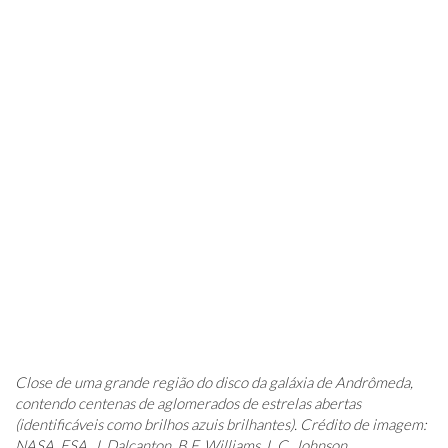
Close de uma grande região do disco da galáxia de Andrômeda,
contendo centenas de aglomerados de estrelas abertas
(identificáveis ​​como brilhos azuis brilhantes). Crédito de imagem:
NASA, ESA, J. Dalcanton, B.F. Williams, L.C. Johnson