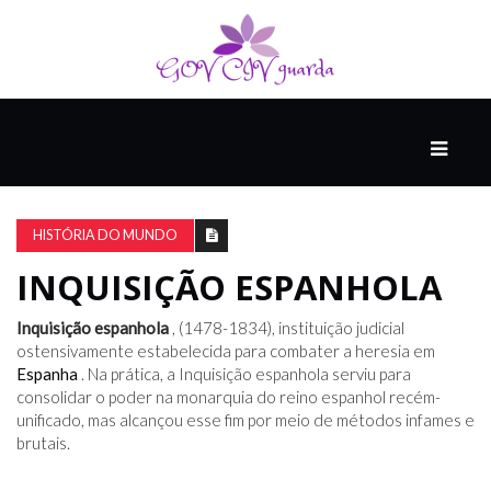
PRINCIPAL
PODCASTS
DO
HISTÓRIA DO MUNDO
THINK
AGAIN
INQUISIÇÃO ESPANHOLA
Inquisição espanhola
, (1478-1834), instituição judicial
COMPANHEIRO
ostensivamente estabelecida para combater a heresia em
Espanha
. Na prática, a Inquisição espanhola serviu para
consolidar o poder na monarquia do reino espanhol recém-
unificado, mas alcançou esse fim por meio de métodos infames e
COMEÇA
brutais.
COM
UM
ESTRONDO