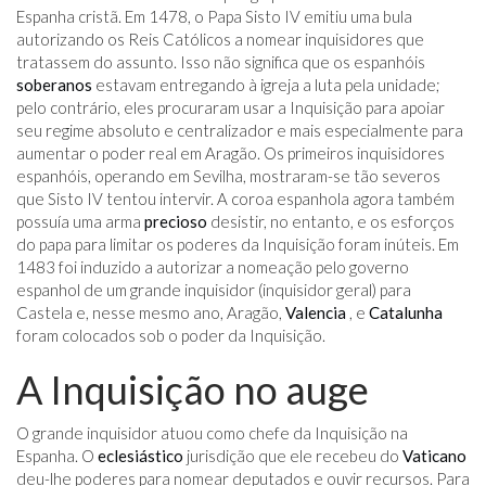
Espanha cristã. Em 1478, o Papa Sisto IV emitiu uma bula
autorizando os Reis Católicos a nomear inquisidores que
tratassem do assunto. Isso não significa que os espanhóis
soberanos
estavam entregando à igreja a luta pela unidade;
pelo contrário, eles procuraram usar a Inquisição para apoiar
seu regime absoluto e centralizador e mais especialmente para
aumentar o poder real em Aragão. Os primeiros inquisidores
espanhóis, operando em Sevilha, mostraram-se tão severos
que Sisto IV tentou intervir. A coroa espanhola agora também
possuía uma arma
precioso
desistir, no entanto, e os esforços
do papa para limitar os poderes da Inquisição foram inúteis. Em
1483 foi induzido a autorizar a nomeação pelo governo
espanhol de um grande inquisidor (inquisidor geral) para
Castela e, nesse mesmo ano, Aragão,
Valencia
, e
Catalunha
foram colocados sob o poder da Inquisição.
A Inquisição no auge
O grande inquisidor atuou como chefe da Inquisição na
Espanha. O
eclesiástico
jurisdição que ele recebeu do
Vaticano
deu-lhe poderes para nomear deputados e ouvir recursos. Para