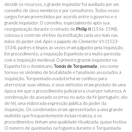
decidir os recursos, o grande inquisidor foi auxiliado por um
conselho de cinco membros e por consultores. Todos esses
cargos foram preenchidos por acordo entre o governo e o
grande inquisidor. O conselho, especialmente após sua
reorganização durante o reinado de
Philip II
(1556-1598),
colocou o controle efetivo da instituição cada vez mais nas
mãos do poder civil. Após o papado de Clemente VII (1523-
1534), padres e bispos às vezes eram julgados pela Inquisição.
Em procedimento, a Inquisição Espanhola era muito parecida
com a Inquisição medieval. O primeiro grande inquisidor na
Espanha foi o dominicano
Tomás de Torquemada
; seu nome
tornou-se sinônimo de brutalidade e fanatismo associados à
Inquisição. Torquemada usadotorturae confisco para
aterrorizar suas vítimas, e seus métodos eram produto de uma
época em que o procedimento judicial era cruel por natureza. A
condenação do acusado ocorreu no auto-da-fé (português: ato
de fé), uma elaborada expressão pública do poder da
Inquisição. Os condenados eram apresentados a uma grande
multidão que frequentemente incluía realeza, e os
procedimentos tinham uma qualidade ritualizada, quase festiva.
O número de queimadas na fogueira durante o Torquemada