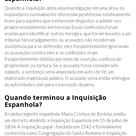
Quando a Inquisição abria uma investigação em uma área, os
inquisidores normalmente ofereciam penitências relativamente
leves para aqueles que estivessem dispostos a admitir seu
próprio envolvimento em heresia. Essas confissões foram
usadas para identificar outros hereges, que foram levados a um
tribunal. Nesse julgamento, os acusados ​​não receberam
assistência para se defender, eles freqüentemente ignoravam
as acusações contra eles e as confissões eram
freqüentemente obtidas por meio de coerção, confisco de
propriedade ou tortura. Se o acusado fosse considerado
culpado, a sentença seria anunciada em auto-de-fé, um
elaborado espetáculo público. O acusado seria então entregue
às autoridades civis para a execução da pena.
Quando terminou a Inquisição
Espanhola?
A rainha regente espanhola, María Cristina de Borbón, emitiu
um decreto abolindo a Inquisição Espanhola em 15 de julho de
1834. A Inquisição papal - fundada em 1542 e formalmente
conhecida como Congregação do Santo Romano e Inquisição