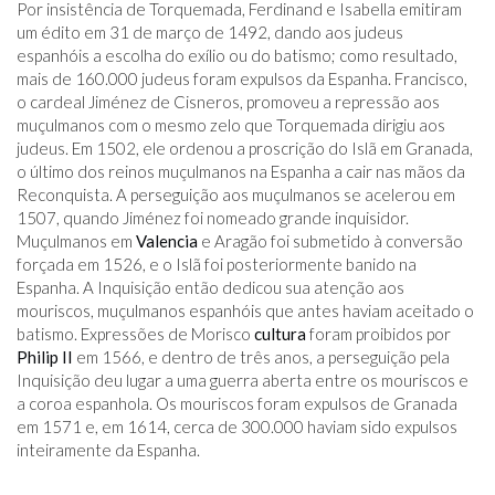
Por insistência de Torquemada, Ferdinand e Isabella emitiram
um édito em 31 de março de 1492, dando aos judeus
espanhóis a escolha do exílio ou do batismo; como resultado,
mais de 160.000 judeus foram expulsos da Espanha. Francisco,
o cardeal Jiménez de Cisneros, promoveu a repressão aos
muçulmanos com o mesmo zelo que Torquemada dirigiu aos
judeus. Em 1502, ele ordenou a proscrição do Islã em Granada,
o último dos reinos muçulmanos na Espanha a cair nas mãos da
Reconquista. A perseguição aos muçulmanos se acelerou em
1507, quando Jiménez foi nomeado grande inquisidor.
Muçulmanos em
Valencia
e Aragão foi submetido à conversão
forçada em 1526, e o Islã foi posteriormente banido na
Espanha. A Inquisição então dedicou sua atenção aos
mouriscos, muçulmanos espanhóis que antes haviam aceitado o
batismo. Expressões de Morisco
cultura
foram proibidos por
Philip II
em 1566, e dentro de três anos, a perseguição pela
Inquisição deu lugar a uma guerra aberta entre os mouriscos e
a coroa espanhola. Os mouriscos foram expulsos de Granada
em 1571 e, em 1614, cerca de 300.000 haviam sido expulsos
inteiramente da Espanha.