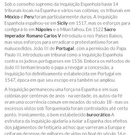
Sob o conselho supremo da Inquisição Espanhola havia 14
tribunais locais na Espanha e vários nas colônias; os tribunais em
México
e
Peru
foram particularmente duros. A Inquisição
Espanhola espalhou-se em
Sicily
em 1517, mas os esforços para
configurá-lo em
Nápoles
e o Milan falhou. Em 1522
Sacro
Imperador Romano
Carlos V
introduziu-o nos Países Baixos,
mas seus esforços para erradicar o protestantismo foram
malsucedidos. João III de
Portugal
, com a permissão do Papa
Paulo III, introduziu um tribunal como a Inquisição Espanhola
contra os judeus portugueses em 1536. Embora os métodos de
João III tenham levado o papa a revogar a concessão, a
Inquisição foi definitivamente estabelecida em Portugal em
1547, época em que seu escopo era também se ampliou.
A Inquisição permaneceu uma força na Espanha e em suas
colônias por centenas de anos - na verdade, os autos-da-fé
eram uma ocorrência comum em meados do século 18 - mas os
excessos vistos sob Torquemada foram controlados até certo
ponto. Ironicamente, o bem estabelecido
burocrático
A
estrutura da Inquisição ajudaria a isolar a Espanha dos efeitos
dos julgamentos de feitiçaria ad hoc que varreram a Europa e
ceifaram dezenas de milhares de vidas no final do século 16 e