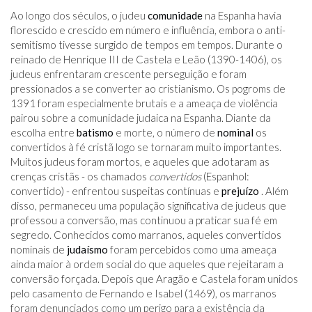
Ao longo dos séculos, o judeu
comunidade
na Espanha havia
florescido e crescido em número e influência, embora o anti-
semitismo tivesse surgido de tempos em tempos. Durante o
reinado de Henrique III de Castela e Leão (1390-1406), os
judeus enfrentaram crescente perseguição e foram
pressionados a se converter ao cristianismo. Os pogroms de
1391 foram especialmente brutais e a ameaça de violência
pairou sobre a comunidade judaica na Espanha. Diante da
escolha entre
batismo
e morte, o número de
nominal
os
convertidos à fé cristã logo se tornaram muito importantes.
Muitos judeus foram mortos, e aqueles que adotaram as
crenças cristãs - os chamados
convertidos
(Espanhol:
convertido) - enfrentou suspeitas contínuas e
prejuízo
. Além
disso, permaneceu uma população significativa de judeus que
professou a conversão, mas continuou a praticar sua fé em
segredo. Conhecidos como marranos, aqueles convertidos
nominais de
judaísmo
foram percebidos como uma ameaça
ainda maior à ordem social do que aqueles que rejeitaram a
conversão forçada. Depois que Aragão e Castela foram unidos
pelo casamento de Fernando e Isabel (1469), os marranos
foram denunciados como um perigo para a existência da