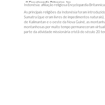
Indonésia: afiliação religiosa Encyclopædia Britannica,
As principais religiões da Indonésia foram introduzi
Sumatra (que eram livres de impedimentos naturais)
de Kalimantan e o oeste da Nova Guiné, as montanhas
montanhosas por muito tempo permaneceram virtualm
parte da atividade missionária cristã do século 20 t
IDO NO FACEBOOK
O TRUQUE ANTICÂNCER DOS
CATIVAS - PARA
ELEFANTES É DESCOBERTO