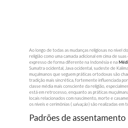
Ao longo de todas as mudanças religiosas no nível d
religião como uma camada adicional em cima de suas 
expresso de forma diferente na Indonésia e na
Médi
Sumatra ocidental, Java ocidental, sudeste de Kalim
muçulmanos que seguem práticas ortodoxas são ch
tradição mais sincrética, fortemente influenciada po
classe média mais consciente da religião, especialme
está em retrocesso, enquanto as práticas muçulmana
locais relacionados com nascimento, morte e casa
os níveis e cerimônias (
salvação
) são realizadas em t
Padrões de assentamento