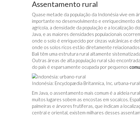
Assentamento rural
Quase metade da população da Indonésia vive em á
importante no desenvolvimento e enriquecimento do
agrícola, a densidade da população e a localização d
Java, e as maiores densidades populacionais ocorre
onde o solo é enriquecido por cinzas vulcânicas e d
onde os solos ricos estão diretamente relacionados 
Bali têm uma estrutura rural altamente sistematizada
Outras áreas de alta população rural são encontrad
do país é esparsamente ocupada por pequenos
comu
Indonésia: Encyclopædia Britannica, Inc. urbana-rural
Em Java, o assentamento mais comum é a aldeia rura
muitos lugares sobem as encostas em socalcos. Espa
palmeiras e árvores frutíferas, que indicam a local
central e oriental, existem milhares desses assenta