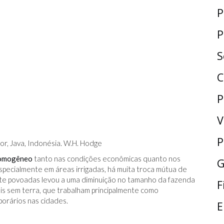
P
P
S
C
P
V
P
gor, Java, Indonésia. W.H. Hodge
omogêneo
tanto nas condições econômicas quanto nos
G
especialmente em áreas irrigadas, há muita troca mútua de
te povoadas levou a uma diminuição no tamanho da fazenda
F
s sem terra, que trabalham principalmente como
porários nas cidades.
E