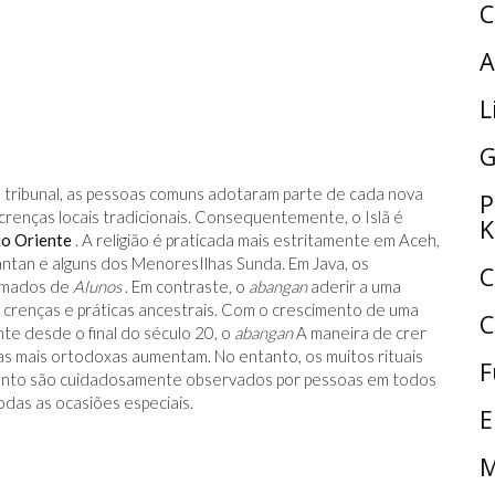
C
A
L
G
o tribunal, as pessoas comuns adotaram parte de cada nova
P
crenças locais tradicionais. Consequentemente, o Islã é
K
o Oriente
. A religião é praticada mais estritamente em Aceh,
antan e alguns dos MenoresIlhas Sunda. Em Java, os
C
amados de
Alunos
. Em contraste, o
abangan
aderir a uma
r crenças e práticas ancestrais. Com o crescimento de uma
C
nte desde o final do século 20, o
abangan
A maneira de crer
s mais ortodoxas aumentam. No entanto, os muitos rituais
F
mento são cuidadosamente observados por pessoas em todos
odas as ocasiões especiais.
E
M