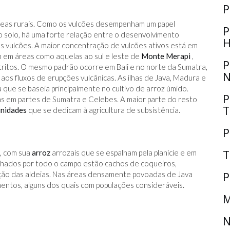
P
reas rurais. Como os vulcões desempenham um papel
P
 solo, há uma forte relação entre o desenvolvimento
H
os vulcões. A maior concentração de vulcões ativos está em
m em áreas como aquelas ao sul e leste de
Monte Merapi
,
P
etritos. O mesmo padrão ocorre em Bali e no norte da Sumatra,
N
aos fluxos de erupções vulcânicas. As ilhas de Java, Madura e
 que se baseia principalmente no cultivo de arroz úmido.
P
as em partes de Sumatra e Celebes. A maior parte do resto
T
nidades
que se dedicam à agricultura de subsistência.
P
T
l, com sua
arroz
arrozais que se espalham pela planície e em
lhados por todo o campo estão cachos de coqueiros,
ização das aldeias. Nas áreas densamente povoadas de Java
P
mentos, alguns dos quais com populações consideráveis.
M
N