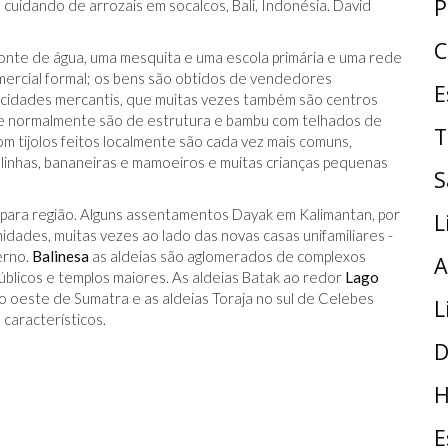
P
) cuidando de arrozais em socalcos, Bali, Indonésia. David
C
onte de água, uma mesquita e uma escola primária e uma rede
mercial formal; os bens são obtidos de vendedores
E
 cidades mercantis, que muitas vezes também são centros
 e normalmente são de estrutura e bambu com telhados de
T
om tijolos feitos localmente são cada vez mais comuns,
galinhas, bananeiras e mamoeiros e muitas crianças pequenas
S
 para região. Alguns assentamentos Dayak em Kalimantan, por
L
idades, muitas vezes ao lado das novas casas unifamiliares -
erno.
Balinesa
as aldeias são aglomerados de complexos
A
públicos e templos maiores. As aldeias Batak ao redor
Lago
 oeste de Sumatra e as aldeias Toraja no sul de Celebes
L
característicos.
D
H
E