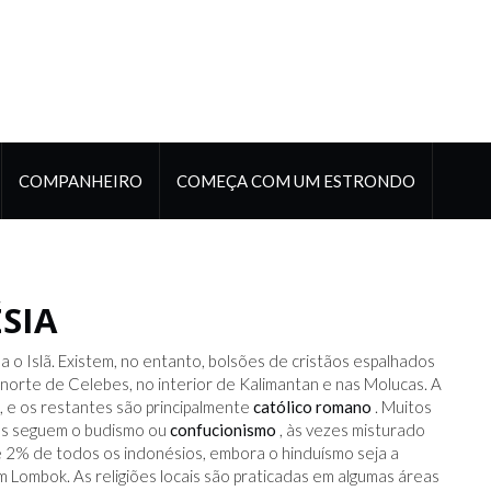
COMPANHEIRO
COMEÇA COM UM ESTRONDO
SIA
o Islã. Existem, no entanto, bolsões de cristãos espalhados
o norte de Celebes, no interior de Kalimantan e nas Molucas. A
, e os restantes são principalmente
católico romano
. Muitos
uns seguem o budismo ou
confucionismo
, às vezes misturado
 2% de todos os indonésios, embora o hinduísmo seja a
m Lombok. As religiões locais são praticadas em algumas áreas