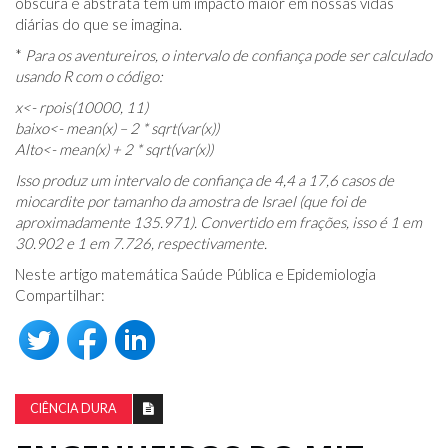
obscura e abstrata tem um impacto maior em nossas vidas
diárias do que se imagina.
*
Para os aventureiros, o intervalo de confiança pode ser calculado
usando R com o código:
x<- rpois(10000, 11)
baixo<- mean(x) – 2 * sqrt(var(x))
Alto<- mean(x) + 2 * sqrt(var(x))
Isso produz um intervalo de confiança de 4,4 a 17,6 casos de
miocardite por tamanho da amostra de Israel (que foi de
aproximadamente 135.971). Convertido em frações, isso é 1 em
30.902 e 1 em 7.726, respectivamente.
Neste artigo matemática Saúde Pública e Epidemiologia
Compartilhar:
CIÊNCIA DURA