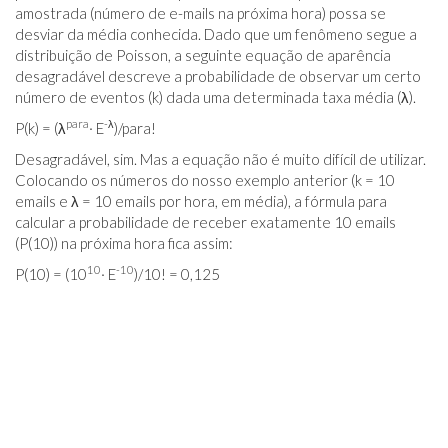
amostrada (número de e-mails na próxima hora) possa se
desviar da média conhecida. Dado que um fenômeno segue a
distribuição de Poisson, a seguinte equação de aparência
desagradável descreve a probabilidade de observar um certo
número de eventos (k) dada uma determinada taxa média (λ).
para
-λ
P(k) = (λ
· E
)/para!
Desagradável, sim. Mas a equação não é muito difícil de utilizar.
Colocando os números do nosso exemplo anterior (k = 10
emails e λ = 10 emails por hora, em média), a fórmula para
calcular a probabilidade de receber exatamente 10 emails
(P(10)) na próxima hora fica assim:
10
-10
P(10) = (10
· E
)/10! = 0,125