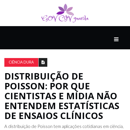
PRINCIPAL
PODCASTS
DO
CIÊNCIA DURA
THINK
AGAIN
DISTRIBUIÇÃO DE
POISSON: POR QUE
COMPANHEIRO
CIENTISTAS E MÍDIA NÃO
ENTENDEM ESTATÍSTICAS
DE ENSAIOS CLÍNICOS
COMEÇA
COM
UM
A distribuição de Poisson tem aplicações cotidianas em ciência,
ESTRONDO