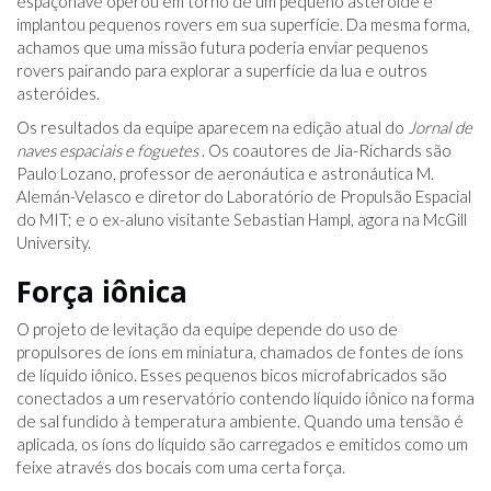
espaçonave operou em torno de um pequeno asteroide e
implantou pequenos rovers em sua superfície. Da mesma forma,
achamos que uma missão futura poderia enviar pequenos
rovers pairando para explorar a superfície da lua e outros
asteróides.
Os resultados da equipe aparecem na edição atual do
Jornal de
naves espaciais e foguetes
. Os coautores de Jia-Richards são
Paulo Lozano, professor de aeronáutica e astronáutica M.
Alemán-Velasco e diretor do Laboratório de Propulsão Espacial
do MIT; e o ex-aluno visitante Sebastian Hampl, agora na McGill
University.
Força iônica
O projeto de levitação da equipe depende do uso de
propulsores de íons em miniatura, chamados de fontes de íons
de líquido iônico. Esses pequenos bicos microfabricados são
conectados a um reservatório contendo líquido iônico na forma
de sal fundido à temperatura ambiente. Quando uma tensão é
aplicada, os íons do líquido são carregados e emitidos como um
feixe através dos bocais com uma certa força.