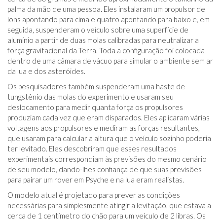
palma da mão de uma pessoa. Eles instalaram um propulsor de
íons apontando para cima e quatro apontando para baixo e, em
seguida, suspenderam o veículo sobre uma superfície de
alumínio a partir de duas molas calibradas para neutralizar a
força gravitacional da Terra. Toda a configuração foi colocada
dentro de uma câmara de vácuo para simular o ambiente sem ar
da lua e dos asteróides.
Os pesquisadores também suspenderam uma haste de
tungstênio das molas do experimento e usaram seu
deslocamento para medir quanta força os propulsores
produziam cada vez que eram disparados. Eles aplicaram várias
voltagens aos propulsores e mediram as forças resultantes,
que usaram para calcular a altura que o veículo sozinho poderia
ter levitado. Eles descobriram que esses resultados
experimentais correspondiam às previsões do mesmo cenário
de seu modelo, dando-lhes confiança de que suas previsões
para pairar um rover em Psyche e na lua eram realistas.
O modelo atual é projetado para prever as condições
necessárias para simplesmente atingir a levitação, que estava a
cerca de 1 centímetro do chão para um veículo de 2 libras. Os