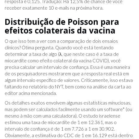
resposta é 0,125. Tradução: Há 12,5% de chance de você
receber exatamente 10 e-mails na próxima hora.
Distribuição de Poisson para
efeitos colaterais da vacina
O que isso tem a ver com a comparação de dois ensaios
clínicos? Ótima pergunta. Quando você está tentando
determinar a taxa de algo (λ, que neste caso é a taxa de
miocardite como efeito colateral da vacina COVID), você
precisa calcular um intervalo de confiança. Essa é uma maneira
de os pesquisadores mostrarem que a resposta real está em
algum intervalo específico de valores. Criticamente, isso estava
faltando no relatório do NYT, bem como na análise da carta ao
editor acima mencionada.
Os detalhes exatos envolvem algumas estatísticas minuciosas,
mas podem ser calculados facilmente usando um software* (ou
mesmo à mão com uma calculadora). O estudo israelense
estimou uma taxa de miocardite de 1 em 12.361, mas o
intervalo de confiança é de 1 em 7.726 a 1 em 30.902.
Obviamente, a estimativa do CDC de 1 em 16.129 está dentro