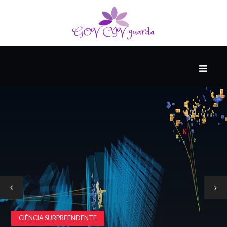
PRINCIPAL
PODCASTS
DO
THINK
AGAIN
COMPANHEIRO
COMEÇA
COM
UM
CIÊNCIA SURPREENDENTE
ESTRONDO