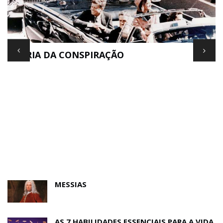
TEORIA DA CONSPIRAÇÃO
E
MESSIAS
AS 7 HABILIDADES ESSENCIAIS PARA A VIDA