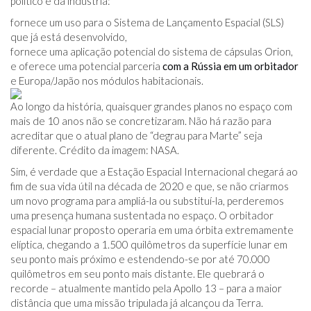
político e da indústria:
fornece um uso para o Sistema de Lançamento Espacial (SLS)
que já está desenvolvido,
fornece uma aplicação potencial do sistema de cápsulas Orion,
e oferece uma potencial parceria
com a Rússia em um orbitador
e Europa/Japão nos módulos habitacionais.
Ao longo da história, quaisquer grandes planos no espaço com
mais de 10 anos não se concretizaram. Não há razão para
acreditar que o atual plano de “degrau para Marte” seja
diferente. Crédito da imagem: NASA.
Sim, é verdade que a Estação Espacial Internacional chegará ao
fim de sua vida útil na década de 2020 e que, se não criarmos
um novo programa para ampliá-la ou substituí-la, perderemos
uma presença humana sustentada no espaço. O orbitador
espacial lunar proposto operaria em uma órbita extremamente
elíptica, chegando a 1.500 quilômetros da superfície lunar em
seu ponto mais próximo e estendendo-se por até 70.000
quilômetros em seu ponto mais distante. Ele quebrará o
recorde – atualmente mantido pela Apollo 13 – para a maior
distância que uma missão tripulada já alcançou da Terra.