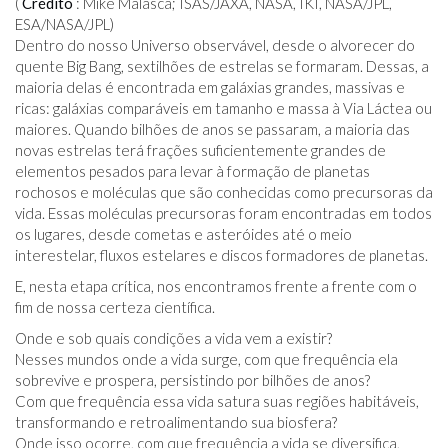
(
Crédito
: Mike Malasca; ISAS/JAXA, NASA, IKI, NASA/JPL,
ESA/NASA/JPL)
Dentro do nosso Universo observável, desde o alvorecer do
quente Big Bang, sextilhões de estrelas se formaram. Dessas, a
maioria delas é encontrada em galáxias grandes, massivas e
ricas: galáxias comparáveis ​​em tamanho e massa à Via Láctea ou
maiores. Quando bilhões de anos se passaram, a maioria das
novas estrelas terá frações suficientemente grandes de
elementos pesados ​​para levar à formação de planetas
rochosos e moléculas que são conhecidas como precursoras da
vida. Essas moléculas precursoras foram encontradas em todos
os lugares, desde cometas e asteróides até o meio
interestelar, fluxos estelares e discos formadores de planetas.
E, nesta etapa crítica, nos encontramos frente a frente com o
fim de nossa certeza científica.
Onde e sob quais condições a vida vem a existir?
Nesses mundos onde a vida surge, com que frequência ela
sobrevive e prospera, persistindo por bilhões de anos?
Com que frequência essa vida satura suas regiões habitáveis,
transformando e retroalimentando sua biosfera?
Onde isso ocorre, com que frequência a vida se diversifica,