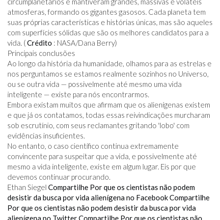
circumplanetários e mantiveram grandes, massivas e voláteis
atmosferas, formando os gigantes gasosos. Cada planeta tem
suas próprias características e histórias únicas, mas são aqueles
com superfícies sólidas que são os melhores candidatos para a
vida. (
Crédito
: NASA/Dana Berry)
Principais conclusões
Ao longo da história da humanidade, olhamos para as estrelas e
nos perguntamos se estamos realmente sozinhos no Universo,
ou se outra vida — possivelmente até mesmo uma vida
inteligente — existe para nós encontrarmos.
Embora existam muitos que afirmam que os alienígenas existem
e que já os contatamos, todas essas reivindicações murcharam
sob escrutínio, com seus reclamantes gritando 'lobo' com
evidências insuficientes.
No entanto, o caso científico continua extremamente
convincente para suspeitar que a vida, e possivelmente até
mesmo a vida inteligente, existe em algum lugar. Eis por que
devemos continuar procurando.
Ethan Siegel
Compartilhe Por que os cientistas não podem
desistir da busca por vida alienígena no Facebook
Compartilhe
Por que os cientistas não podem desistir da busca por vida
alienígena no Twitter
Compartilhe Por que os cientistas não