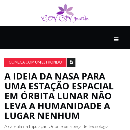
PRINCIPAL
PODCASTS
DO
COMEÇA COM UM ESTRONDO
THINK
AGAIN
A IDEIA DA NASA PARA
UMA ESTAÇÃO ESPACIAL
COMPANHEIRO
EM ÓRBITA LUNAR NÃO
LEVA A HUMANIDADE A
LUGAR NENHUM
COMEÇA
COM
UM
A cápsula da tripulação Orion é uma peça de tecnologia
ESTRONDO