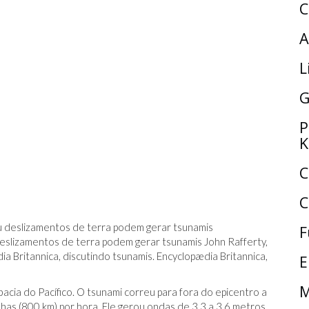
C
A
L
G
P
K
C
C
F
eslizamentos de terra podem gerar tsunamis John Rafferty,
a Britannica, discutindo tsunamis. Encyclopædia Britannica,
E
M
acia do Pacífico. O tsunami correu para fora do epicentro a
as (800 km) por hora. Ele gerou ondas de 3,3 a 3,6 metros