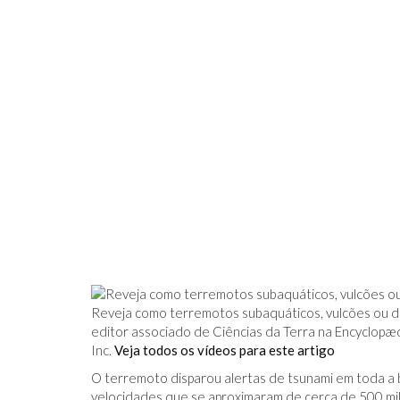
Reveja como terremotos subaquáticos, vulcões ou d
editor associado de Ciências da Terra na Encyclopædi
Inc.
Veja todos os vídeos para este artigo
O terremoto disparou alertas de tsunami em toda a b
velocidades que se aproximaram de cerca de 500 milh