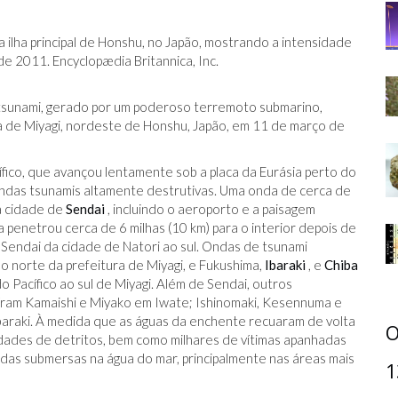
ilha principal de Honshu, no Japão, mostrando a intensidade
 2011. Encyclopædia Britannica, Inc.
sunami, gerado por um poderoso terremoto submarino,
ia de Miyagi, nordeste de Honshu, Japão, em 11 de março de
cífico, que avançou lentamente sob a placa da Eurásia perto do
ondas tsunamis altamente destrutivas. Uma onda de cerca de
a cidade de
Sendai
, incluindo o aeroporto e a paisagem
 penetrou cerca de 6 milhas (10 km) para o interior depois de
Sendai da cidade de Natori ao sul. Ondas de tsunami
ao norte da prefeitura de Miyagi, e Fukushima,
Ibaraki
, e
Chiba
o Pacífico ao sul de Miyagi. Além de Sendai, outros
uíram Kamaishi e Miyako em Iwate; Ishinomaki, Kesennuma e
Ibaraki. À medida que as águas da enchente recuaram de volta
O
dades de detritos, bem como milhares de vítimas apanhadas
das submersas na água do mar, principalmente nas áreas mais
1