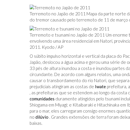
Terremoto no Japão de 2011 Mapa da parte norte da 
do tremor causado pelo terremoto de 11 de março de
Terremoto e tsunami no Japão de 2011 Um enorme t
envolvendo uma área residencial em Natori, provínc
2011. Kyodo / AP
O súbito impulso horizontal e vertical da placa do Pa
Japão, deslocou a água acima e gerou uma série de 
33 pés de altura inundou a costa e inundou partes d
circundante. De acordo com alguns relatos, uma onda
causar o transbordamento do rio Natori, que separa 
prejudiciais atingiram as costas de
Iwate
prefeitura, 
, as prefeituras que se estendem ao longo da costa d
comunidades
duramente atingidos pelo tsunami incl
Shiogama em Miyagi; e Kitaibaraki e Hitachinaka em 
para o mar, eles carregaram consigo enormes quanti
no
dilúvio
. Grandes extensões de terra foram deixa
baixas.