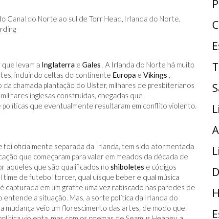
P
o Canal do Norte ao sul de Torr Head, Irlanda do Norte.
C
rding
E
T
r que levam a
Inglaterra
e
Gales
, A Irlanda do Norte há muito
s, incluindo celtas do continente
Europa
e
Vikings
,
o da chamada plantação do Ulster, milhares de presbiterianos
S
militares inglesas construídas, chegadas que
 e políticas que eventualmente resultaram em conflito violento.
L
A
foi oficialmente separada da Irlanda, tem sido atormentada
L
cificação que começaram para valer em meados da década de
or aqueles que são qualificados no
shiboletes
e códigos
D
time de futebol torcer, qual uísque beber e qual música
 é capturada em um grafite uma vez rabiscado nas paredes de
H
 entende a situação. Mas, a sorte política da Irlanda do
a mudança veio um florescimento das artes, de modo que
E
política violenta, mas com os poemas de Seamus Heaney, a