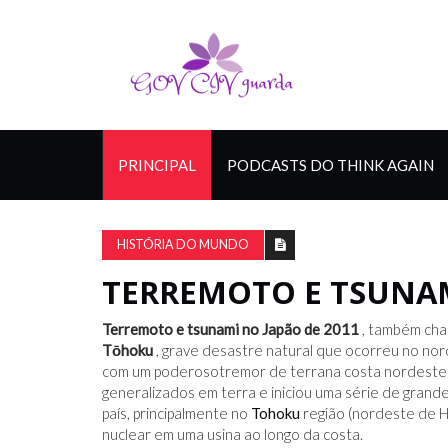
PRINCIPAL
PODCASTS DO THINK AGAIN
HISTÓRIA DO MUNDO
TERREMOTO E TSUNAM
Terremoto e tsunami no Japão de 2011
, também ch
Tōhoku
, grave desastre natural que ocorreu no n
com um poderosotremor de terrana costa nordeste de
generalizados em terra e iniciou uma série de grand
país, principalmente no
Tohoku
região (nordeste de 
nuclear em uma usina ao longo da costa.