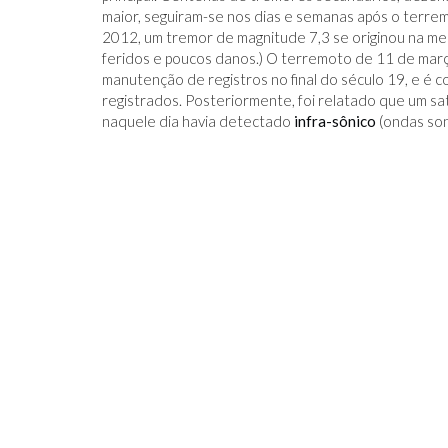
maior, seguiram-se nos dias e semanas após o terrem
2012, um tremor de magnitude 7,3 se originou na me
feridos e poucos danos.) O terremoto de 11 de março 
manutenção de registros no final do século 19, e é
registrados. Posteriormente, foi relatado que um sa
naquele dia havia detectado
infra-sônico
(ondas son
IDO NO FACEBOOK
O TRUQUE ANTICÂNCER DOS
CATIVAS - PARA
ELEFANTES É DESCOBERTO