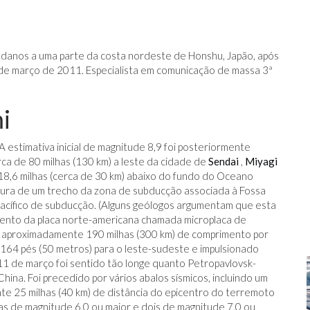
 danos a uma parte da costa nordeste de Honshu, Japão, após
de março de 2011. Especialista em comunicação de massa 3ª
i
 (A estimativa inicial de magnitude 8,9 foi posteriormente
rca de 80 milhas (130 km) a leste da cidade de
Sendai
,
Miyagi
18,6 milhas (cerca de 30 km) abaixo do fundo do Oceano
ptura de um trecho da zona de subducção associada à Fossa
 Pacífico de subducção. (Alguns geólogos argumentam que esta
mento da placa norte-americana chamada microplaca de
 aproximadamente 190 milhas (300 km) de comprimento por
 164 pés (50 metros) para o leste-sudeste e impulsionado
11 de março foi sentido tão longe quanto Petropavlovsk-
China. Foi precedido por vários abalos sísmicos, incluindo um
e 25 milhas (40 km) de distância do epicentro do terremoto
as de magnitude 6,0 ou maior e dois de magnitude 7,0 ou