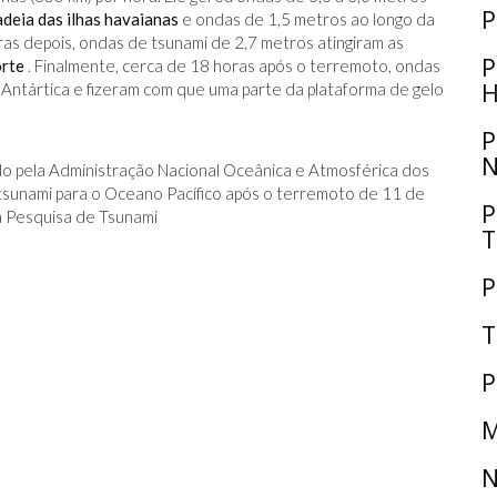
P
deia das ilhas havaianas
e ondas de 1,5 metros ao longo da
oras depois, ondas de tsunami de 2,7 metros atingiram as
P
orte
. Finalmente, cerca de 18 horas após o terremoto, ondas
H
a Antártica e fizeram com que uma parte da plataforma de gelo
P
N
o pela Administração Nacional Oceânica e Atmosférica dos
sunami para o Oceano Pacífico após o terremoto de 11 de
P
 Pesquisa de Tsunami
T
P
T
P
M
N