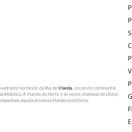
P
P
S
C
P
V
P
 quadrante nordeste da ilha de
Irlanda
, no oeste continental
Atlântica. A Irlanda do Norte é às vezes chamada de Ulster,
G
mpunham aquela província irlandesa histórica.
F
E