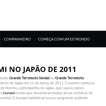
COMPANHEIRO
COMEÇA COM UM ESTRONDO
I NO JAPÃO DE 2011
amado
Grande Terremoto Sendai
ou
Grande Terremoto
ordeste do Japão em 11 de março de 2011. O evento começou
 Honshu, a principal ilha do Japão, que causou danos
es
tsunami
ondas que devastaram muitas áreas costeiras do
Honshu). O tsunami também provocou um grande acidente