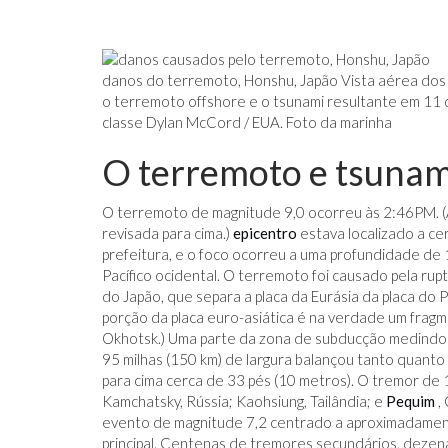
danos do terremoto, Honshu, Japão Vista aérea dos
o terremoto offshore e o tsunami resultante em 11 
classe Dylan McCord / EUA. Foto da marinha
O terremoto e tsunam
O terremoto de magnitude 9,0 ocorreu às 2:46
PM
.
revisada para cima.)
epicentro
estava localizado a ce
prefeitura, e o foco ocorreu a uma profundidade de 
Pacífico ocidental. O terremoto foi causado pela ru
do Japão, que separa a placa da Eurásia da placa do
porção da placa euro-asiática é na verdade um frag
Okhotsk.) Uma parte da zona de subducção medindo
95 milhas (150 km) de largura balançou tanto quanto
para cima cerca de 33 pés (10 metros). O tremor de 
Kamchatsky, Rússia; Kaohsiung, Tailândia; e
Pequim
, 
evento de magnitude 7,2 centrado a aproximadament
principal. Centenas de tremores secundários, dezen