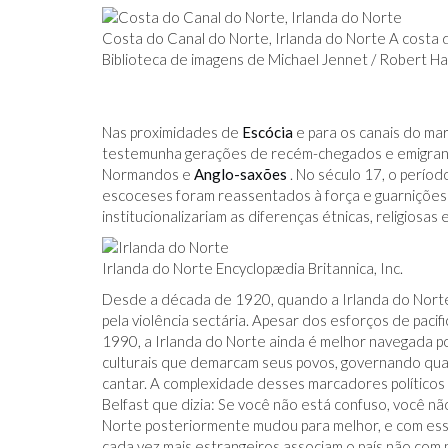
Costa do Canal do Norte, Irlanda do Norte A costa d
Biblioteca de imagens de Michael Jennet / Robert Ha
Nas proximidades de
Escócia
e para os canais do ma
testemunha gerações de recém-chegados e emigrante
Normandos e
Anglo-saxões
. No século 17, o períod
escoceses foram reassentados à força e guarnições 
institucionalizariam as diferenças étnicas, religiosas
Irlanda do Norte Encyclopædia Britannica, Inc.
Desde a década de 1920, quando a Irlanda do Norte 
pela violência sectária. Apesar dos esforços de pa
1990, a Irlanda do Norte ainda é melhor navegada p
culturais que demarcam seus povos, governando qual 
cantar. A complexidade desses marcadores políticos
Belfast que dizia: Se você não está confuso, você não
Norte posteriormente mudou para melhor, e com ess
cada vez mais estrangeiros associam o país não com 