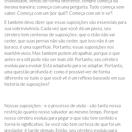
criatividade, vendo de forma diferente, sempre começa da
mesma maneira: começa com uma pergunta. Tudo começa sem
saber. Começa com um 'por quê?'. Começa com um 'e se?'.
E também devo dizer que essas suposições são essenciais para
sua sobrevivência. Cada vez que você dá um passo, seu
cérebro tem centenas de suposições: que o chão não vai
ceder, que suas pernas não vão ceder, que isso não é um
buraco, é uma superfície. Portanto, essas suposições nos
mantêm vivos. Mas também podem atrapalhar, porque o que
antes era útil pode não ser mais útil. Portanto, seu cérebro
evoluiu para evoluir. Está adaptado para se adaptar. Portanto,
uma questão profunda é: como é possível ver de forma
diferente se tudo o que você vê é um reflexo baseado em sua
história de suposições?
Nossas suposições - e o processo de visão - são tanto nossa
restrição quanto nosso salvador ao mesmo tempo. Porque
nosso cérebro evoluiu para pegar o que não tem sentido e
torná-lo significativo. Se você não tem certeza de que foi um
predador, é tarde demais. Então, seu cérebro evoluiu para