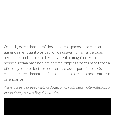
Os antigos escribas sumérios usavam espaços para marcar
ausências, enquanto os babilônios usavam um sinal de duas
pequenas cunhas para diferenciar entre magnitudes (como
nosso sistema baseado em decimal emprega zeros para fazer a
diferença entre décimos, centenas e assim por diante). Os
maias também tinham um tipo semelhante de marcador em seus
calendários.
Assista a esta breve história do zero narrada pela matemática Dra.
Hannah Fry para o Royal Institute.