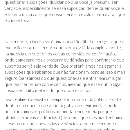
questionar suposições, duvidar do que você já presumiu ser
verdade, especialmente se essa suposição define quem você é,
é fazer a única coisa que nosso cérebro evoluiu para evitar, que
é a incerteza.
Na verdade, a incerteza é uma coisa tão difícil e perigosa, que a
evolução criou um cérebro que tenta evitá-la completamente,
na medida em que temos coisas como viés de confirmação,
onde começaremos a procurar evidências para confirmar o que
supomos ser já seja verdade. Que preferiríamos nos agarrar a
suposições que sabemos que não funcionam, porque isso é mais
seguro (pensamos) do que questioná-las e entrar em um lugar
que realmente não conhecemos, mesmo que esse outro lugar
possa ser muito melhor do que onde estamos.
Isso realmente existe o tempo todo dentro da política. Existe
dentro do conceito de visão negativa de reviravoltas, onde
ridicularizamos os políticos por mudarem de ideia porque
obtiveram novas evidências. Queremos que eles mantenham o
mesmo caminho, apesar das evidências, o que na verdade os
leva muito mais em direção a uma crença do que a qualquer