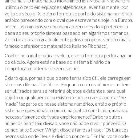
ainda mais. O matemático Mohammed ibn-Musa al-Khowarizmi
utilizou o zero em equações algébricas e, eventualmente, por
volta do século IX, o zero tornou-se parte do sistema numérico
arábico parecendo com o oval que escrevemos hoje. Na Europa,
porém, os romanos se opunham ao zero devido à preferência
dada ao seu próprio sistema baseado em algarismos romanos.
Zero foi adotado gradualmente pelos europeus, sendo o mais
famoso defensor do matemático italiano Fibonacci.
Conforme a matemática evoluiu, o zero formou a pedra angular
do cálculo. Agora está na base do sistema binário da
computação moderna de zeros e uns.
É claro que, por mais que o zero tenha sido útil, ele carrega em
si certos dilemas filosóficos. Enquanto outros números podem
ser utilizados para se referir a objetos existentes, para qual
objeto ou qualquer coisa existente pode o zero apontar? Se
“nada” faz parte de nosso sistema numérico, então o próprio
sistema é questionado como uma prática construída, mas não
necessariamente derivada empiricamente? Embora outros
números permitam divisão, você não pode dividir por zero. O
comediante Steven Wright disse a famosa frase: “
Os buracos
negros são onde Deus é dividido por zero. ” Então, você pode