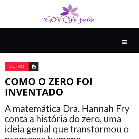
PRINCIPAL
PODCASTS
DO
OUTRO
THINK
AGAIN
COMO O ZERO FOI
INVENTADO
COMPANHEIRO
A matemática Dra. Hannah Fry
conta a história do zero, uma
COMEÇA
ideia genial que transformou o
COM
UM
ESTRONDO