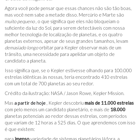
Agora você pode pensar que essas chances não são tão boas,
mas você nem sabe a metade disso. Mercúrio e Marte são
muito pequeno
, o que significa que eles não bloqueiam o
suficiente da luz do Sol, para serem detectáveis ​​com nossa
melhor tecnologia de localização de planetas, e os quatro
planetas externos, apesar de seus grandes tamanhos, levam
demasiado longo
orbitar para Kepler observar mais de um
trânsito, uma necessidade para apelidar um objeto de
candidato a planeta.
Isso significa que, se o Kepler estivesse olhando para 100.000
estrelas idênticas às nossas, teria encontrado 410 estrelas
com um total de 700 planetas ao seu redor.
Crédito da ilustração: NASA / Jason Rowe, Kepler Mission.
Mas
a partir de hoje
, Kepler descobriu
mais de 11.000 estrelas
com pelo menos um candidato planetário, e mais de
18.000
planetas potenciais ao redor dessas estrelas, com períodos
que variam de 12 horas a 525 dias. O que aprendemos com isso
é que existem:
para
imenso
variedade de sistemas planetários lá fora, a