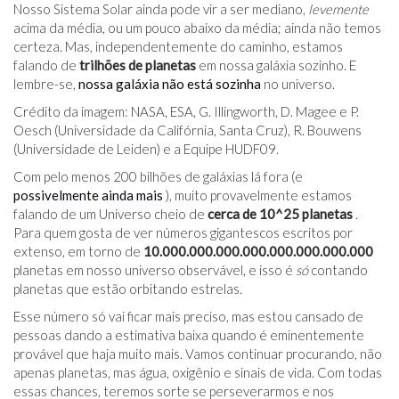
Nosso Sistema Solar ainda pode vir a ser mediano,
levemente
acima da média, ou um pouco abaixo da média; ainda não temos
certeza. Mas, independentemente do caminho, estamos
falando de
trilhões de planetas
em nossa galáxia sozinho. E
lembre-se,
nossa galáxia não está sozinha
no universo.
Crédito da imagem: NASA, ESA, G. Illingworth, D. Magee e P.
Oesch (Universidade da Califórnia, Santa Cruz), R. Bouwens
(Universidade de Leiden) e a Equipe HUDF09.
Com pelo menos 200 bilhões de galáxias lá fora (e
possivelmente ainda mais
), muito provavelmente estamos
falando de um Universo cheio de
cerca de 10^25 planetas
.
Para quem gosta de ver números gigantescos escritos por
extenso, em torno de
10.000.000.000.000.000.000.000.000
planetas em nosso universo observável, e isso é
só
contando
planetas que estão orbitando estrelas.
Esse número só vai ficar mais preciso, mas estou cansado de
pessoas dando a estimativa baixa quando é eminentemente
provável que haja muito mais. Vamos continuar procurando, não
apenas planetas, mas água, oxigênio e sinais de vida. Com todas
essas chances, teremos sorte se perseverarmos e nos