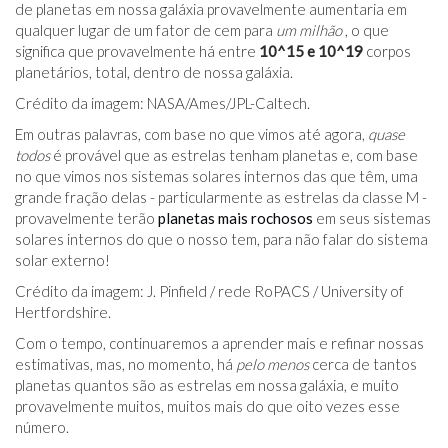
de planetas em nossa galáxia provavelmente aumentaria em
qualquer lugar de um fator de cem para
um milhão
, o que
significa que provavelmente há entre
10^15 e 10^19
corpos
planetários, total, dentro de nossa galáxia.
Crédito da imagem: NASA/Ames/JPL-Caltech.
Em outras palavras, com base no que vimos até agora,
quase
todos
é provável que as estrelas tenham planetas e, com base
no que vimos nos sistemas solares internos das que têm, uma
grande fração delas - particularmente as estrelas da classe M -
provavelmente terão
planetas mais rochosos
em seus sistemas
solares internos do que o nosso tem, para não falar do sistema
solar externo!
Crédito da imagem: J. Pinfield / rede RoPACS / University of
Hertfordshire.
Com o tempo, continuaremos a aprender mais e refinar nossas
estimativas, mas, no momento, há
pelo menos
cerca de tantos
planetas quantos são as estrelas em nossa galáxia, e muito
provavelmente muitos, muitos mais do que oito vezes esse
número.