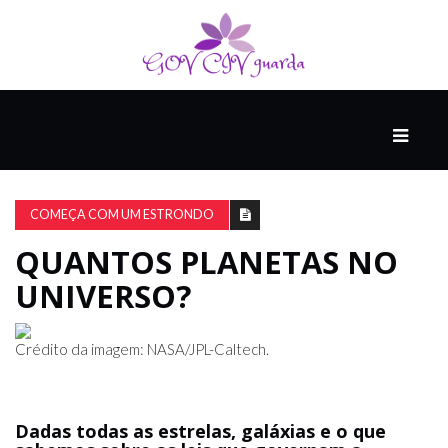
PRINCIPAL
PODCASTS
DO
COMEÇA COM UM ESTRONDO
THINK
AGAIN
QUANTOS PLANETAS NO
UNIVERSO?
COMPANHEIRO
Crédito da imagem: NASA/JPL-Caltech.
COMEÇA
COM
UM
Dadas todas as estrelas, galáxias e o que
ESTRONDO