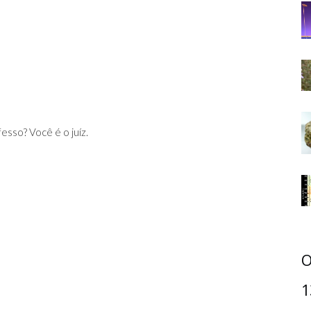
esso? Você é o juíz.
O
1