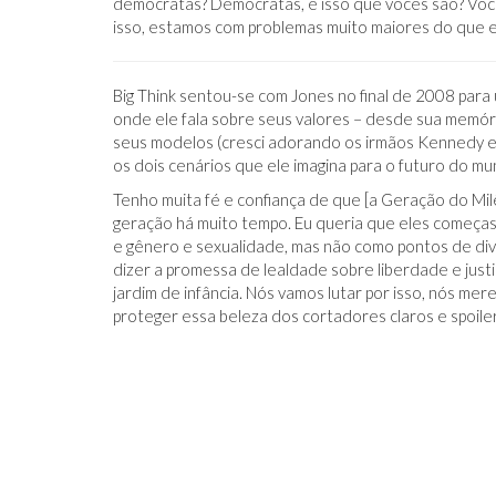
democratas? Democratas, é isso que vocês são? Você
isso, estamos com problemas muito maiores do que 
Big Think sentou-se com Jones no final de 2008 para
onde ele fala sobre seus valores – desde sua memór
seus modelos (cresci adorando os irmãos Kennedy e o
IDO NO FACEBOOK
O TRUQUE ANTICÂNCER DOS
os dois cenários que ele imagina para o futuro do m
CATIVAS - PARA
ELEFANTES É DESCOBERTO
Tenho muita fé e confiança de que [a Geração do Mi
geração há muito tempo. Eu queria que eles começass
e gênero e sexualidade, mas não como pontos de div
dizer a promessa de lealdade sobre liberdade e just
jardim de infância. Nós vamos lutar por isso, nós m
proteger essa beleza dos cortadores claros e spoiler