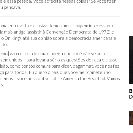
 é essa pessoa? Você acredita nessas coisas? Se você fizer
eu pensava.
 uma entrevista exclusiva. Temos uma filmagem interessante
ia mais antiga (assistir à Convenção Democrata de 1972) e
 Dr. King), até sua opinião sobre a democracia americana e
T
undo:
lênio] vai crescer de uma maneira que você não vê uma
em unidos – para levar a sério as questões de raça e classe
isão, como pontos comuns para dizer, dagammat, você nos fez
iça para todos . Eu quero o país que você me prometeu no
erecemos – você nos contou sobre America the Beautiful. Vamos
s.
BERNIE MADOFF AJUDOU O MERCADO
DE ARTE?