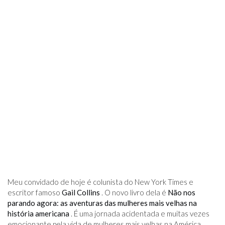
Meu convidado de hoje é colunista do New York Times e
escritor famoso
Gail Collins
. O novo livro dela é
Não nos
parando agora: as aventuras das mulheres mais velhas na
história americana
. É uma jornada acidentada e muitas vezes
emocionante pela vida de mulheres mais velhas na América,