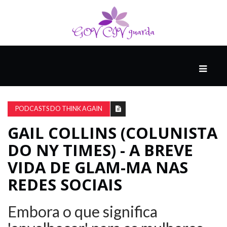
PRINCIPAL
PODCASTS
DO
PODCASTS DO THINK AGAIN
THINK
AGAIN
GAIL COLLINS (COLUNISTA
DO NY TIMES) - A BREVE
COMPANHEIRO
VIDA DE GLAM-MA NAS
REDES SOCIAIS
COMEÇA
COM
Embora o que significa
UM
ESTRONDO