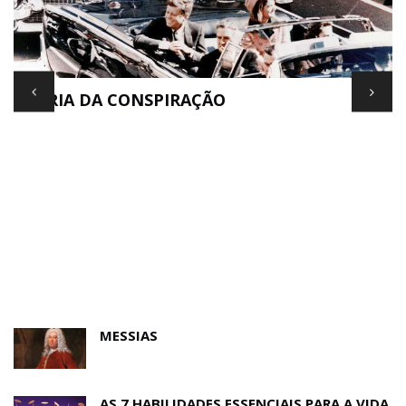
TEORIA DA CONSPIRAÇÃO
E
MESSIAS
AS 7 HABILIDADES ESSENCIAIS PARA A VIDA