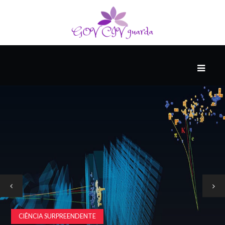
PRINCIPAL
PODCASTS
DO
THINK
AGAIN
COMPANHEIRO
COMEÇA
COM
UM
CIÊNCIA SURPREENDENTE
ESTRONDO