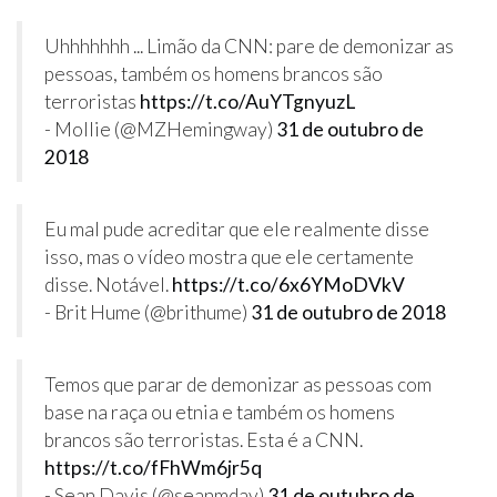
Uhhhhhhh ... Limão da CNN: pare de demonizar as
pessoas, também os homens brancos são
terroristas
https://t.co/AuYTgnyuzL
- Mollie (@MZHemingway)
31 de outubro de
2018
Eu mal pude acreditar que ele realmente disse
isso, mas o vídeo mostra que ele certamente
disse. Notável.
https://t.co/6x6YMoDVkV
- Brit Hume (@brithume)
31 de outubro de 2018
Temos que parar de demonizar as pessoas com
base na raça ou etnia e também os homens
brancos são terroristas. Esta é a CNN.
https://t.co/fFhWm6jr5q
- Sean Davis (@seanmdav)
31 de outubro de