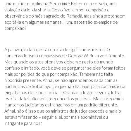
uma mulher muçulmana. Seu crime? Beber uma cerveja, uma
violação da lei da sharia. Eles o fizeram por compaixão e
observância do mês sagrado do Ramadã, mas ainda pretendem
açoitá-la em algumas semanas. Hum, estes são exemplos de
compaixão?
A palavra, é claro, está repleta de significados mistos. O
conservadorismo compassivo de George W. Bush vem à mente.
Mas quando os atos ofensivos deixam o resto do mundo
confuso e irritado, você deve se perguntar se eles foram feitos
mais por política do que por compaixão. Também não falta
hipocrisia presente. Afinal, se não aprendemos nada com as
audiências de Sotomayor, é que não há papel para compaixão ou
empatia nas decisões judiciais. Os juízes devem seguir a letra
estrita da lei, não seus preconceitos pessoais. Mas parecemos
manter os judiciários estrangeiros em um padrão diferente.
Afinal, não é isso que os ministros da justiça escocês e malaio
estavam fazendo – seguir a lei, por mais abominável ou
intrigante para nós?