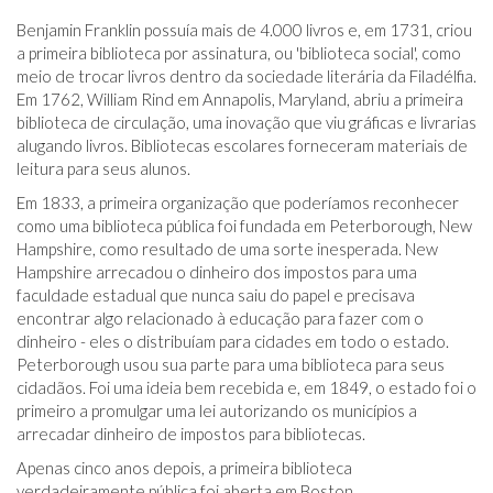
Benjamin Franklin possuía mais de 4.000 livros e, em 1731, criou
a primeira biblioteca por assinatura, ou 'biblioteca social', como
meio de trocar livros dentro da sociedade literária da Filadélfia.
Em 1762, William Rind em Annapolis, Maryland, abriu a primeira
biblioteca de circulação, uma inovação que viu gráficas e livrarias
alugando livros. Bibliotecas escolares forneceram materiais de
leitura para seus alunos.
Em 1833, a primeira organização que poderíamos reconhecer
como uma biblioteca pública foi fundada em Peterborough, New
Hampshire, como resultado de uma sorte inesperada. New
Hampshire arrecadou o dinheiro dos impostos para uma
faculdade estadual que nunca saiu do papel e precisava
encontrar algo relacionado à educação para fazer com o
dinheiro - eles o distribuíam para cidades em todo o estado.
Peterborough usou sua parte para uma biblioteca para seus
cidadãos. Foi uma ideia bem recebida e, em 1849, o estado foi o
primeiro a promulgar uma lei autorizando os municípios a
arrecadar dinheiro de impostos para bibliotecas.
Apenas cinco anos depois, a primeira biblioteca
verdadeiramente pública foi aberta em Boston.