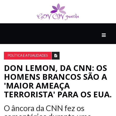
PRINCIPAL
PODCASTS
DO
POLÍTICA E ATUALIDADES
THINK
AGAIN
DON LEMON, DA CNN: OS
HOMENS BRANCOS SÃO A
COMPANHEIRO
'MAIOR AMEAÇA
TERRORISTA' PARA OS EUA.
COMEÇA
COM
O âncora da CNN fez os
UM
ESTRONDO