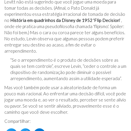
Levitt não está sugerindo que você jogue uma moeda para
tomar todas as decisões. (Afinal, o Pato Donald já
experimentou essa estratégia irracional de tomada de decisão
no
História em quadrinhos da Disney de 1952 'Flip Decision'
,
onde ele pratica uma pseudofilosofia chamada 'flipismo'. Spoiler:
Não foi bem.) Mas o cara ou coroa parece ter alguns benefícios.
No estudo, Levin observa que algumas pessoas podem preferir
entregar seu destino ao acaso, a fim de evitar o
arrependimento.
“Se o arrependimento é o produto de decisões sobre as
quais se tem controle”, escreve Levin, “ceder o controle a um
dispositivo de randomização pode diminuir o possível
arrependimento, aumentando assim a utilidade esperada”.
Mas você também pode usar a aleatoriedade de forma um
pouco mais racional. Ao enfrentar uma decisão difícil, você pode
jogar uma moeda e, ao ver o resultado, perceber se sente alívio
ou pavor. Se você se sentir aliviado, provavelmente esse é o
caminho que você deve escolher.
Compartilhar: