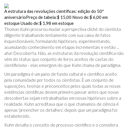
A estrutura das revoluções científicas: edição do 50º
aniversário
Preço de tabela:
$ 15,00
Novo de:
$ 6,00
em
estoque
Usado de:
$ 1,98
em estoque
Thomas Kuhn procurou mudar a perspectiva clichê do cientista
diligente trabalhando lentamente com sua caixa de fatos
inquestionáveis, formulando hipóteses, experimentando,
acumulando conhecimento em etapas incrementais e então ...
aha! Descoberta. Não, as estruturas da revolução científica não
vêm do status quo conjunto de livros aceitos de castas do
cientificismo - elas emergem do que Kuhn chama de paradigma.
Um paradigma é um pano de fundo cultural e científico aceito
pela comunidade por todos os cientistas. É um conjunto de
suposições, teorias e preconceitos pelos quais todas as novas
evidências científicas devem primeiro passar antes que novas
descobertas sejam retrabalhadas em novas hipóteses sobre a
realidade. Kuhn acreditava que o que chamamos de ciência é
apenas 'preencher os detalhes', depois que um paradigma foi
estabelecido.
Kuhn desafia o conceito de processo científico e o considera