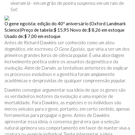
viveram lá - em um grão de poeira suspenso em um raio de
Sol.'
O gene egoísta: edição do 40º aniversário (Oxford Landmark
Science)
Preço de tabela:
$ 15,95
Novo de:
$ 8,26
em estoque
Usado de:
$ 7,00
em estoque
Antes de Richard Dawkins ser conhecido como um ateu
dogmático, ele escreveu
O Gene Egoísta
, que viria a ser um dos
primeiros grandes livros de ciência popular. É uma abordagem
incrivelmente poética sobre os assuntos da genética e da
evolução. Além de Darwin, as tentativas anteriores de explicar
os processos evolutivos e a genética foram amplamente
acadêmicas e desprovidas de qualquer compreensão popular.
Dawkins consegue argumentar sua ideia de que os genes são
os verdadeiros motores da evolução e uma espécie de
imortalidade. Para Dawkins, as espécies e os indivíduos são
meros veículos para o gene, portanto, em certo sentido, apenas
ferramentas para propagar o gene. Antes de Dawkins
apresentar essa ideia, o consenso geral era que a seleção
natural aprimora seu comportamento em favor de manter viva a
criatura ou espécie individual. Tente interpretar a ideia