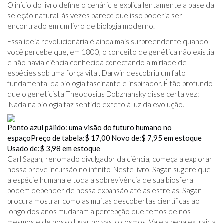
O início do livro define o cenário e explica lentamente a base da
seleção natural, às vezes parece que isso poderia ser
encontrado em um livro de biologia moderno.
Essa ideia revolucionária é ainda mais surpreendente quando
você percebe que, em 1800, o conceito de genética não existia
e não havia ciência conhecida conectando a miríade de
espécies sob uma força vital. Darwin descobriu um fato
fundamental da biologia fascinante e inspirador. É tão profundo
que o geneticista Theodosius Dobzhansky disse certa vez:
'Nada na biologia faz sentido exceto à luz da evolução'.
Ponto azul pálido: uma visão do futuro humano no
espaço
Preço de tabela:
$ 17,00
Novo de:
$ 7,95
em estoque
Usado de:
$ 3,98
em estoque
Carl Sagan, renomado divulgador da ciência, começa a explorar
nossa breve incursão no infinito. Neste livro, Sagan sugere que
a espécie humana e toda a sobrevivência de sua biosfera
podem depender de nossa expansão até as estrelas. Sagan
procura mostrar como as muitas descobertas científicas ao
longo dos anos mudaram a percepção que temos de nós
mesmos e de nosso lugar no vasto cosmos. Vale a pena extrair a