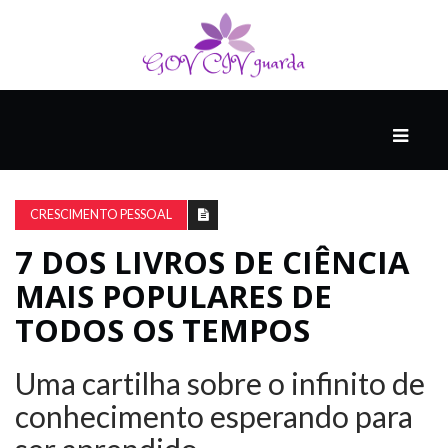
PRINCIPAL
PODCASTS
DO
CRESCIMENTO PESSOAL
THINK
AGAIN
7 DOS LIVROS DE CIÊNCIA
MAIS POPULARES DE
COMPANHEIRO
TODOS OS TEMPOS
Uma cartilha sobre o infinito de
COMEÇA
COM
conhecimento esperando para
UM
ESTRONDO