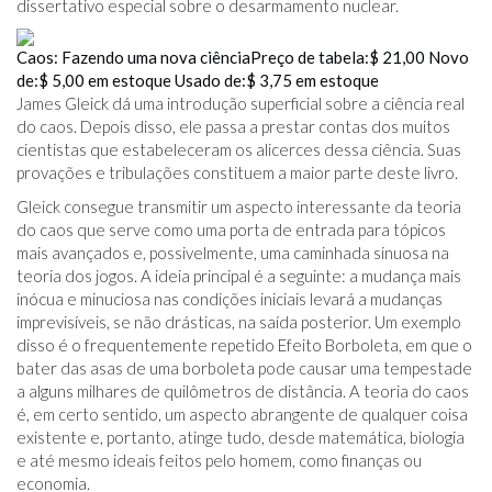
dissertativo especial sobre o desarmamento nuclear.
Caos: Fazendo uma nova ciência
Preço de tabela:
$ 21,00
Novo
de:
$ 5,00
em estoque
Usado de:
$ 3,75
em estoque
James Gleick dá uma introdução superficial sobre a ciência real
do caos. Depois disso, ele passa a prestar contas dos muitos
cientistas que estabeleceram os alicerces dessa ciência. Suas
provações e tribulações constituem a maior parte deste livro.
Gleick consegue transmitir um aspecto interessante da teoria
do caos que serve como uma porta de entrada para tópicos
mais avançados e, possivelmente, uma caminhada sinuosa na
teoria dos jogos. A ideia principal é a seguinte: a mudança mais
inócua e minuciosa nas condições iniciais levará a mudanças
imprevisíveis, se não drásticas, na saída posterior. Um exemplo
disso é o frequentemente repetido Efeito Borboleta, em que o
bater das asas de uma borboleta pode causar uma tempestade
a alguns milhares de quilômetros de distância. A teoria do caos
é, em certo sentido, um aspecto abrangente de qualquer coisa
existente e, portanto, atinge tudo, desde matemática, biologia
e até mesmo ideais feitos pelo homem, como finanças ou
economia.