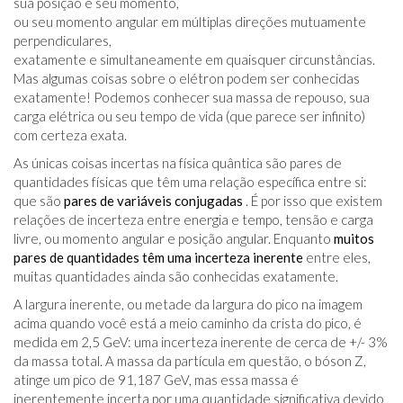
sua posição e seu momento,
ou seu momento angular em múltiplas direções mutuamente
perpendiculares,
exatamente e simultaneamente em quaisquer circunstâncias.
Mas algumas coisas sobre o elétron podem ser conhecidas
exatamente! Podemos conhecer sua massa de repouso, sua
carga elétrica ou seu tempo de vida (que parece ser infinito)
com certeza exata.
As únicas coisas incertas na física quântica são pares de
quantidades físicas que têm uma relação específica entre si:
que são
pares de variáveis ​​conjugadas
. É por isso que existem
relações de incerteza entre energia e tempo, tensão e carga
livre, ou momento angular e posição angular. Enquanto
muitos
pares de quantidades têm uma incerteza inerente
entre eles,
muitas quantidades ainda são conhecidas exatamente.
A largura inerente, ou metade da largura do pico na imagem
acima quando você está a meio caminho da crista do pico, é
medida em 2,5 GeV: uma incerteza inerente de cerca de +/- 3%
da massa total. A massa da partícula em questão, o bóson Z,
atinge um pico de 91,187 GeV, mas essa massa é
inerentemente incerta por uma quantidade significativa devido