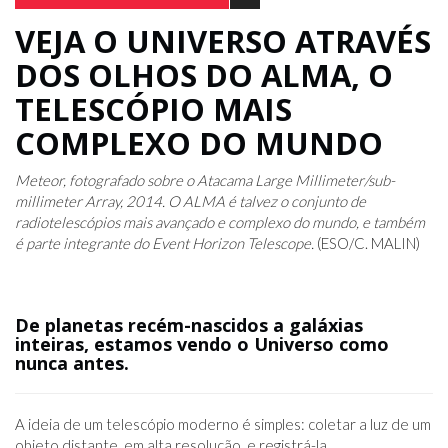
VEJA O UNIVERSO ATRAVÉS
DOS OLHOS DO ALMA, O
TELESCÓPIO MAIS
COMPLEXO DO MUNDO
Meteor, fotografado sobre o Atacama Large Millimeter/sub-
millimeter Array, 2014. O ALMA é talvez o conjunto de
radiotelescópios mais avançado e complexo do mundo, e também
é parte integrante do Event Horizon Telescope.
(ESO/C. MALIN)
De planetas recém-nascidos a galáxias
inteiras, estamos vendo o Universo como
nunca antes.
A ideia de um telescópio moderno é simples: coletar a luz de um
objeto distante, em alta resolução, e registrá-la.