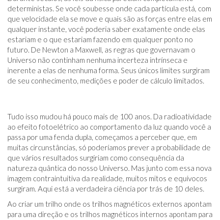
deterministas. Se você soubesse onde cada partícula está, com
que velocidade ela se move e quais são as forças entre elas em
qualquer instante, você poderia saber exatamente onde elas
estariam e o que estariam fazendo em qualquer ponto no
futuro. De Newton a Maxwell, as regras que governavam o
Universo não continham nenhuma incerteza intrínseca e
inerente a elas de nenhuma forma. Seus únicos limites surgiram
de seu conhecimento, medições e poder de cálculo limitados.
Tudo isso mudou há pouco mais de 100 anos. Da radioatividade
ao efeito fotoelétrico ao comportamento da luz quando você a
passa por uma fenda dupla, começamos a perceber que, em
muitas circunstâncias, só poderíamos prever a probabilidade de
que vários resultados surgiriam como consequência da
natureza quântica do nosso Universo. Mas junto com essa nova
imagem contraintuitiva da realidade, muitos mitos e equívocos
surgiram. Aqui está a verdadeira ciência por trás de 10 deles.
Ao criar um trilho onde os trilhos magnéticos externos apontam
para uma direção e os trilhos magnéticos internos apontam para