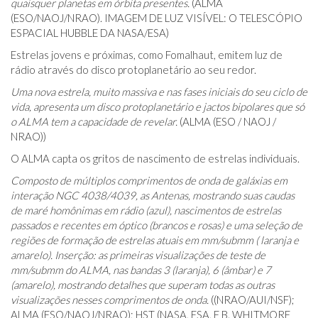
quaisquer planetas em órbita presentes.
(ALMA
(ESO/NAOJ/NRAO). IMAGEM DE LUZ VISÍVEL: O TELESCÓPIO
ESPACIAL HUBBLE DA NASA/ESA)
Estrelas jovens e próximas, como Fomalhaut, emitem luz de
rádio através do disco protoplanetário ao seu redor.
Uma nova estrela, muito massiva e nas fases iniciais do seu ciclo de
vida, apresenta um disco protoplanetário e jactos bipolares que só
o ALMA tem a capacidade de revelar.
(ALMA (ESO / NAOJ /
NRAO))
O ALMA capta os gritos de nascimento de estrelas individuais.
Composto de múltiplos comprimentos de onda de galáxias em
interação NGC 4038/4039, as Antenas, mostrando suas caudas
de maré homônimas em rádio (azul), nascimentos de estrelas
passados ​​e recentes em óptico (brancos e rosas) e uma seleção de
regiões de formação de estrelas atuais em mm/submm ( laranja e
amarelo). Inserção: as primeiras visualizações de teste de
mm/submm do ALMA, nas bandas 3 (laranja), 6 (âmbar) e 7
(amarelo), mostrando detalhes que superam todas as outras
visualizações nesses comprimentos de onda.
((NRAO/AUI/NSF);
ALMA (ESO/NAOJ/NRAO); HST (NASA, ESA, E B. WHITMORE