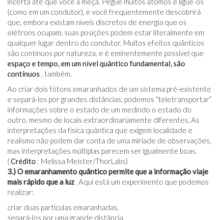
incerta até que você a meça. Pegue muitos átomos e ligue-os
(como em um condutor), e você frequentemente descobrirá
que, embora existam níveis discretos de energia que os
elétrons ocupam, suas posições podem estar literalmente em
qualquer lugar dentro do condutor. Muitos efeitos quânticos
são contínuos por natureza, e é eminentemente possível que
espaço e tempo, em um nível quântico fundamental, são
contínuos
, também.
Ao criar dois fótons emaranhados de um sistema pré-existente
e separá-los por grandes distâncias, podemos “teletransportar”
informações sobre o estado de um medindo o estado do
outro, mesmo de locais extraordinariamente diferentes. As
interpretações da física quântica que exigem localidade e
realismo não podem dar conta de uma miríade de observações,
mas interpretações múltiplas parecem ser igualmente boas.
(
Crédito
: Melissa Meister/ThorLabs)
3.) O emaranhamento quântico permite que a informação viaje
mais rápido que a luz
. Aqui está um experimento que podemos
realizar:
criar duas partículas emaranhadas,
separá-los por uma grande distância,