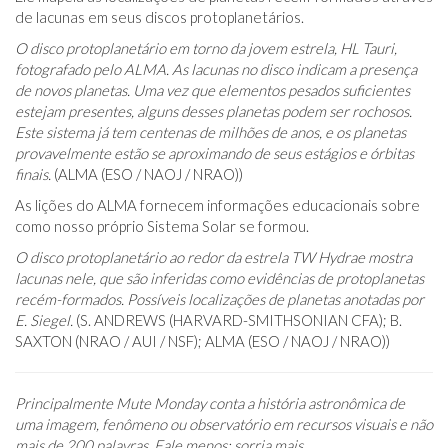
de lacunas em seus discos protoplanetários.
O disco protoplanetário em torno da jovem estrela, HL Tauri,
fotografado pelo ALMA. As lacunas no disco indicam a presença
de novos planetas. Uma vez que elementos pesados ​​suficientes
estejam presentes, alguns desses planetas podem ser rochosos.
Este sistema já tem centenas de milhões de anos, e os planetas
provavelmente estão se aproximando de seus estágios e órbitas
finais.
(ALMA (ESO / NAOJ / NRAO))
As lições do ALMA fornecem informações educacionais sobre
como nosso próprio Sistema Solar se formou.
O disco protoplanetário ao redor da estrela TW Hydrae mostra
lacunas nele, que são inferidas como evidências de protoplanetas
recém-formados. Possíveis localizações de planetas anotadas por
E. Siegel.
(S. ANDREWS (HARVARD-SMITHSONIAN CFA); B.
SAXTON (NRAO / AUI / NSF); ALMA (ESO / NAOJ / NRAO))
Principalmente Mute Monday conta a história astronômica de
uma imagem, fenômeno ou observatório em recursos visuais e não
mais de 200 palavras. Fale menos; sorria mais.