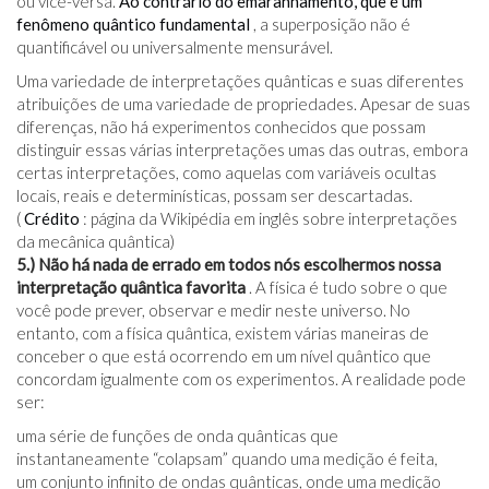
ou vice-versa.
Ao contrário do emaranhamento, que é um
fenômeno quântico fundamental
, a superposição não é
quantificável ou universalmente mensurável.
Uma variedade de interpretações quânticas e suas diferentes
atribuições de uma variedade de propriedades. Apesar de suas
diferenças, não há experimentos conhecidos que possam
distinguir essas várias interpretações umas das outras, embora
certas interpretações, como aquelas com variáveis ​​ocultas
locais, reais e determinísticas, possam ser descartadas.
(
Crédito
: página da Wikipédia em inglês sobre interpretações
da mecânica quântica)
5.) Não há nada de errado em todos nós escolhermos nossa
interpretação quântica favorita
. A física é tudo sobre o que
você pode prever, observar e medir neste universo. No
entanto, com a física quântica, existem várias maneiras de
conceber o que está ocorrendo em um nível quântico que
concordam igualmente com os experimentos. A realidade pode
ser:
uma série de funções de onda quânticas que
instantaneamente “colapsam” quando uma medição é feita,
um conjunto infinito de ondas quânticas, onde uma medição