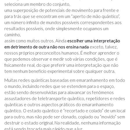
seleciona um membro do conjunto,
uma superposição de potenciais de movimento para frente e
para trás que se encontram em um “aperto de mão quântico”,
um número infinito de mundos possíveis correspondentes aos
resultados possíveis, onde simplesmente ocupamos um
caminho,
assim como muitos outros. Ainda
escolher uma interpretação
em detrimento de outra não nos ensina nada
exceto, talvez,
nossos próprios preconceitos humanos. É melhor aprender o
que podemos observar e medir sob várias condições, que é
fisicamente real, do que preferir uma interpretação que não
tem nenhum benefício experimental sobre qualquer outra.
Muitas redes quânticas baseadas em emaranhamento em todo
o mundo, incluindo redes que se estendem para o espaço,
estão sendo desenvolvidas para alavancar os fenômenos
assustadores de teletransporte quântico, repetidores e redes
quânticas e outros aspectos práticos do emaranhamento
quântico. O estado quântico é “recortado e colado” de um local
para outro, mas não pode ser clonado, copiado ou “movido” sem
destruir o estado original. Na realidade, nenhuma informação
está sendo trocada mais rápido que a luz.