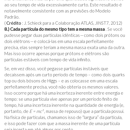
ao seu tempo de vida excessivamente curto. Este resultado é
notavelmente consistente com as previsões do Modelo
Padrão.
(
Crédito
: J. Schieck para a Colaboração ATLAS, JINST7, 2012)
8.) Cada partícula do mesmo tipo tem a mesma massa
. Se você
pudesse pegar duas partículas idênticas — como dois prótons ou
dois elétrons — e colocá-las em uma escala perfeitamente
precisa, elas sempre teriam a mesma massa exata uma da outra.
Mas isso ocorre apenas porque prótons e elétrons são
partículas estáveis ​​com tempo de vida infinito.
Se, em vez disso, você pegasse partículas instáveis ​​que
decaíssem após um curto período de tempo – como dois quarks
top ou dois bósons de Higgs – e as colocasse em uma escala
perfeitamente precisa, você não obteria os mesmos valores.
Isso ocorre porque há uma incerteza inerente entre energia e
tempo: se uma partícula vive apenas por um período finito de
tempo, há uma incerteza inerente na quantidade de energia (e,
portanto, de
E = mc²
, massa de repouso) que a partícula possui.
Na física de partículas, chamamos isso de “largura” da partícula,
e isso pode fazer com que a massa inerente de uma partícula
seja incerta em até alguns por cento.