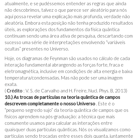
atualmente, e se pudéssemos entender as regras que ainda
não descobrimos, talvez o que parece ser aleatório para nós
aqui possa revelar uma explicação mais profunda, verdade não
aleatória. Embora esta posição não tenha produzido resultados
úteis, as explorações dos fundamentos da física quântica
continuam sendo uma área ativa de pesquisa, descartando com
sucesso uma série de interpretações envolvendo “variáveis ​​
ocultas” presentes no Universo.
Hoje, os diagramas de Feynman são usados ​​no cálculo de cada
interação fundamental abrangendo as forças forte, fraca e
eletromagnética, inclusive em condições de alta energia e baixa
temperatura/condensadas. Mas não pode ser uma imagem
exata.
(
Crédito
: V. S. de Carvalho and H. Freire, Nucl. Phys. B, 2013)
10.)
As trocas de partículas na teoria quântica de campos
descrevem completamente o nosso Universo
. Este é o
“pequeno segredo sujo” da teoria quântica de campos que os
físicos aprendem na pós-graduação: a técnica que mais
comumente usamos para calcular as interações entre
quaisquer duas partículas quânticas. Nós os visualizamos como
partículas sendo trocadas entre esses dois quanta, juntamente