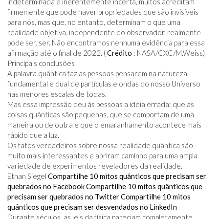
indeterminada e inerentemente incerta, muitos acreditam
firmemente que pode haver propriedades que são invisíveis
para nós, mas que, no entanto, determinam o que uma
realidade objetiva, independente do observador, realmente
pode ser. ser. Não encontramos nenhuma evidência para essa
afirmação até o final de 2022. (
Crédito
: NASA/CXC/M.Weiss)
Principais conclusões
A palavra quântica faz as pessoas pensarem na natureza
fundamental e dual de partículas e ondas do nosso Universo
nas menores escalas de todas.
Mas essa impressão deu às pessoas a ideia errada: que as
coisas quânticas são pequenas, que se comportam de uma
maneira ou de outra e que o emaranhamento acontece mais
rápido que a luz.
Os fatos verdadeiros sobre nossa realidade quântica são
muito mais interessantes e abriram caminho para uma ampla
variedade de experimentos reveladores da realidade.
Ethan Siegel
Compartilhe 10 mitos quânticos que precisam ser
quebrados no Facebook
Compartilhe 10 mitos quânticos que
precisam ser quebrados no Twitter
Compartilhe 10 mitos
quânticos que precisam ser desvendados no LinkedIn
Durante séculos, as leis da física pareciam completamente