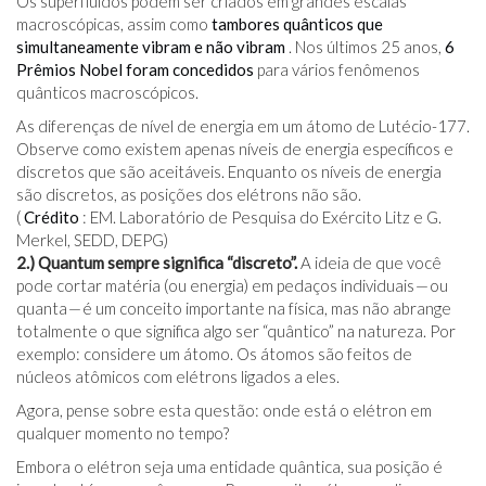
Os superfluidos podem ser criados em grandes escalas
macroscópicas, assim como
tambores quânticos que
simultaneamente vibram e não vibram
. Nos últimos 25 anos,
6
Prêmios Nobel foram concedidos
para vários fenômenos
quânticos macroscópicos.
As diferenças de nível de energia em um átomo de Lutécio-177.
Observe como existem apenas níveis de energia específicos e
discretos que são aceitáveis. Enquanto os níveis de energia
são discretos, as posições dos elétrons não são.
(
Crédito
: EM. Laboratório de Pesquisa do Exército Litz e G.
Merkel, SEDD, DEPG)
2.) Quantum sempre significa “discreto”.
A ideia de que você
pode cortar matéria (ou energia) em pedaços individuais — ou
quanta — é um conceito importante na física, mas não abrange
totalmente o que significa algo ser “quântico” na natureza. Por
exemplo: considere um átomo. Os átomos são feitos de
núcleos atômicos com elétrons ligados a eles.
Agora, pense sobre esta questão: onde está o elétron em
qualquer momento no tempo?
Embora o elétron seja uma entidade quântica, sua posição é