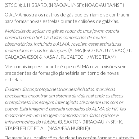
(STSCI)); J. HIBBARD, (NRAO/AUI/NSF); NOAO/AURA/NSF )
O ALMA mostra os rastros de gás que esfriam e se contraem
para formar novas estrelas durante colisões de galáxias.
Moléculas de açúcar no gás ao redor de uma jovem estrela
parecida com o Sol. Os dados combinados de muitos
observatórios, incluindo o ALMA, revelam essas assinaturas
moleculares e suas localizações.
(ALMA (ESO / NAOJ / NRAO) / L.
CALÇADA (ESO) & NASA / JPL-CALTECH / WISE TEAM)
Mas o mais impressionante é que o ALMA revela visões sem
precedentes da formação planetária em torno de novas
estrelas.
Existem discos protoplanetários desalinhados, mas ainda
precisamos encontrar um sistema da vida real onde os discos
protoplanetários estejam interagindo ativamente uns com os
outros. Esta imagem é baseada nos dados do ALMA de HK Tau
mostrados em uma imagem composta com dados ópticos e
infravermelhos do Hubble.
(B. SAXTON (NRAO/AUI/NSF); K.
STAPELFELDT ET AL. (NASA/ESA HUBBLE))
Ele mapeia as localizações de planetas recém-formados através