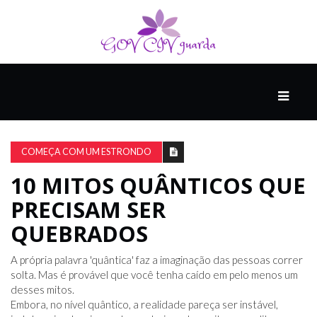
PRINCIPAL
PODCASTS
DO
COMEÇA COM UM ESTRONDO
THINK
AGAIN
10 MITOS QUÂNTICOS QUE
PRECISAM SER
COMPANHEIRO
QUEBRADOS
A própria palavra 'quântica' faz a imaginação das pessoas correr
COMEÇA
solta. Mas é provável que você tenha caído em pelo menos um
COM
desses mitos.
UM
Embora, no nível quântico, a realidade pareça ser instável,
ESTRONDO