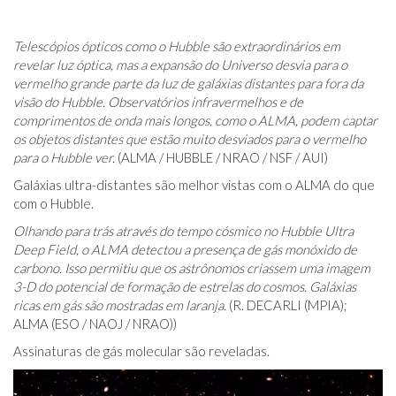
Telescópios ópticos como o Hubble são extraordinários em
revelar luz óptica, mas a expansão do Universo desvia para o
vermelho grande parte da luz de galáxias distantes para fora da
visão do Hubble. Observatórios infravermelhos e de
comprimentos de onda mais longos, como o ALMA, podem captar
os objetos distantes que estão muito desviados para o vermelho
para o Hubble ver.
(ALMA / HUBBLE / NRAO / NSF / AUI)
Galáxias ultra-distantes são melhor vistas com o ALMA do que
com o Hubble.
Olhando para trás através do tempo cósmico no Hubble Ultra
Deep Field, o ALMA detectou a presença de gás monóxido de
carbono. Isso permitiu que os astrônomos criassem uma imagem
3-D do potencial de formação de estrelas do cosmos. Galáxias
ricas em gás são mostradas em laranja.
(R. DECARLI (MPIA);
ALMA (ESO / NAOJ / NRAO))
Assinaturas de gás molecular são reveladas.