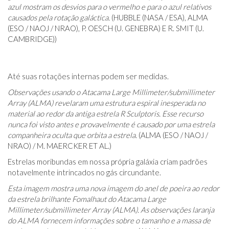
azul mostram os desvios para o vermelho e para o azul relativos
causados ​​pela rotação galáctica.
(HUBBLE (NASA / ESA), ALMA
(ESO / NAOJ / NRAO), P. OESCH (U. GENEBRA) E R. SMIT (U.
CAMBRIDGE))
Até suas rotações internas podem ser medidas.
Observações usando o Atacama Large Millimeter/submillimeter
Array (ALMA) revelaram uma estrutura espiral inesperada no
material ao redor da antiga estrela R Sculptoris. Esse recurso
nunca foi visto antes e provavelmente é causado por uma estrela
companheira oculta que orbita a estrela.
(ALMA (ESO / NAOJ /
NRAO) / M. MAERCKER ET AL.)
Estrelas moribundas em nossa própria galáxia criam padrões
notavelmente intrincados no gás circundante.
Esta imagem mostra uma nova imagem do anel de poeira ao redor
da estrela brilhante Fomalhaut do Atacama Large
Millimeter/submillimeter Array (ALMA). As observações laranja
do ALMA fornecem informações sobre o tamanho e a massa de